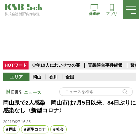
番組表
アプリ
株式会社 瀬戸内海放送
HOTワード
少年19人にわいせつの罪
官製談合事件続報
緊急
エリア
岡山
香川
全国
ニュース
岡山県で2人感染 岡山市は7月5日以来、84日ぶりに
感染なし〈新型コロナ〉
2021/9/27 16:35
岡山
新型コロナ
社会