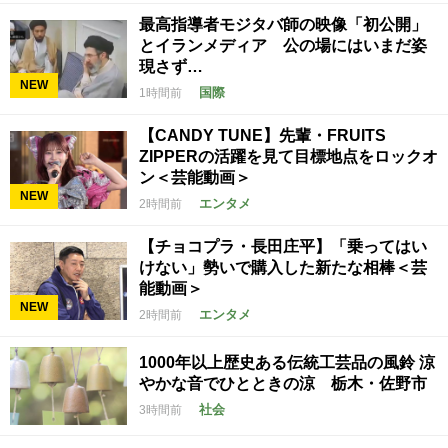
最高指導者モジタバ師の映像「初公開」
とイランメディア 公の場にはいまだ姿
現さず…
NEW
国際
1時間前
【CANDY TUNE】先輩・FRUITS
ZIPPERの活躍を見て目標地点をロックオ
ン＜芸能動画＞
NEW
エンタメ
2時間前
【チョコプラ・長田庄平】「乗ってはい
けない」勢いで購入した新たな相棒＜芸
能動画＞
NEW
エンタメ
2時間前
1000年以上歴史ある伝統工芸品の風鈴 涼
やかな音でひとときの涼 栃木・佐野市
社会
3時間前