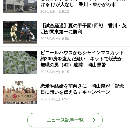
ける けが人なし 香川・東かがわ市
2026/8/8(土)19:13
【試合経過】夏の甲子園1回戦 香川・英
明が関東第一に勝利
2026/8/8(土)18:50
ビニールハウスからシャインマスカット
約200房を盗んだ疑い ネットで販売か
無職の男（42）逮捕 岡山県警
2026/8/8(土)18:15
恋愛や結婚を前向きに 岡山県が「記念
日に想いを伝える」キャンペーン
2026/8/8(土)16:57
ニュース記事一覧