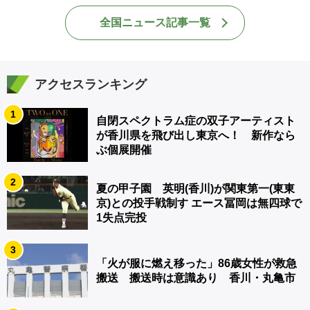
全国ニュース記事一覧
アクセスランキング
1
自閉スペクトラム症の双子アーティスト
が香川県を飛び出し東京へ！ 新作なら
ぶ個展開催
2
夏の甲子園 英明(香川)が関東第一(東東
京)との投手戦制す エース冨岡は無四球で
1失点完投
3
「火が服に燃え移った」86歳女性が救急
搬送 搬送時は意識あり 香川・丸亀市