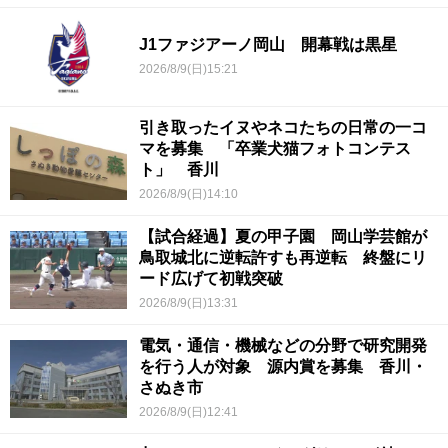
J1ファジアーノ岡山 開幕戦は黒星
2026/8/9(日)15:21
引き取ったイヌやネコたちの日常の一コ
マを募集 「卒業犬猫フォトコンテス
ト」 香川
2026/8/9(日)14:10
【試合経過】夏の甲子園 岡山学芸館が
鳥取城北に逆転許すも再逆転 終盤にリ
ード広げて初戦突破
2026/8/9(日)13:31
電気・通信・機械などの分野で研究開発
を行う人が対象 源内賞を募集 香川・
さぬき市
2026/8/9(日)12:41