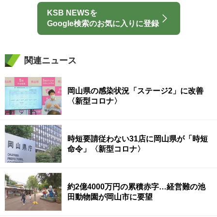
KSB NEWSを
Google検索のお気に入りに登録
関連ニュース
岡山県の感染状況「ステージ2」に改善
〈新型コロナ〉
時短要請従わない31店に岡山県が「時短
命令」〈新型コロナ〉
約2億4000万円の累積赤字…経営難の池
田動物園が岡山市に要望