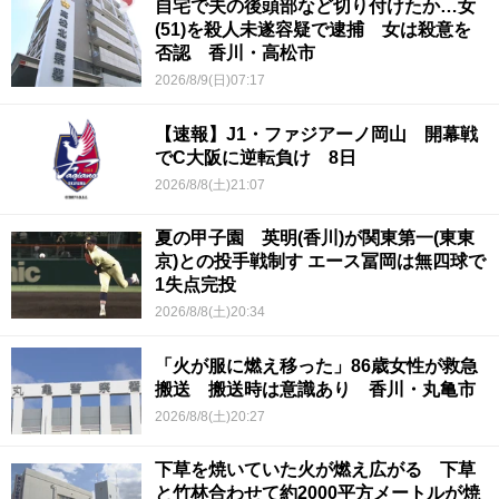
自宅で夫の後頭部など切り付けたか…女
(51)を殺人未遂容疑で逮捕 女は殺意を
否認 香川・高松市
2026/8/9(日)07:17
【速報】J1・ファジアーノ岡山 開幕戦
でC大阪に逆転負け 8日
2026/8/8(土)21:07
夏の甲子園 英明(香川)が関東第一(東東
京)との投手戦制す エース冨岡は無四球で
1失点完投
2026/8/8(土)20:34
「火が服に燃え移った」86歳女性が救急
搬送 搬送時は意識あり 香川・丸亀市
2026/8/8(土)20:27
下草を焼いていた火が燃え広がる 下草
と竹林合わせて約2000平方メートルが焼