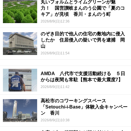
丸いフォルムとライムグリーンが魅
力！ 国営讃岐まんのう公園で「夏のコ
キア」が見頃 香川・まんのう町
2026/8/9(日)12:36
のぞき目的で他人の住宅の敷地内に侵入
したか 住居侵入の疑いで男を逮捕 岡
山
2026/8/9(日)11:54
AMDA 八代市で支援活動続ける ５日
からは夜間も常駐【熊本で最大震度7】
2026/8/9(日)11:42
高松市のコワーキングスペース
「Setouchi-i-Base」体験入会キャンペー
ン 香川
2026/8/9(日)10:38