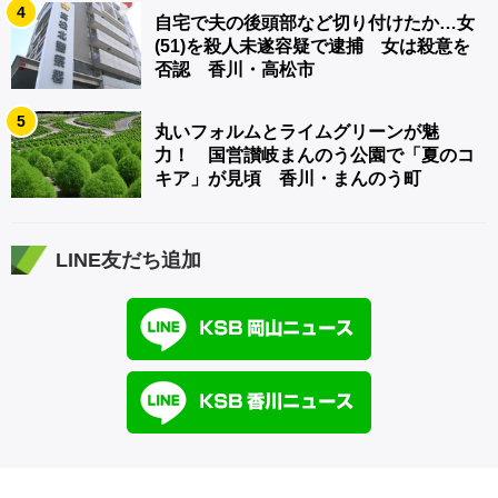
4
自宅で夫の後頭部など切り付けたか…女
(51)を殺人未遂容疑で逮捕 女は殺意を
否認 香川・高松市
5
丸いフォルムとライムグリーンが魅
力！ 国営讃岐まんのう公園で「夏のコ
キア」が見頃 香川・まんのう町
LINE友だち追加