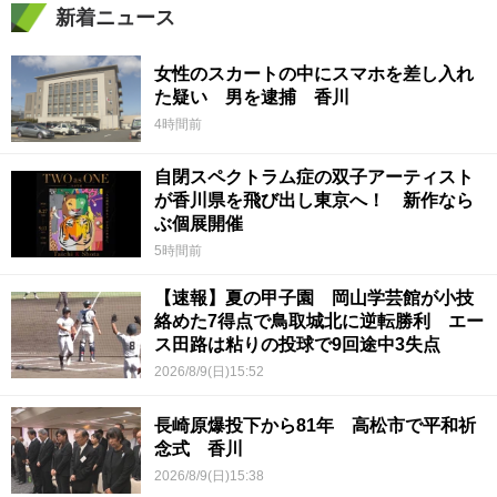
新着ニュース
女性のスカートの中にスマホを差し入れ
た疑い 男を逮捕 香川
4時間前
自閉スペクトラム症の双子アーティスト
が香川県を飛び出し東京へ！ 新作なら
ぶ個展開催
5時間前
【速報】夏の甲子園 岡山学芸館が小技
絡めた7得点で鳥取城北に逆転勝利 エー
ス田路は粘りの投球で9回途中3失点
2026/8/9(日)15:52
長崎原爆投下から81年 高松市で平和祈
念式 香川
2026/8/9(日)15:38