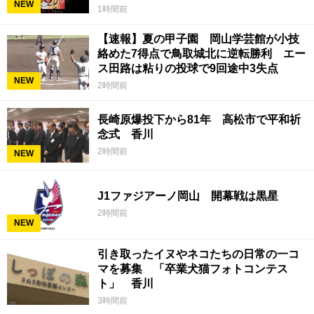
NEW
1時間前
【速報】夏の甲子園 岡山学芸館が小技
絡めた7得点で鳥取城北に逆転勝利 エー
ス田路は粘りの投球で9回途中3失点
NEW
2時間前
長崎原爆投下から81年 高松市で平和祈
念式 香川
2時間前
NEW
J1ファジアーノ岡山 開幕戦は黒星
2時間前
NEW
引き取ったイヌやネコたちの日常の一コ
マを募集 「卒業犬猫フォトコンテス
ト」 香川
3時間前