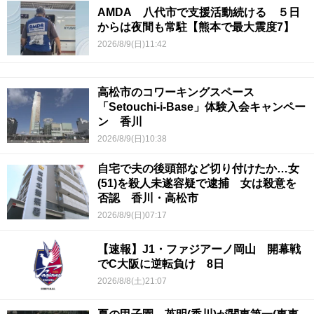
AMDA 八代市で支援活動続ける ５日
からは夜間も常駐【熊本で最大震度7】
2026/8/9(日)11:42
高松市のコワーキングスペース
「Setouchi-i-Base」体験入会キャンペー
ン 香川
2026/8/9(日)10:38
自宅で夫の後頭部など切り付けたか…女
(51)を殺人未遂容疑で逮捕 女は殺意を
否認 香川・高松市
2026/8/9(日)07:17
【速報】J1・ファジアーノ岡山 開幕戦
でC大阪に逆転負け 8日
2026/8/8(土)21:07