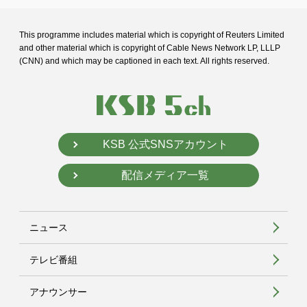
This programme includes material which is copyright of Reuters Limited
and
other material which is copyright of Cable News Network LP, LLLP
(CNN) and
which may be captioned in each text. All rights reserved.
KSB 公式SNSアカウント
配信メディア一覧
ニュース
テレビ番組
アナウンサー