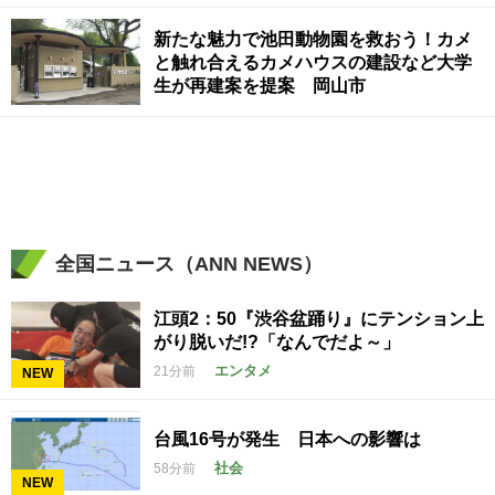
新たな魅力で池田動物園を救おう！カメ
と触れ合えるカメハウスの建設など大学
生が再建案を提案 岡山市
全国ニュース（ANN NEWS）
江頭2：50『渋谷盆踊り』にテンション上
がり脱いだ!?「なんでだよ～」
エンタメ
21分前
NEW
台風16号が発生 日本への影響は
社会
58分前
NEW