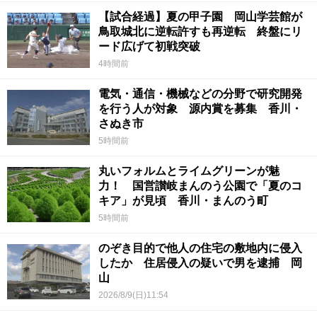
【試合経過】夏の甲子園 岡山学芸館が
鳥取城北に逆転許すも再逆転 終盤にリ
ード広げて初戦突破
4時間前
電気・通信・機械などの分野で研究開発
を行う人が対象 源内賞を募集 香川・
さぬき市
5時間前
丸いフォルムとライムグリーンが魅
力！ 国営讃岐まんのう公園で「夏のコ
キア」が見頃 香川・まんのう町
5時間前
のぞき目的で他人の住宅の敷地内に侵入
したか 住居侵入の疑いで男を逮捕 岡
山
2026/8/9(日)11:54