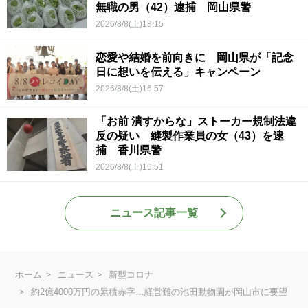
無職の男（42）逮捕 岡山県警
2026/8/8(土)18:15
恋愛や結婚を前向きに 岡山県が「記念
日に想いを伝える」キャンペーン
2026/8/8(土)16:57
「お前 潰すからな」ストーカー規制法違
反の疑い 縫製作業員の女（43）を逮
捕 香川県警
2026/8/8(土)16:51
ニュース記事一覧
ホーム
ニュース
新型コロナ
約2億4000万円の累積赤字…経営難の池田動物園が岡山市に要望