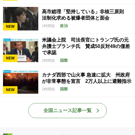
高市総理「堅持している」非核三原則
法制化求める被爆者団体と面会
政治
1時間前
NEW
米議会上院 司法長官にトランプ氏の元
弁護士ブランチ氏 賛成50反対49の僅差
で承認
NEW
国際
2時間前
カナダ西部で山火事 急速に拡大 州政府
が非常事態を宣言 2万人以上に避難指示
国際
2時間前
NEW
全国ニュース記事一覧