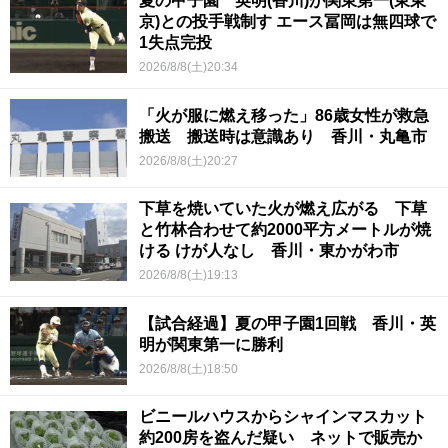
夏の甲子園 英明(香川)が関東第一(東東
京)との投手戦制す エース冨岡は無四球で
1失点完投
2026/8/8(土)20:34
「火が服に燃え移った」86歳女性が救急
搬送 搬送時は意識あり 香川・丸亀市
2026/8/8(土)20:27
下草を焼いていた火が燃え広がる 下草
と竹林合わせて約2000平方メートルが焼
ける けが人なし 香川・東かがわ市
2026/8/8(土)19:13
【試合経過】夏の甲子園1回戦 香川・英
明が関東第一に勝利
2026/8/8(土)18:50
ビニールハウスからシャインマスカット
約200房を盗んだ疑い ネットで販売か