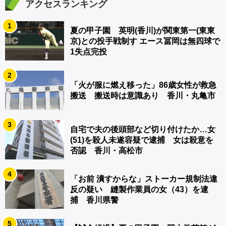
アクセスランキング
1
夏の甲子園 英明(香川)が関東第一(東東
京)との投手戦制す エース冨岡は無四球で
1失点完投
2
「火が服に燃え移った」86歳女性が救急
搬送 搬送時は意識あり 香川・丸亀市
3
自宅で夫の後頭部など切り付けたか…女
(51)を殺人未遂容疑で逮捕 女は殺意を
否認 香川・高松市
4
「お前 潰すからな」ストーカー規制法違
反の疑い 縫製作業員の女（43）を逮
捕 香川県警
5