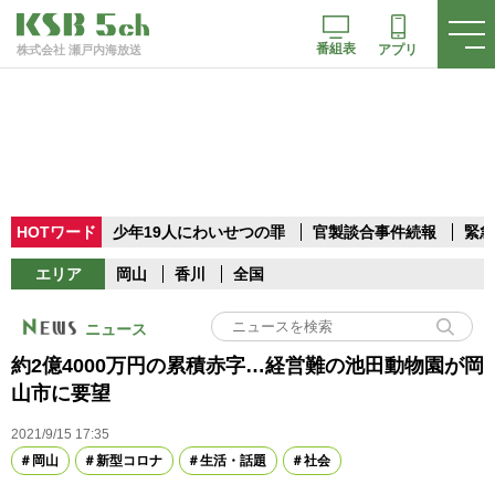
番組表
アプリ
株式会社 瀬戸内海放送
HOTワード
少年19人にわいせつの罪
官製談合事件続報
緊急
エリア
岡山
香川
全国
ニュース
約2億4000万円の累積赤字…経営難の池田動物園が岡
山市に要望
2021/9/15 17:35
岡山
新型コロナ
生活・話題
社会