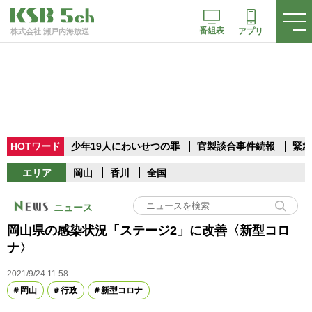
番組表
アプリ
株式会社 瀬戸内海放送
HOTワード
少年19人にわいせつの罪
官製談合事件続報
緊急
エリア
岡山
香川
全国
ニュース
岡山県の感染状況「ステージ2」に改善〈新型コロ
ナ〉
2021/9/24 11:58
岡山
行政
新型コロナ