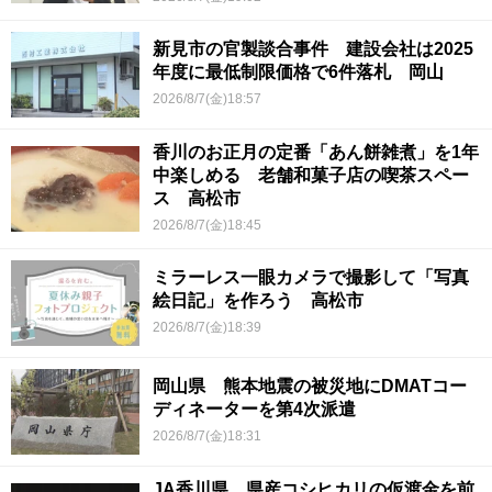
新見市の官製談合事件 建設会社は2025
年度に最低制限価格で6件落札 岡山
2026/8/7(金)18:57
香川のお正月の定番「あん餅雑煮」を1年
中楽しめる 老舗和菓子店の喫茶スペー
ス 高松市
2026/8/7(金)18:45
ミラーレス一眼カメラで撮影して「写真
絵日記」を作ろう 高松市
2026/8/7(金)18:39
岡山県 熊本地震の被災地にDMATコー
ディネーターを第4次派遣
2026/8/7(金)18:31
JA香川県 県産コシヒカリの仮渡金を前