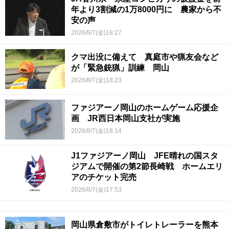
年より3割減の1万8000円に 農家から不
安の声
2026/8/7(金)18:27
クマ出没に備えて 真庭市や猟友会など
が「緊急銃猟」訓練 岡山
2026/8/7(金)18:23
ファジアーノ岡山のホームゲーム応援企
画 JR西日本岡山支社が実施
2026/8/7(金)18:14
J1ファジアーノ岡山 JFE晴れの国スタ
ジアムで開催の第2節長崎戦 ホームエリ
アのチケット完売
2026/8/7(金)17:53
岡山県倉敷市がトイレトレーラーを熊本