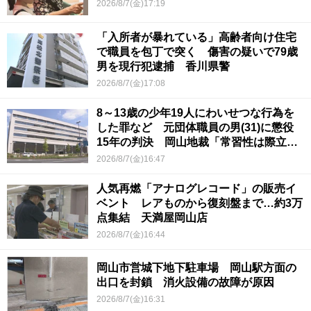
2026/8/7(金)17:19
「入所者が暴れている」高齢者向け住宅
で職員を包丁で突く 傷害の疑いで79歳
男を現行犯逮捕 香川県警
2026/8/7(金)17:08
8～13歳の少年19人にわいせつな行為を
した罪など 元団体職員の男(31)に懲役
15年の判決 岡山地裁「常習性は際立っ
ていて被害結果も非常に重い」
2026/8/7(金)16:47
人気再燃「アナログレコード」の販売イ
ベント レアものから復刻盤まで…約3万
点集結 天満屋岡山店
2026/8/7(金)16:44
岡山市営城下地下駐車場 岡山駅方面の
出口を封鎖 消火設備の故障が原因
2026/8/7(金)16:31