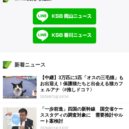
新着ニュース
【中継】3万匹に1匹「オスの三毛猫」も
お出迎え！保護猫たちと出会える猫カフ
ェ ルアナ〈#推しドコ？〉
2026/8/7(金)19:54
「一歩前進」四国の新幹線 国交省ケー
ススタディの調査対象に 需要推計やル
ート案検討
2026/8/7(金)19:02