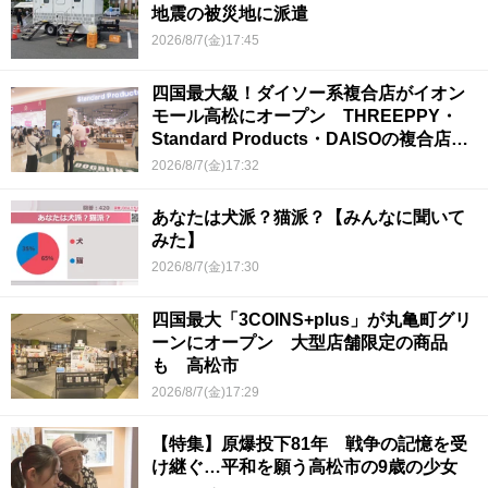
地震の被災地に派遣
2026/8/7(金)17:45
四国最大級！ダイソー系複合店がイオン
モール高松にオープン THREEPPY・
Standard Products・DAISOの複合店は
香川県初
2026/8/7(金)17:32
あなたは犬派？猫派？【みんなに聞いて
みた】
2026/8/7(金)17:30
四国最大「3COINS+plus」が丸亀町グリ
ーンにオープン 大型店舗限定の商品
も 高松市
2026/8/7(金)17:29
【特集】原爆投下81年 戦争の記憶を受
け継ぐ…平和を願う高松市の9歳の少女