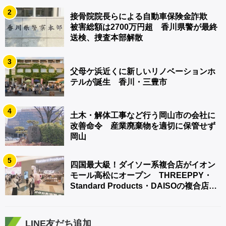
2
接骨院院長らによる自動車保険金詐欺
被害総額は2700万円超 香川県警が最終
送検、捜査本部解散
3
父母ケ浜近くに新しいリノベーションホ
テルが誕生 香川・三豊市
4
土木・解体工事など行う岡山市の会社に
改善命令 産業廃棄物を適切に保管せず
岡山
5
四国最大級！ダイソー系複合店がイオン
モール高松にオープン THREEPPY・
Standard Products・DAISOの複合店は
香川県初
LINE友だち追加