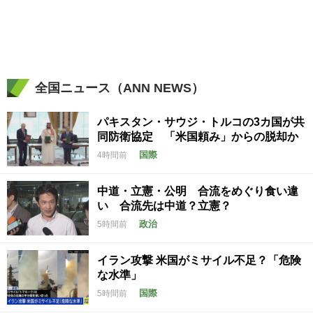
全国ニュース（ANN NEWS）
パキスタン・サウジ・トルコの3カ国が共
同防衛協定 「米国頼み」からの脱却か
国際
4時間前
中道・立憲・公明 合流をめぐり食い違
い 合流先は中道？立憲？
政治
5時間前
イラン攻撃 米国がミサイル不足？「危険
な水準」
国際
5時間前