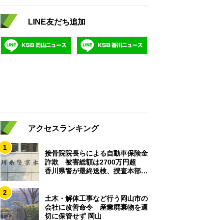
LINE友だち追加
アクセスランキング
1
接骨院院長らによる自動車保険金
詐欺 被害総額は2700万円超
香川県警が最終送検、捜査本部解
散
2
土木・解体工事など行う岡山市の
会社に改善命令 産業廃棄物を適
切に保管せず 岡山