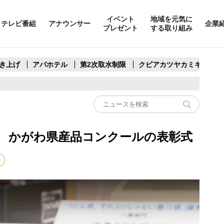
イベント
地域を元気に
テレビ番組
アナウンサー
企業
プレゼント
する取り組み
き上げ
アパホテル
第2次取水制限
クビアカツヤカミキリ
 かがわ県産品コンクールの表彰式