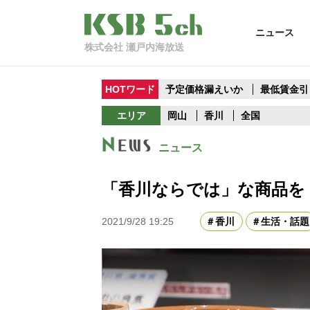
ニュース
株式会社 瀬戸内海放送
HOTワード
予定価格漏えいか
最低賃金引
エリア
岡山
香川
全国
ニュース
「香川ならでは」な商品を
2021/9/28 19:25
香川
生活・話題