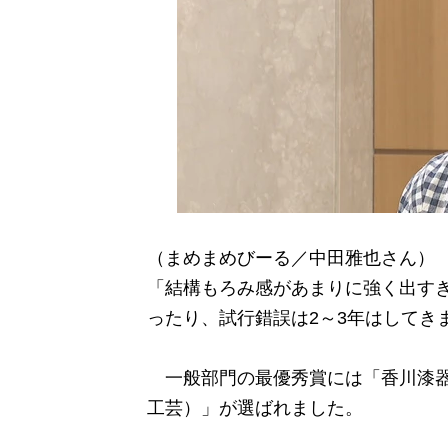
（まめまめびーる／中田雅也さん）
「結構もろみ感があまりに強く出す
ったり、試行錯誤は2～3年はしてき
一般部門の最優秀賞には「香川漆器
工芸）」が選ばれました。