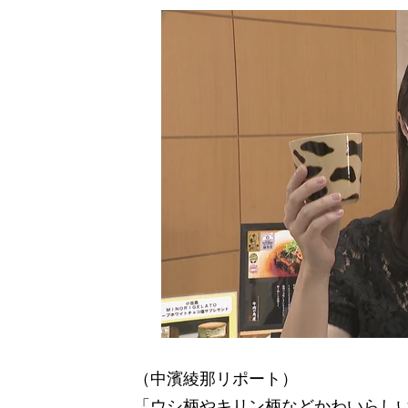
（中濱綾那リポート）
「ウシ柄やキリン柄などかわいらし