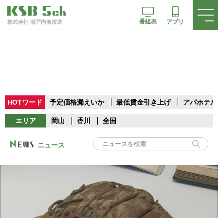
番組表
アプリ
株式会社 瀬戸内海放送
HOTワード
予定価格漏えいか
最低賃金引き上げ
アパホテル
エリア
岡山
香川
全国
ニュース