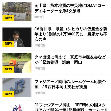
岡山県 熊本地震の被災地にDMATコー
ディネーターを第4次派遣
58分前
NEW
JA香川県 県産コシヒカリの仮渡金を前
年より3割減の1万8000円に 農家から不
安の声
NEW
1時間前
クマ出没に備えて 真庭市や猟友会など
が「緊急銃猟」訓練 岡山
1時間前
NEW
ファジアーノ岡山のホームゲーム応援企
画 JR西日本岡山支社が実施
1時間前
NEW
J1ファジアーノ岡山 JFE晴れの国スタ
ジアムで開催の第2節長崎戦 ホームエリ