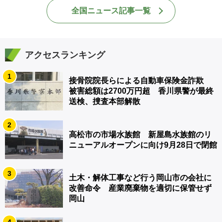
全国ニュース記事一覧
アクセスランキング
1
接骨院院長らによる自動車保険金詐欺
被害総額は2700万円超 香川県警が最終
送検、捜査本部解散
2
高松市の市場水族館 新屋島水族館のリ
ニューアルオープンに向け9月28日で閉館
3
土木・解体工事など行う岡山市の会社に
改善命令 産業廃棄物を適切に保管せず
岡山
4