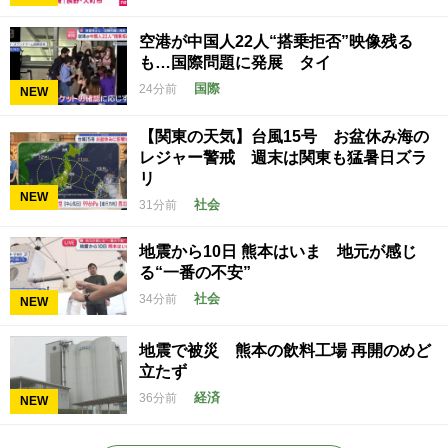
空港が中国人22人“搭乗拒否”映像残る
も…国際問題に発展 タイ
国際
24分前
NEW
【関東の天気】台風15号 お盆休み海の
レジャー警戒 週末は関東も猛暑日ズラ
リ
NEW
社会
31分前
地震から10日 熊本はいま 地元が感じ
る“一番の不安”
社会
34分前
NEW
地震で被災 熊本の飲料工場 再開のめど
立たず
経済
36分前
NEW