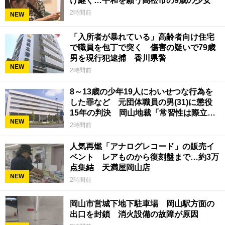
け継ぐ…平和を願う高松市の9歳の少女
2時間前
NEW
「入所者が暴れている」高齢者向け住宅
で職員を包丁で突く 傷害の疑いで79歳
男を現行犯逮捕 香川県警
NEW
2時間前
8～13歳の少年19人にわいせつな行為を
した罪など 元団体職員の男(31)に懲役
15年の判決 岡山地裁「常習性は際立っ
NEW
ていて被害結果も非常に重い」
2時間前
人気再燃「アナログレコード」の販売イ
ベント レアものから復刻盤まで…約3万
点集結 天満屋岡山店
NEW
2時間前
岡山市営城下地下駐車場 岡山駅方面の
出口を封鎖 消火設備の故障が原因