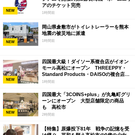
アのチケット完売
NEW
1時間前
岡山県倉敷市がトイレトレーラーを熊本
地震の被災地に派遣
1時間前
NEW
四国最大級！ダイソー系複合店がイオン
モール高松にオープン THREEPPY・
Standard Products・DAISOの複合店は
NEW
香川県初
1時間前
四国最大「3COINS+plus」が丸亀町グリ
ーンにオープン 大型店舗限定の商品
も 高松市
NEW
2時間前
【特集】原爆投下81年 戦争の記憶を受