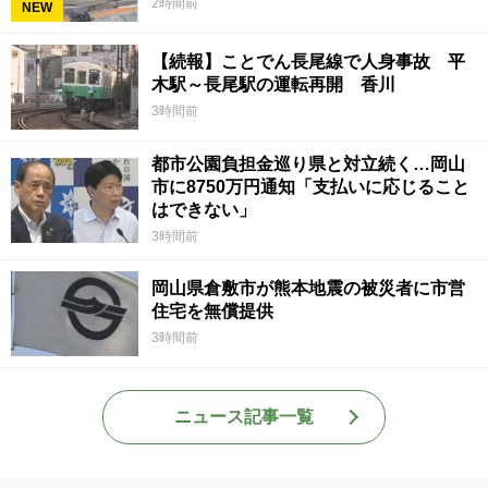
2時間前
NEW
【続報】ことでん長尾線で人身事故 平
木駅～長尾駅の運転再開 香川
3時間前
都市公園負担金巡り県と対立続く…岡山
市に8750万円通知「支払いに応じること
はできない」
3時間前
岡山県倉敷市が熊本地震の被災者に市営
住宅を無償提供
3時間前
ニュース記事一覧