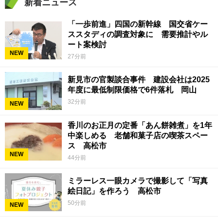
新着ニュース
「一歩前進」四国の新幹線 国交省ケー
ススタディの調査対象に 需要推計やル
ート案検討
NEW
27分前
新見市の官製談合事件 建設会社は2025
年度に最低制限価格で6件落札 岡山
32分前
NEW
香川のお正月の定番「あん餅雑煮」を1年
中楽しめる 老舗和菓子店の喫茶スペー
ス 高松市
NEW
44分前
ミラーレス一眼カメラで撮影して「写真
絵日記」を作ろう 高松市
50分前
NEW