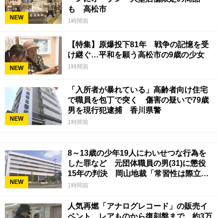
も 高松市
NEW
1時間前
【特集】原爆投下81年 戦争の記憶を受
け継ぐ…平和を願う高松市の9歳の少女
1時間前
NEW
「入所者が暴れている」高齢者向け住宅
で職員を包丁で突く 傷害の疑いで79歳
男を現行犯逮捕 香川県警
NEW
1時間前
8～13歳の少年19人にわいせつな行為を
した罪など 元団体職員の男(31)に懲役
15年の判決 岡山地裁「常習性は際立っ
NEW
ていて被害結果も非常に重い」
1時間前
人気再燃「アナログレコード」の販売イ
ベント レアものから復刻盤まで…約3万