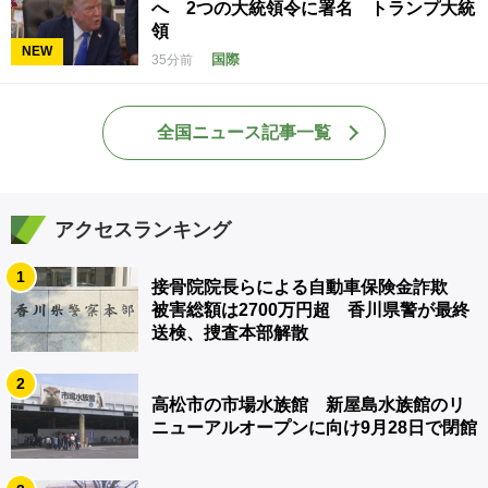
へ 2つの大統領令に署名 トランプ大統
領
NEW
国際
35分前
全国ニュース記事一覧
アクセスランキング
1
接骨院院長らによる自動車保険金詐欺
被害総額は2700万円超 香川県警が最終
送検、捜査本部解散
2
高松市の市場水族館 新屋島水族館のリ
ニューアルオープンに向け9月28日で閉館