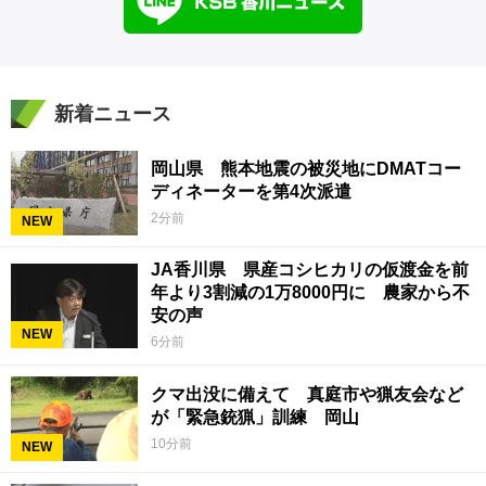
新着ニュース
岡山県 熊本地震の被災地にDMATコー
ディネーターを第4次派遣
2分前
NEW
JA香川県 県産コシヒカリの仮渡金を前
年より3割減の1万8000円に 農家から不
安の声
NEW
6分前
クマ出没に備えて 真庭市や猟友会など
が「緊急銃猟」訓練 岡山
10分前
NEW