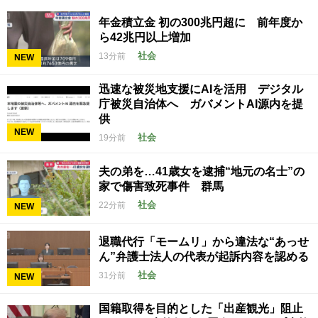
年金積立金 初の300兆円超に 前年度か
ら42兆円以上増加
社会
13分前
NEW
迅速な被災地支援にAIを活用 デジタル
庁被災自治体へ ガバメントAI源内を提
供
NEW
社会
19分前
夫の弟を…41歳女を逮捕“地元の名士”の
家で傷害致死事件 群馬
社会
22分前
NEW
退職代行「モームリ」から違法な“あっせ
ん”弁護士法人の代表が起訴内容を認める
社会
31分前
NEW
国籍取得を目的とした「出産観光」阻止