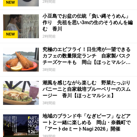
2時間前
NEW
小豆島でお盆の伝統「負い縄そうめん」
作り 先祖を思い3mの生のそうめんを編
む 香川
NEW
2時間前
究極のエビフライ！日生湾が一望できる
カフェの数量限定ランチ 自家製バスク
チーズケーキも 岡山【ほっとマルシ
ェ】
3時間前
潮風を感じながら楽しむ 野菜たっぷり
パニーニと自家栽培ブルーベリーのスム
ージー 香川【ほっとマルシェ】
3時間前
地域のブランド牛「なぎビーフ」などア
ートと一緒に楽しめる 岡山・奈義町で
「アートdeミートNagi 2026」開催
3時間前