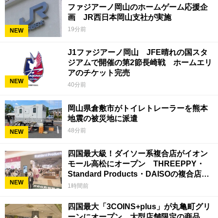
ファジアーノ岡山のホームゲーム応援企
画 JR西日本岡山支社が実施
19分前
NEW
J1ファジアーノ岡山 JFE晴れの国スタ
ジアムで開催の第2節長崎戦 ホームエリ
アのチケット完売
NEW
40分前
岡山県倉敷市がトイレトレーラーを熊本
地震の被災地に派遣
48分前
NEW
四国最大級！ダイソー系複合店がイオン
モール高松にオープン THREEPPY・
Standard Products・DAISOの複合店は
NEW
香川県初
1時間前
四国最大「3COINS+plus」が丸亀町グリ
ーンにオープン 大型店舗限定の商品