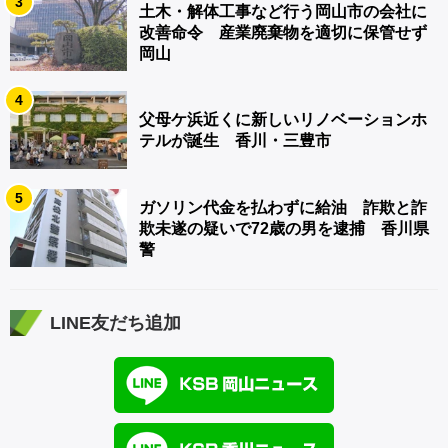
3
土木・解体工事など行う岡山市の会社に
改善命令 産業廃棄物を適切に保管せず
岡山
4
父母ケ浜近くに新しいリノベーションホ
テルが誕生 香川・三豊市
5
ガソリン代金を払わずに給油 詐欺と詐
欺未遂の疑いで72歳の男を逮捕 香川県
警
LINE友だち追加