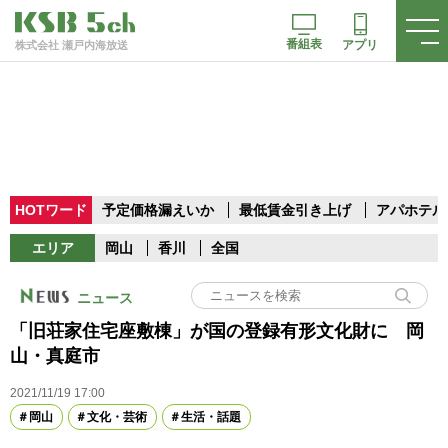
番組表
アプリ
株式会社 瀬戸内海放送
HOTワード
予定価格漏えいか
最低賃金引き上げ
アパホテル
エリア
岡山
香川
全国
ニュース
「旧荘家住宅座敷棟」が国の登録有形文化財に 岡
山・真庭市
2021/11/19 17:00
岡山
文化・芸術
生活・話題