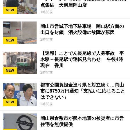
点集結 天満屋岡山店
NEW
1時間前
岡山市営城下地下駐車場 岡山駅方面の
出口を封鎖 消火設備の故障が原因
2時間前
NEW
【速報】ことでん長尾線で人身事故 平
木駅～長尾駅で運転見合わせ 午後4時
現在 香川
NEW
2時間前
都市公園負担金巡り県と対立続く…岡山
市に8750万円通知「支払いに応じること
はできない」
NEW
2時間前
岡山県倉敷市が熊本地震の被災者に市営
住宅を無償提供