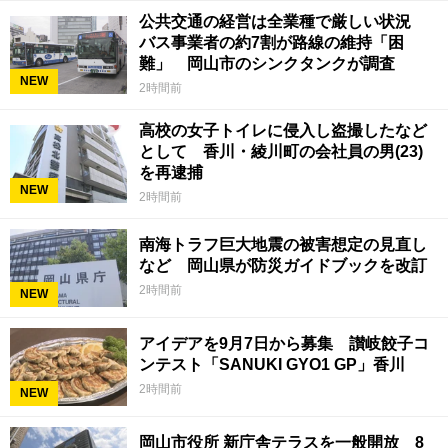
公共交通の経営は全業種で厳しい状況
バス事業者の約7割が路線の維持「困
難」 岡山市のシンクタンクが調査
NEW
2時間前
高校の女子トイレに侵入し盗撮したなど
として 香川・綾川町の会社員の男(23)
を再逮捕
NEW
2時間前
南海トラフ巨大地震の被害想定の見直し
など 岡山県が防災ガイドブックを改訂
2時間前
NEW
アイデアを9月7日から募集 讃岐餃子コ
ンテスト「SANUKI GYO1 GP」香川
2時間前
NEW
岡山市役所 新庁舎テラスを一般開放 8