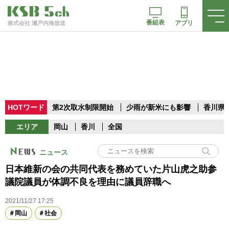
番組表
アプリ
株式会社 瀬戸内海放送
HOTワード
第2次取水制限開始
少雨が新米にも影響
香川県
エリア
岡山
香川
全国
ニュース
日本維新の会の共同代表を務めていた片山虎之助参
議院議員が体調不良を理由に議員辞職へ
2021/11/27 17:25
岡山
社会