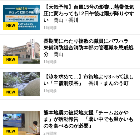
【天気予報】台風15号の影響…熱帯低気
圧に変わっても12日午後は雨が降りやす
い 岡山・香川
NEW
1時間前
長期間にわたり複数の職員にパワハラ
東備消防組合消防本部の管理職を懲戒処
分 岡山
NEW
1時間前
【涼を求めて…】市街地より3～5℃涼し
い「三霞洞渓谷」 香川・まんのう町
1時間前
NEW
熊本地震の被災地支援「チームおかや
ま」が活動報告 「暑い中でも温かいも
のを食べるのが必要」
NEW
2時間前