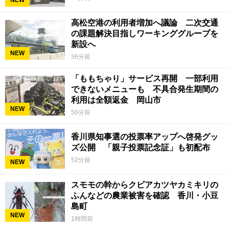
高松空港の利用者増加へ議論 二次交通
の課題解決目指しワーキンググループを
新設へ
NEW
36分前
「ももちゃり」サービス再開 一部利用
できないメニューも 不具合発生期間の
利用は全額返金 岡山市
NEW
50分前
香川県知事選の投票率アップへ啓発グッ
ズ公開 「親子投票記念証」も初配布
52分前
NEW
スモモの幹からクビアカツヤカミキリの
ふんなどの農業被害を確認 香川・小豆
島町
NEW
1時間前