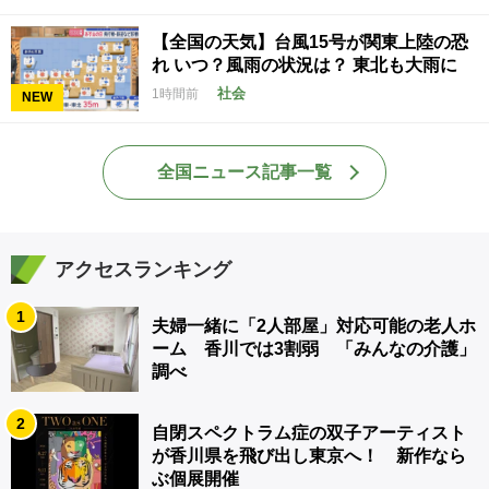
【全国の天気】台風15号が関東上陸の恐
れ いつ？風雨の状況は？ 東北も大雨に
社会
1時間前
NEW
全国ニュース記事一覧
アクセスランキング
1
夫婦一緒に「2人部屋」対応可能の老人ホ
ーム 香川では3割弱 「みんなの介護」
調べ
2
自閉スペクトラム症の双子アーティスト
が香川県を飛び出し東京へ！ 新作なら
ぶ個展開催