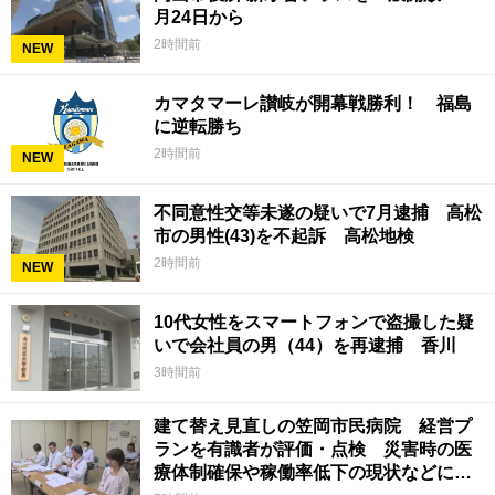
月24日から
2時間前
NEW
カマタマーレ讃岐が開幕戦勝利！ 福島
に逆転勝ち
2時間前
NEW
不同意性交等未遂の疑いで7月逮捕 高松
市の男性(43)を不起訴 高松地検
2時間前
NEW
10代女性をスマートフォンで盗撮した疑
いで会社員の男（44）を再逮捕 香川
3時間前
建て替え見直しの笠岡市民病院 経営プ
ランを有識者が評価・点検 災害時の医
療体制確保や稼働率低下の現状などに意