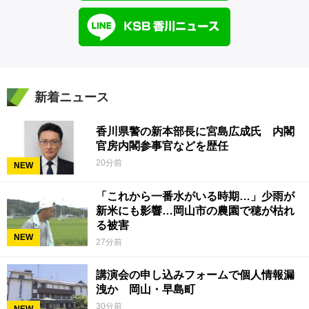
新着ニュース
香川県警の新本部長に宮島広成氏 内閣
官房内閣参事官などを歴任
20分前
NEW
「これから一番水がいる時期…」少雨が
新米にも影響…岡山市の農園で穂が枯れ
る被害
NEW
27分前
講演会の申し込みフォームで個人情報漏
洩か 岡山・早島町
30分前
NEW