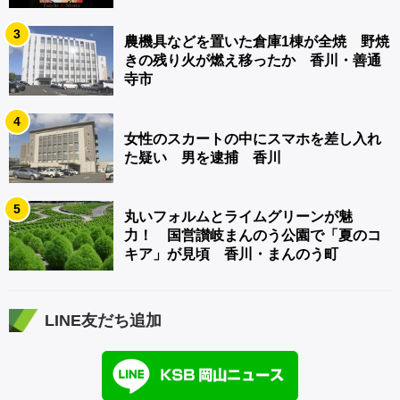
3
農機具などを置いた倉庫1棟が全焼 野焼
きの残り火が燃え移ったか 香川・善通
寺市
4
女性のスカートの中にスマホを差し入れ
た疑い 男を逮捕 香川
5
丸いフォルムとライムグリーンが魅
力！ 国営讃岐まんのう公園で「夏のコ
キア」が見頃 香川・まんのう町
LINE友だち追加