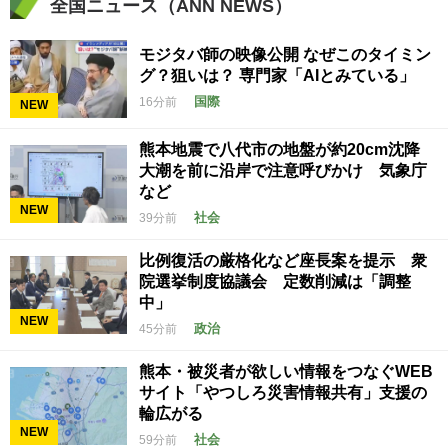
全国ニュース（ANN NEWS）
モジタバ師の映像公開 なぜこのタイミン
グ？狙いは？ 専門家「AIとみている」
国際
16分前
NEW
熊本地震で八代市の地盤が約20cm沈降
大潮を前に沿岸で注意呼びかけ 気象庁
など
NEW
社会
39分前
比例復活の厳格化など座長案を提示 衆
院選挙制度協議会 定数削減は「調整
中」
NEW
政治
45分前
熊本・被災者が欲しい情報をつなぐWEB
サイト「やつしろ災害情報共有」支援の
輪広がる
NEW
社会
59分前