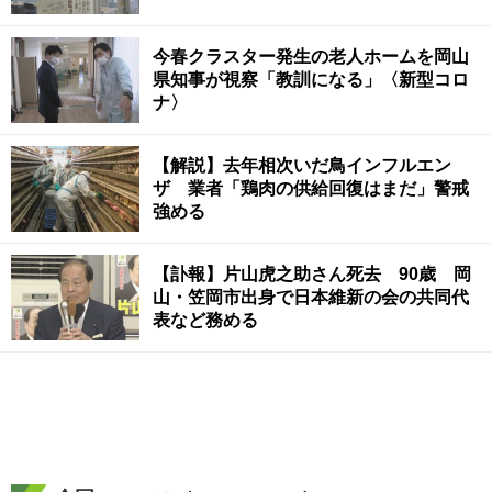
今春クラスター発生の老人ホームを岡山
県知事が視察「教訓になる」〈新型コロ
ナ〉
【解説】去年相次いだ鳥インフルエン
ザ 業者「鶏肉の供給回復はまだ」警戒
強める
【訃報】片山虎之助さん死去 90歳 岡
山・笠岡市出身で日本維新の会の共同代
表など務める