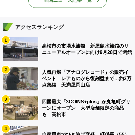
全国ニュース記事一覧
アクセスランキング
1
高松市の市場水族館 新屋島水族館のリ
ニューアルオープンに向け9月28日で閉館
2
人気再燃「アナログレコード」の販売イ
ベント レアものから復刻盤まで…約3万
点集結 天満屋岡山店
3
四国最大「3COINS+plus」が丸亀町グリ
ーンにオープン 大型店舗限定の商品
も 高松市
4
自家用車でひき逃げ容疑 町係長（55）