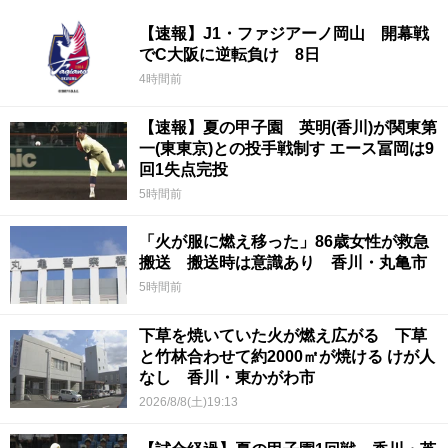
【速報】J1・ファジアーノ岡山 開幕戦
でC大阪に逆転負け 8日
4時間前
【速報】夏の甲子園 英明(香川)が関東第
一(東東京)との投手戦制す エース冨岡は9
回1失点完投
5時間前
「火が服に燃え移った」86歳女性が救急
搬送 搬送時は意識あり 香川・丸亀市
5時間前
下草を焼いていた火が燃え広がる 下草
と竹林合わせて約2000㎡が焼ける けが人
なし 香川・東かがわ市
2026/8/8(土)19:13