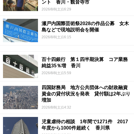
ント 香川・観音寺市
2026/8/8(土)16:29
瀬戸内国際芸術祭2028の作品公募 女木
島などで現地説明会を開催
2026/8/8(土)16:15
百十四銀行 第１四半期決算 コア業務
純益35％増 香川
2026/8/8(土)15:59
四国財務局 地方公共団体への財政融資
資金の貸付状況を発表 貸付額は2年ぶり
増加
2026/8/8(土)14:32
児童虐待の相談 1年間で1271件 2017
年度から1000件超続く 香川県