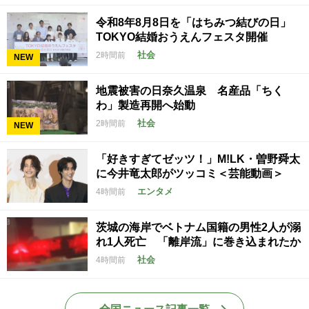
令和8年8月8日を「はちみつ結びの日」
TOKYO結婚おうえんフェスタ開催
社会
2時間前
NEW
地震被害の日奈久温泉 名産品「ちく
わ」製造再開へ始動
社会
2時間前
NEW
「好きすぎてゼッツ！」M!LK・曽野舜太
に今井竜太郎がツッコミ＜芸能動画＞
エンタメ
4時間前
茨城の海岸でベトナム国籍の男性2人が溺
れ1人死亡 「離岸流」に巻き込まれたか
社会
4時間前