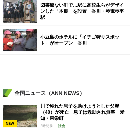
図書館ない町で…駅に高校生らがデザイ
ンした「本棚」を設置 香川・琴電琴平
駅
小豆島のホテルに「イチゴ狩りスポッ
ト」がオープン 香川
全国ニュース（ANN NEWS）
川で溺れた息子を助けようとした父親
（40）が死亡 息子は救助され無事 愛
知・東栄町
NEW
社会
2時間前