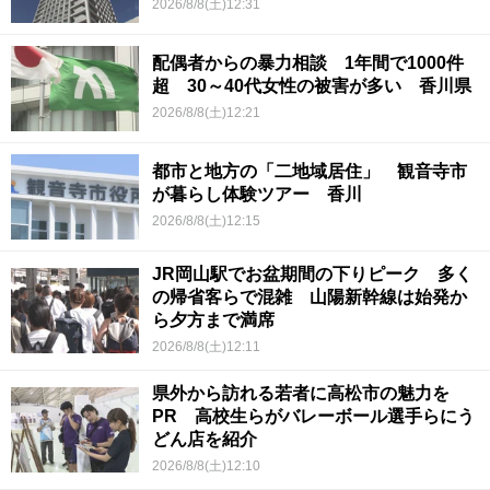
2026/8/8(土)12:31
配偶者からの暴力相談 1年間で1000件
超 30～40代女性の被害が多い 香川県
2026/8/8(土)12:21
都市と地方の「二地域居住」 観音寺市
が暮らし体験ツアー 香川
2026/8/8(土)12:15
JR岡山駅でお盆期間の下りピーク 多く
の帰省客らで混雑 山陽新幹線は始発か
ら夕方まで満席
2026/8/8(土)12:11
県外から訪れる若者に高松市の魅力を
PR 高校生らがバレーボール選手らにう
どん店を紹介
2026/8/8(土)12:10