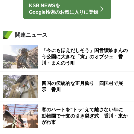
KSB NEWSを
Google検索のお気に入りに登録
関連ニュース
「今にもほえだしそう」国営讃岐まんの
う公園に大きな「寅」のオブジェ 香
川・まんのう町
四国の伝統的な正月飾り 四国村で展
示 香川
客のハートを“トラ”えて離さない年に
動物園で干支の引き継ぎ式 香川・東か
がわ市