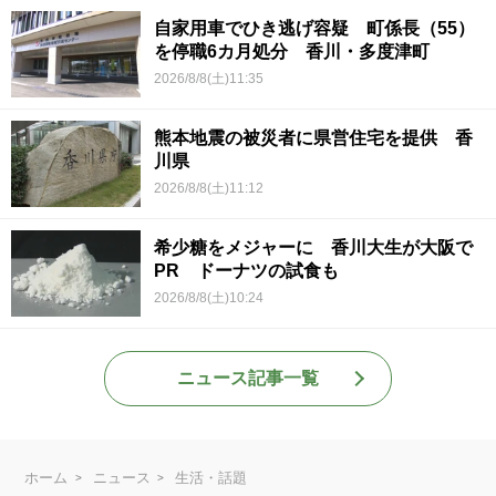
自家用車でひき逃げ容疑 町係長（55）
を停職6カ月処分 香川・多度津町
2026/8/8(土)11:35
熊本地震の被災者に県営住宅を提供 香
川県
2026/8/8(土)11:12
希少糖をメジャーに 香川大生が大阪で
PR ドーナツの試食も
2026/8/8(土)10:24
ニュース記事一覧
ホーム
ニュース
生活・話題