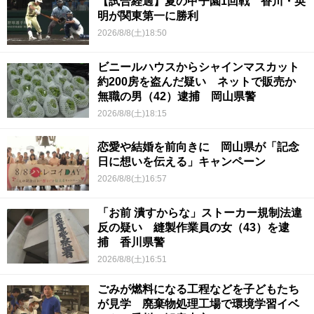
【試合経過】夏の甲子園1回戦 香川・英
明が関東第一に勝利
2026/8/8(土)18:50
ビニールハウスからシャインマスカット
約200房を盗んだ疑い ネットで販売か
無職の男（42）逮捕 岡山県警
2026/8/8(土)18:15
恋愛や結婚を前向きに 岡山県が「記念
日に想いを伝える」キャンペーン
2026/8/8(土)16:57
「お前 潰すからな」ストーカー規制法違
反の疑い 縫製作業員の女（43）を逮
捕 香川県警
2026/8/8(土)16:51
ごみが燃料になる工程などを子どもたち
が見学 廃棄物処理工場で環境学習イベ