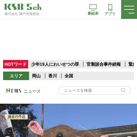
番組表
アプリ
株式会社 瀬戸内海放送
HOTワード
少年19人にわいせつの罪
官製談合事件続報
緊急
エリア
岡山
香川
全国
ニュース