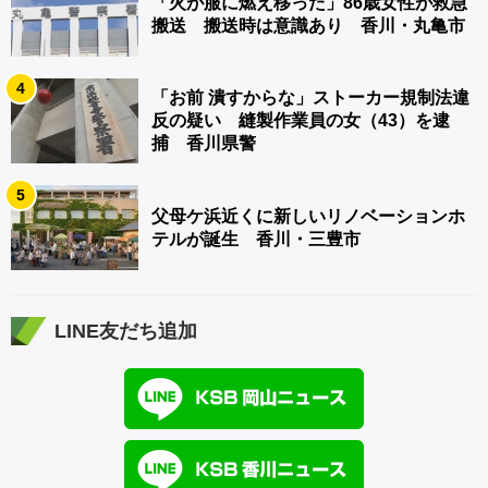
「火が服に燃え移った」86歳女性が救急
搬送 搬送時は意識あり 香川・丸亀市
4
「お前 潰すからな」ストーカー規制法違
反の疑い 縫製作業員の女（43）を逮
捕 香川県警
5
父母ケ浜近くに新しいリノベーションホ
テルが誕生 香川・三豊市
LINE友だち追加