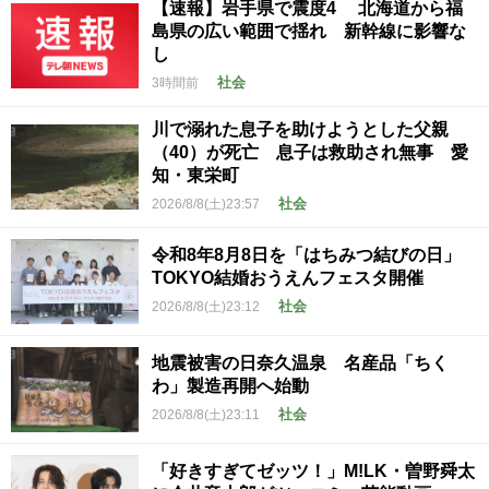
【速報】岩手県で震度4 北海道から福
島県の広い範囲で揺れ 新幹線に影響な
し
社会
3時間前
川で溺れた息子を助けようとした父親
（40）が死亡 息子は救助され無事 愛
知・東栄町
社会
2026/8/8(土)23:57
令和8年8月8日を「はちみつ結びの日」
TOKYO結婚おうえんフェスタ開催
社会
2026/8/8(土)23:12
地震被害の日奈久温泉 名産品「ちく
わ」製造再開へ始動
社会
2026/8/8(土)23:11
「好きすぎてゼッツ！」M!LK・曽野舜太