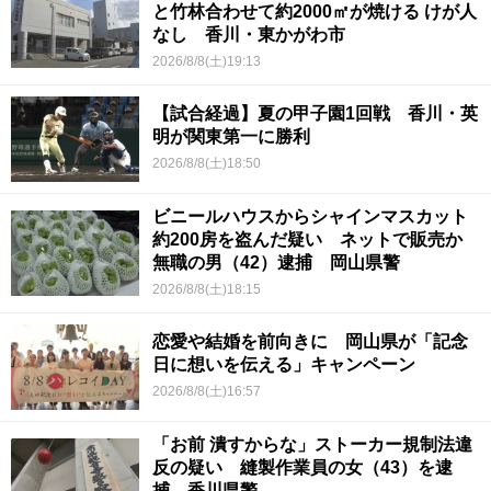
と竹林合わせて約2000㎡が焼ける けが人
なし 香川・東かがわ市
2026/8/8(土)19:13
【試合経過】夏の甲子園1回戦 香川・英
明が関東第一に勝利
2026/8/8(土)18:50
ビニールハウスからシャインマスカット
約200房を盗んだ疑い ネットで販売か
無職の男（42）逮捕 岡山県警
2026/8/8(土)18:15
恋愛や結婚を前向きに 岡山県が「記念
日に想いを伝える」キャンペーン
2026/8/8(土)16:57
「お前 潰すからな」ストーカー規制法違
反の疑い 縫製作業員の女（43）を逮
捕 香川県警