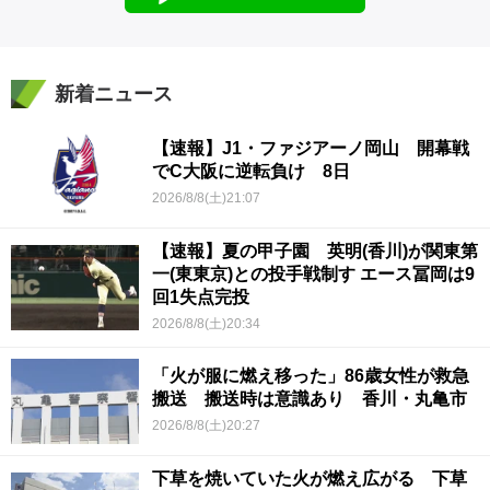
新着ニュース
【速報】J1・ファジアーノ岡山 開幕戦
でC大阪に逆転負け 8日
2026/8/8(土)21:07
【速報】夏の甲子園 英明(香川)が関東第
一(東東京)との投手戦制す エース冨岡は9
回1失点完投
2026/8/8(土)20:34
「火が服に燃え移った」86歳女性が救急
搬送 搬送時は意識あり 香川・丸亀市
2026/8/8(土)20:27
下草を焼いていた火が燃え広がる 下草