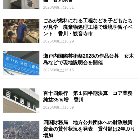
2026/8/8(土)16:51
ごみが燃料になる工程などを子どもたち
が見学 廃棄物処理工場で環境学習イベ
ント 香川・観音寺市
2026/8/8(土)16:29
瀬戸内国際芸術祭2028の作品公募 女木
島などで現地説明会を開催
2026/8/8(土)16:15
百十四銀行 第１四半期決算 コア業務
純益35％増 香川
2026/8/8(土)15:59
四国財務局 地方公共団体への財政融資
資金の貸付状況を発表 貸付額は2年ぶり
増加