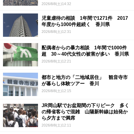
2026/8/8(土)14:32
児童虐待の相談 1年間で1271件 2017
年度から1000件超続く 香川県
2026/8/8(土)12:31
配偶者からの暴力相談 1年間で1000件
超 30～40代女性の被害が多い 香川県
2026/8/8(土)12:21
都市と地方の「二地域居住」 観音寺市
が暮らし体験ツアー 香川
2026/8/8(土)12:15
JR岡山駅でお盆期間の下りピーク 多く
の帰省客らで混雑 山陽新幹線は始発か
ら夕方まで満席
2026/8/8(土)12:11