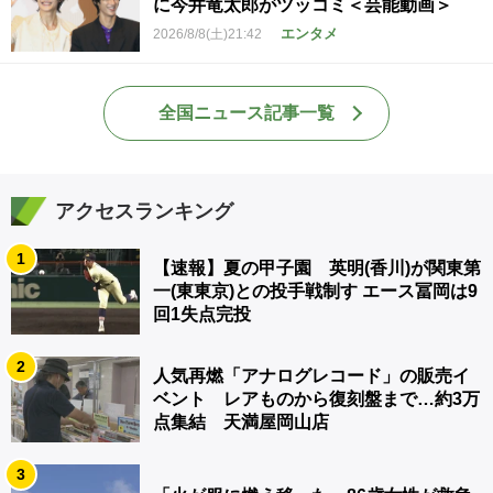
に今井竜太郎がツッコミ＜芸能動画＞
エンタメ
2026/8/8(土)21:42
全国ニュース記事一覧
アクセスランキング
1
【速報】夏の甲子園 英明(香川)が関東第
一(東東京)との投手戦制す エース冨岡は9
回1失点完投
2
人気再燃「アナログレコード」の販売イ
ベント レアものから復刻盤まで…約3万
点集結 天満屋岡山店
3