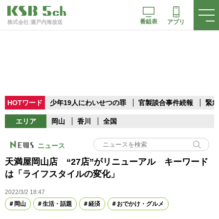
番組表
アプリ
株式会社 瀬戸内海放送
HOTワード
少年19人にわいせつの罪
官製談合事件続報
緊急
エリア
岡山
香川
全国
ニュース
天満屋岡山店 “27店”がリニューアル キーワード
は「ライフスタイルの変化」
2022/3/2 18:47
岡山
生活・話題
経済
おでかけ・グルメ