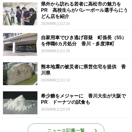
県外から訪れる若者に高松市の魅力を
PR 高校生らがバレーボール選手らにう
どん店を紹介
2026/8/8(土)12:10
自家用車でひき逃げ容疑 町係長（55）
を停職6カ月処分 香川・多度津町
2026/8/8(土)11:35
熊本地震の被災者に県営住宅を提供 香
川県
2026/8/8(土)11:12
希少糖をメジャーに 香川大生が大阪で
PR ドーナツの試食も
2026/8/8(土)10:24
ニュース記事一覧