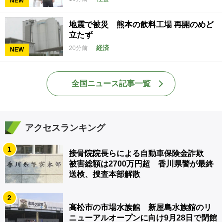
NEW
地震で被災 熊本の飲料工場 再開のめど
立たず
経済
20分前
NEW
全国ニュース記事一覧
アクセスランキング
1
接骨院院長らによる自動車保険金詐欺
被害総額は2700万円超 香川県警が最終
送検、捜査本部解散
2
高松市の市場水族館 新屋島水族館のリ
ニューアルオープンに向け9月28日で閉館