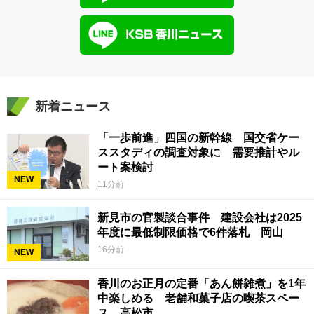
新着ニュース
「一歩前進」四国の新幹線 国交省ケー
ススタディの調査対象に 需要推計やル
ート案検討
NEW
11分前
新見市の官製談合事件 建設会社は2025
年度に最低制限価格で6件落札 岡山
16分前
NEW
香川のお正月の定番「あん餅雑煮」を1年
中楽しめる 老舗和菓子店の喫茶スペー
ス 高松市