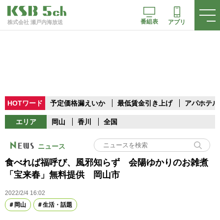
番組表
アプリ
株式会社 瀬戸内海放送
HOTワード
予定価格漏えいか
最低賃金引き上げ
アパホテル
エリア
岡山
香川
全国
ニュース
食べれば福呼び、風邪知らず 会陽ゆかりのお雑煮
「宝来春」無料提供 岡山市
2022/2/4 16:02
岡山
生活・話題