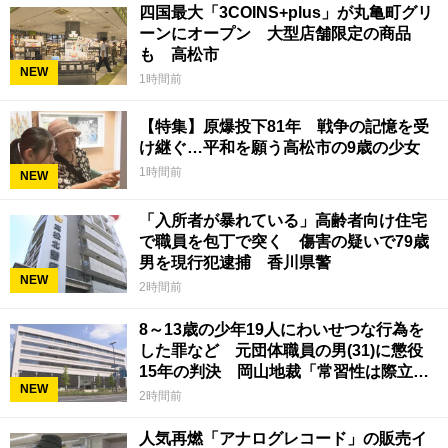
四国最大「3COINS+plus」が丸亀町グリ
ーンにオープン 大型店舗限定の商品
も 高松市
NEW
1時間前
【特集】原爆投下81年 戦争の記憶を受
け継ぐ…平和を願う高松市の9歳の少女
1時間前
NEW
「入所者が暴れている」高齢者向け住宅
で職員を包丁で突く 傷害の疑いで79歳
男を現行犯逮捕 香川県警
NEW
2時間前
8～13歳の少年19人にわいせつな行為を
した罪など 元団体職員の男(31)に懲役
15年の判決 岡山地裁「常習性は際立っ
NEW
ていて被害結果も非常に重い」
2時間前
人気再燃「アナログレコード」の販売イ