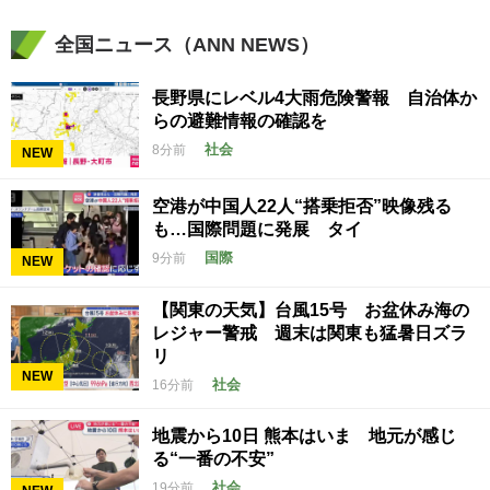
全国ニュース（ANN NEWS）
長野県にレベル4大雨危険警報 自治体か
らの避難情報の確認を
社会
8分前
NEW
空港が中国人22人“搭乗拒否”映像残る
も…国際問題に発展 タイ
国際
9分前
NEW
【関東の天気】台風15号 お盆休み海の
レジャー警戒 週末は関東も猛暑日ズラ
リ
NEW
社会
16分前
地震から10日 熊本はいま 地元が感じ
る“一番の不安”
社会
19分前