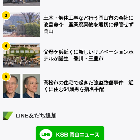
3
土木・解体工事など行う岡山市の会社に
改善命令 産業廃棄物を適切に保管せず
岡山
4
父母ケ浜近くに新しいリノベーションホ
テルが誕生 香川・三豊市
5
高松市の住宅で起きた強盗致傷事件 近
くに住む64歳男を指名手配
LINE友だち追加