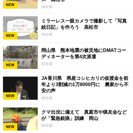
NEW
28分前
ミラーレス一眼カメラで撮影して「写真
絵日記」を作ろう 高松市
34分前
NEW
岡山県 熊本地震の被災地にDMATコー
ディネーターを第4次派遣
42分前
NEW
JA香川県 県産コシヒカリの仮渡金を前
年より3割減の1万8000円に 農家から不
安の声
NEW
46分前
クマ出没に備えて 真庭市や猟友会など
が「緊急銃猟」訓練 岡山
50分前
NEW