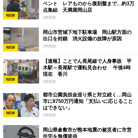
ベント レアものから復刻盤まで…約3万
点集結 天満屋岡山店
NEW
2時間前
岡山市営城下地下駐車場 岡山駅方面の
出口を封鎖 消火設備の故障が原因
2時間前
NEW
【速報】ことでん長尾線で人身事故 平
木駅～長尾駅で運転見合わせ 午後4時
現在 香川
NEW
2時間前
都市公園負担金巡り県と対立続く…岡山
市に8750万円通知「支払いに応じること
はできない」
NEW
2時間前
岡山県倉敷市が熊本地震の被災者に市営
住宅を無償提供