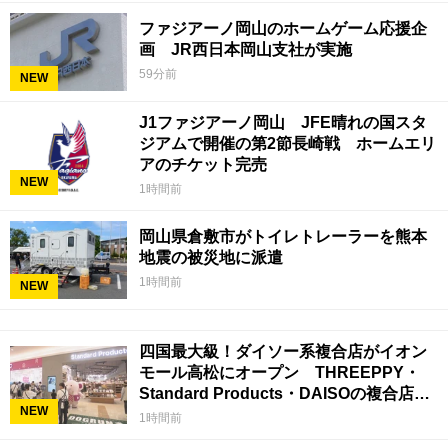
ファジアーノ岡山のホームゲーム応援企
画 JR西日本岡山支社が実施
59分前
NEW
J1ファジアーノ岡山 JFE晴れの国スタ
ジアムで開催の第2節長崎戦 ホームエリ
アのチケット完売
NEW
1時間前
岡山県倉敷市がトイレトレーラーを熊本
地震の被災地に派遣
1時間前
NEW
四国最大級！ダイソー系複合店がイオン
モール高松にオープン THREEPPY・
Standard Products・DAISOの複合店は
NEW
香川県初
1時間前