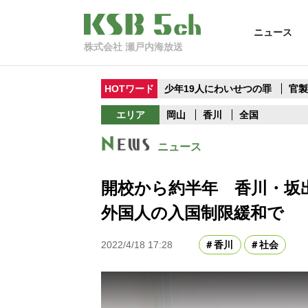
ニュース
株式会社 瀬戸内海放送
HOTワード
少年19人にわいせつの罪
官
エリア
岡山
香川
全国
ニュース
開校から約半年 香川・坂
外国人の入国制限緩和で
2022/4/18 17:28
香川
社会