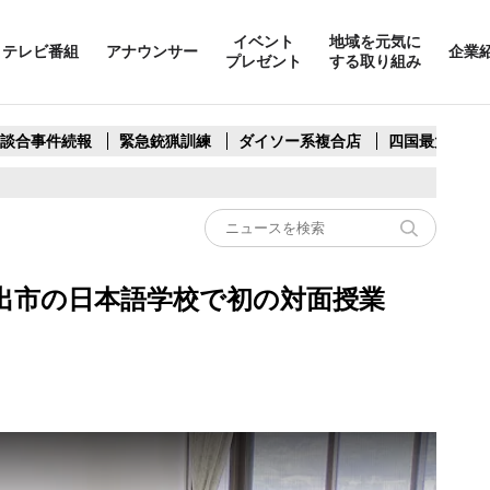
イベント
地域を元気に
テレビ番組
アナウンサー
企業
プレゼント
する取り組み
製談合事件続報
緊急銃猟訓練
ダイソー系複合店
四国最大スリ
出市の日本語学校で初の対面授業