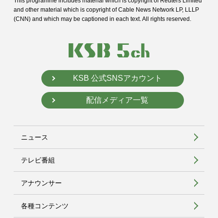
This programme includes material which is copyright of Reuters Limited
and
other material which is copyright of Cable News Network LP, LLLP
(CNN) and
which may be captioned in each text. All rights reserved.
KSB 公式SNSアカウント
配信メディア一覧
ニュース
テレビ番組
アナウンサー
各種コンテンツ