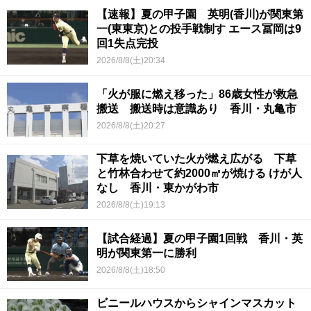
【速報】夏の甲子園 英明(香川)が関東第
一(東東京)との投手戦制す エース冨岡は9
回1失点完投
2026/8/8(土)20:34
「火が服に燃え移った」86歳女性が救急
搬送 搬送時は意識あり 香川・丸亀市
2026/8/8(土)20:27
下草を焼いていた火が燃え広がる 下草
と竹林合わせて約2000㎡が焼ける けが人
なし 香川・東かがわ市
2026/8/8(土)19:13
【試合経過】夏の甲子園1回戦 香川・英
明が関東第一に勝利
2026/8/8(土)18:50
ビニールハウスからシャインマスカット