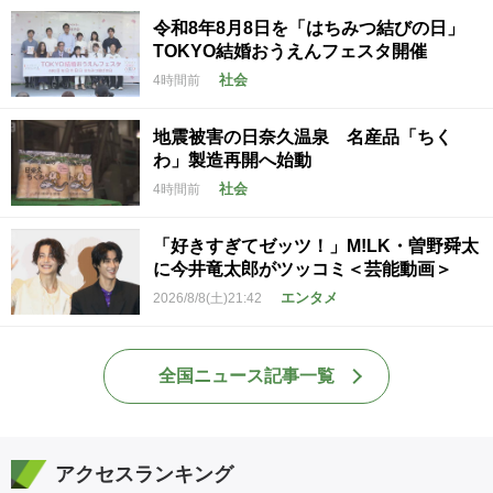
令和8年8月8日を「はちみつ結びの日」
TOKYO結婚おうえんフェスタ開催
社会
4時間前
地震被害の日奈久温泉 名産品「ちく
わ」製造再開へ始動
社会
4時間前
「好きすぎてゼッツ！」M!LK・曽野舜太
に今井竜太郎がツッコミ＜芸能動画＞
エンタメ
2026/8/8(土)21:42
全国ニュース記事一覧
アクセスランキング