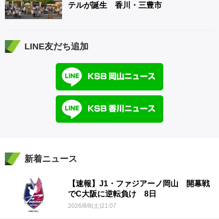
テルが誕生 香川・三豊市
LINE友だち追加
新着ニュース
【速報】J1・ファジアーノ岡山 開幕戦
でC大阪に逆転負け 8日
2026/8/8(土)21:07