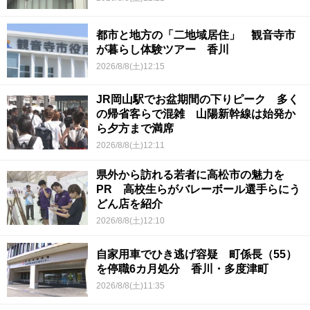
都市と地方の「二地域居住」 観音寺市
が暮らし体験ツアー 香川
2026/8/8(土)12:15
JR岡山駅でお盆期間の下りピーク 多く
の帰省客らで混雑 山陽新幹線は始発か
ら夕方まで満席
2026/8/8(土)12:11
県外から訪れる若者に高松市の魅力を
PR 高校生らがバレーボール選手らにう
どん店を紹介
2026/8/8(土)12:10
自家用車でひき逃げ容疑 町係長（55）
を停職6カ月処分 香川・多度津町
2026/8/8(土)11:35