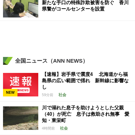
新たな手口の特殊詐欺被害を防ぐ 香川
県警がコールセンターを設置
全国ニュース（ANN NEWS）
【速報】岩手県で震度4 北海道から福
島県の広い範囲で揺れ 新幹線に影響な
し
NEW
社会
59分前
川で溺れた息子を助けようとした父親
（40）が死亡 息子は救助され無事 愛
知・東栄町
社会
4時間前