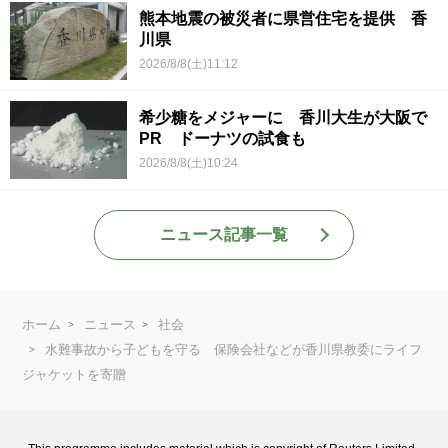
熊本地震の被災者に県営住宅を提供 香
川県
2026/8/8(土)11:12
希少糖をメジャーに 香川大生が大阪で
PR ドーナツの試食も
2026/8/8(土)10:24
ニュース記事一覧
ホーム
ニュース
社会
水難事故から子どもを守る 保険会社などが香川県教委にライフ
ジャケットを寄贈