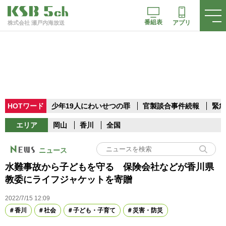
番組表
アプリ
株式会社 瀬戸内海放送
HOTワード
少年19人にわいせつの罪
官製談合事件続報
緊急
エリア
岡山
香川
全国
ニュース
水難事故から子どもを守る 保険会社などが香川県
教委にライフジャケットを寄贈
2022/7/15 12:09
香川
社会
子ども・子育て
災害・防災