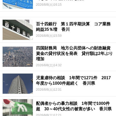
2026/8/8(土)16:15
百十四銀行 第１四半期決算 コア業務
純益35％増 香川
2026/8/8(土)15:59
四国財務局 地方公共団体への財政融資
資金の貸付状況を発表 貸付額は2年ぶり
増加
2026/8/8(土)14:32
児童虐待の相談 1年間で1271件 2017
年度から1000件超続く 香川県
2026/8/8(土)12:31
配偶者からの暴力相談 1年間で1000件
超 30～40代女性の被害が多い 香川県
2026/8/8(土)12:21