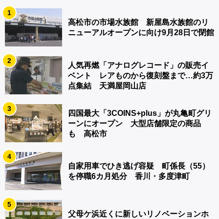
1
高松市の市場水族館 新屋島水族館のリ
ニューアルオープンに向け9月28日で閉館
2
人気再燃「アナログレコード」の販売イ
ベント レアものから復刻盤まで…約3万
点集結 天満屋岡山店
3
四国最大「3COINS+plus」が丸亀町グリ
ーンにオープン 大型店舗限定の商品
も 高松市
4
自家用車でひき逃げ容疑 町係長（55）
を停職6カ月処分 香川・多度津町
5
父母ケ浜近くに新しいリノベーションホ