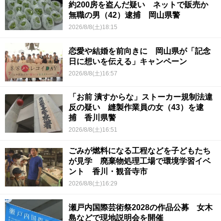
約200房を盗んだ疑い ネットで販売か
無職の男（42）逮捕 岡山県警
2026/8/8(土)18:15
恋愛や結婚を前向きに 岡山県が「記念
日に想いを伝える」キャンペーン
2026/8/8(土)16:57
「お前 潰すからな」ストーカー規制法違
反の疑い 縫製作業員の女（43）を逮
捕 香川県警
2026/8/8(土)16:51
ごみが燃料になる工程などを子どもたち
が見学 廃棄物処理工場で環境学習イベ
ント 香川・観音寺市
2026/8/8(土)16:29
瀬戸内国際芸術祭2028の作品公募 女木
島などで現地説明会を開催