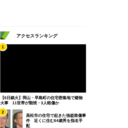
アクセスランキング
1
【6日鎮火】岡山・早島町の住宅密集地で建物
火事 11世帯が類焼・3人軽傷か
2
高松市の住宅で起きた強盗致傷事
件 近くに住む64歳男を指名手
配