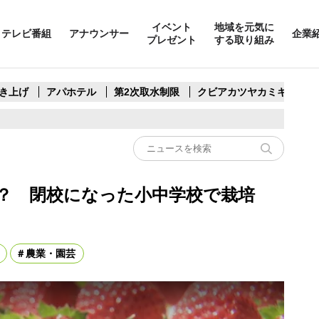
イベント
地域を元気に
テレビ番組
アナウンサー
企業
プレゼント
する取り組み
き上げ
アパホテル
第2次取水制限
クビアカツヤカミキリ
は？ 閉校になった小中学校で栽培
農業・園芸