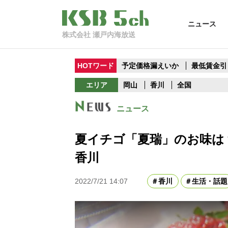
ニュース
株式会社 瀬戸内海放送
HOTワード
予定価格漏えいか
最低賃金引
エリア
岡山
香川
全国
ニュース
夏イチゴ「夏瑞」のお味
香川
2022/7/21 14:07
香川
生活・話題