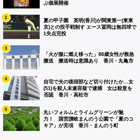
ぶ個展開催
2
夏の甲子園 英明(香川)が関東第一(東東
京)との投手戦制す エース冨岡は無四球で
1失点完投
3
「火が服に燃え移った」86歳女性が救急
搬送 搬送時は意識あり 香川・丸亀市
4
自宅で夫の後頭部など切り付けたか…女
(51)を殺人未遂容疑で逮捕 女は殺意を
否認 香川・高松市
5
丸いフォルムとライムグリーンが魅
力！ 国営讃岐まんのう公園で「夏のコ
キア」が見頃 香川・まんのう町