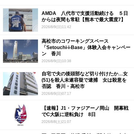
AMDA 八代市で支援活動続ける ５日
からは夜間も常駐【熊本で最大震度7】
2026/8/9(日)11:42
高松市のコワーキングスペース
「Setouchi-i-Base」体験入会キャンペー
ン 香川
2026/8/9(日)10:38
自宅で夫の後頭部など切り付けたか…女
(51)を殺人未遂容疑で逮捕 女は殺意を
否認 香川・高松市
2026/8/9(日)07:17
【速報】J1・ファジアーノ岡山 開幕戦
でC大阪に逆転負け 8日
2026/8/8(土)21:07