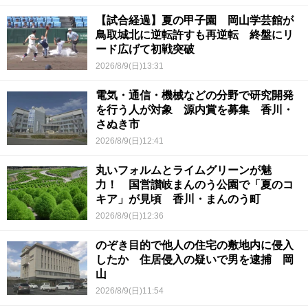
【試合経過】夏の甲子園 岡山学芸館が
鳥取城北に逆転許すも再逆転 終盤にリ
ード広げて初戦突破
2026/8/9(日)13:31
電気・通信・機械などの分野で研究開発
を行う人が対象 源内賞を募集 香川・
さぬき市
2026/8/9(日)12:41
丸いフォルムとライムグリーンが魅
力！ 国営讃岐まんのう公園で「夏のコ
キア」が見頃 香川・まんのう町
2026/8/9(日)12:36
のぞき目的で他人の住宅の敷地内に侵入
したか 住居侵入の疑いで男を逮捕 岡
山
2026/8/9(日)11:54