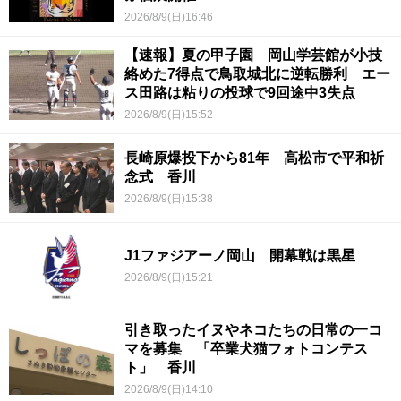
2026/8/9(日)16:46
【速報】夏の甲子園 岡山学芸館が小技
絡めた7得点で鳥取城北に逆転勝利 エー
ス田路は粘りの投球で9回途中3失点
2026/8/9(日)15:52
長崎原爆投下から81年 高松市で平和祈
念式 香川
2026/8/9(日)15:38
J1ファジアーノ岡山 開幕戦は黒星
2026/8/9(日)15:21
引き取ったイヌやネコたちの日常の一コ
マを募集 「卒業犬猫フォトコンテス
ト」 香川
2026/8/9(日)14:10