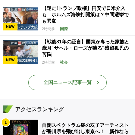
【迷走!トランプ政権】円安で日米介入
も…ホルムズ海峡打開策は？中間選挙で
も異変
NEW
国際
2時間前
【戦後81年の証言】国策が奪った家族と
歳月“サヘル・ローズが辿る”残留孤児の
苦悩
NEW
社会
2時間前
全国ニュース記事一覧
アクセスランキング
1
自閉スペクトラム症の双子アーティスト
が香川県を飛び出し東京へ！ 新作なら