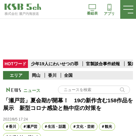
番組表
アプリ
株式会社 瀬戸内海放送
HOTワード
少年19人にわいせつの罪
官製談合事件続報
緊急
エリア
岡山
香川
全国
ニュース
「瀬戸芸」夏会期が開幕！ 19の新作含む158作品を
展示 新型コロナ感染と熱中症の対策を
2022/8/5 17:24
香川
瀬戸芸
生活・話題
文化・芸術
観光