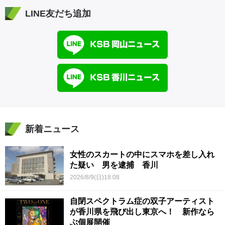
LINE友だち追加
新着ニュース
女性のスカートの中にスマホを差し入れ
た疑い 男を逮捕 香川
2026/8/9(日)18:08
自閉スペクトラム症の双子アーティスト
が香川県を飛び出し東京へ！ 新作なら
ぶ個展開催