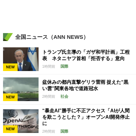
全国ニュース（ANN NEWS）
トランプ氏主導の「ガザ和平計画」工程
表 ネタニヤフ首相「拒否する」意向
国際
1時間前
NEW
盆休みの都内直撃ゲリラ雷雨 捉えた“黒
い雲”関東各地で道路冠水
社会
2時間前
NEW
“暴走AI”勝手に不正アクセス「AIが人間
を欺こうとした？」オープンAI開発停止
に
NEW
国際
2時間前