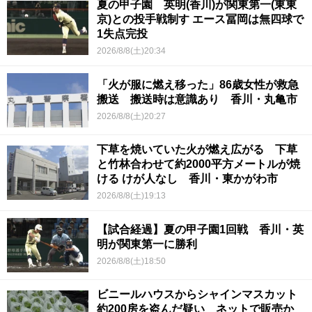
夏の甲子園 英明(香川)が関東第一(東東
京)との投手戦制す エース冨岡は無四球で
1失点完投
2026/8/8(土)20:34
「火が服に燃え移った」86歳女性が救急
搬送 搬送時は意識あり 香川・丸亀市
2026/8/8(土)20:27
下草を焼いていた火が燃え広がる 下草
と竹林合わせて約2000平方メートルが焼
ける けが人なし 香川・東かがわ市
2026/8/8(土)19:13
【試合経過】夏の甲子園1回戦 香川・英
明が関東第一に勝利
2026/8/8(土)18:50
ビニールハウスからシャインマスカット
約200房を盗んだ疑い ネットで販売か