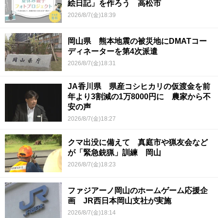
絵日記」を作ろう 高松市
2026/8/7(金)18:39
岡山県 熊本地震の被災地にDMATコー
ディネーターを第4次派遣
2026/8/7(金)18:31
JA香川県 県産コシヒカリの仮渡金を前
年より3割減の1万8000円に 農家から不
安の声
2026/8/7(金)18:27
クマ出没に備えて 真庭市や猟友会など
が「緊急銃猟」訓練 岡山
2026/8/7(金)18:23
ファジアーノ岡山のホームゲーム応援企
画 JR西日本岡山支社が実施
2026/8/7(金)18:14