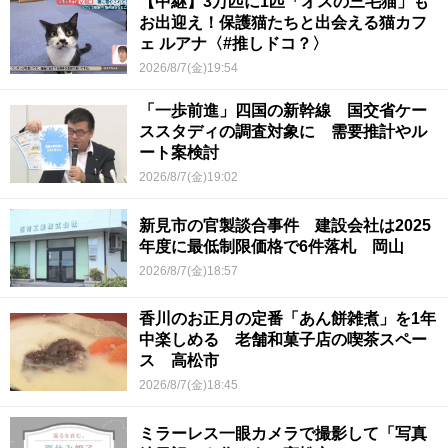
【中継】3万匹に1匹「オスの三毛猫」も
お出迎え！保護猫たちと出会える猫カフ
ェ ルアナ〈#推しドコ？〉
2026/8/7(金)19:54
「一歩前進」四国の新幹線 国交省ケー
ススタディの調査対象に 需要推計やル
ート案検討
2026/8/7(金)19:02
新見市の官製談合事件 建設会社は2025
年度に最低制限価格で6件落札 岡山
2026/8/7(金)18:57
香川のお正月の定番「あん餅雑煮」を1年
中楽しめる 老舗和菓子店の喫茶スペー
ス 高松市
2026/8/7(金)18:45
ミラーレス一眼カメラで撮影して「写真