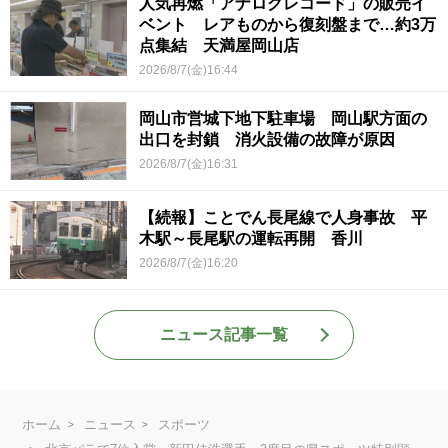
人気再燃「アナログレコード」の販売イ
ベント レアものから復刻盤まで…約3万
点集結 天満屋岡山店
2026/8/7(金)16:44
岡山市営城下地下駐車場 岡山駅方面の
出口を封鎖 消火設備の故障が原因
2026/8/7(金)16:31
【続報】ことでん長尾線で人身事故 平
木駅～長尾駅の運転再開 香川
2026/8/7(金)16:20
ニュース記事一覧
ホーム
ニュース
スポーツ