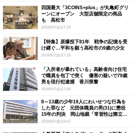
四国最大「3COINS+plus」が丸亀町グリ
ーンにオープン 大型店舗限定の商品
も 高松市
2026/8/7(金)17:29
【特集】原爆投下81年 戦争の記憶を受
け継ぐ…平和を願う高松市の9歳の少女
2026/8/7(金)17:19
「入所者が暴れている」高齢者向け住宅
で職員を包丁で突く 傷害の疑いで79歳
男を現行犯逮捕 香川県警
2026/8/7(金)17:08
8～13歳の少年19人にわいせつな行為を
した罪など 元団体職員の男(31)に懲役
15年の判決 岡山地裁「常習性は際立っ
ていて被害結果も非常に重い」
2026/8/7(金)16:47