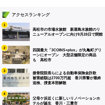
アクセスランキング
1
高松市の市場水族館 新屋島水族館のリ
ニューアルオープンに向け9月28日で閉館
2
四国最大「3COINS+plus」が丸亀町グリ
ーンにオープン 大型店舗限定の商品
も 高松市
3
接骨院院長らによる自動車保険金詐欺
被害総額は2700万円超 香川県警が最終
送検、捜査本部解散
4
父母ケ浜近くに新しいリノベーションホ
テルが誕生 香川・三豊市