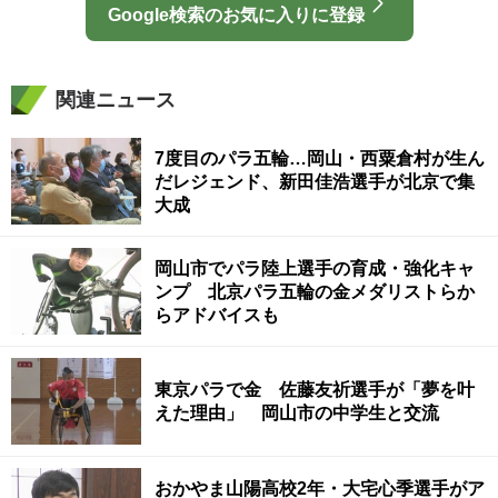
Google検索のお気に入りに登録
関連ニュース
7度目のパラ五輪…岡山・西粟倉村が生ん
だレジェンド、新田佳浩選手が北京で集
大成
岡山市でパラ陸上選手の育成・強化キャ
ンプ 北京パラ五輪の金メダリストらか
らアドバイスも
東京パラで金 佐藤友祈選手が「夢を叶
えた理由」 岡山市の中学生と交流
おかやま山陽高校2年・大宅心季選手がア