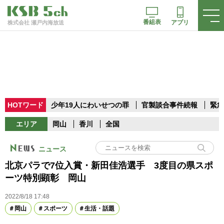
番組表
アプリ
株式会社 瀬戸内海放送
HOTワード
少年19人にわいせつの罪
官製談合事件続報
緊急
エリア
岡山
香川
全国
ニュース
北京パラで7位入賞・新田佳浩選手 3度目の県スポ
ーツ特別顕彰 岡山
2022/8/18 17:48
岡山
スポーツ
生活・話題