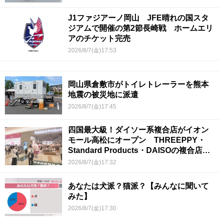
J1ファジアーノ岡山 JFE晴れの国スタ
ジアムで開催の第2節長崎戦 ホームエリ
アのチケット完売
2026/8/7(金)17:53
岡山県倉敷市がトイレトレーラーを熊本
地震の被災地に派遣
2026/8/7(金)17:45
四国最大級！ダイソー系複合店がイオン
モール高松にオープン THREEPPY・
Standard Products・DAISOの複合店は
香川県初
2026/8/7(金)17:32
あなたは犬派？猫派？【みんなに聞いて
みた】
2026/8/7(金)17:30