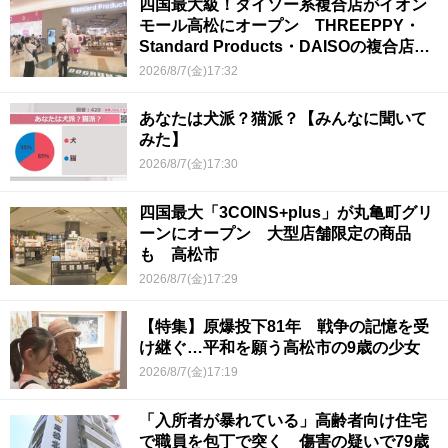
四国最大級！ダイソー系複合店がイオン
モール高松にオープン THREEPPY・
Standard Products・DAISOの複合店は
香川県初
2026/8/7(金)17:32
あなたは犬派？猫派？【みんなに聞いて
みた】
2026/8/7(金)17:30
四国最大「3COINS+plus」が丸亀町グリ
ーンにオープン 大型店舗限定の商品
も 高松市
2026/8/7(金)17:29
【特集】原爆投下81年 戦争の記憶を受
け継ぐ…平和を願う高松市の9歳の少女
2026/8/7(金)17:19
「入所者が暴れている」高齢者向け住宅
で職員を包丁で突く 傷害の疑いで79歳