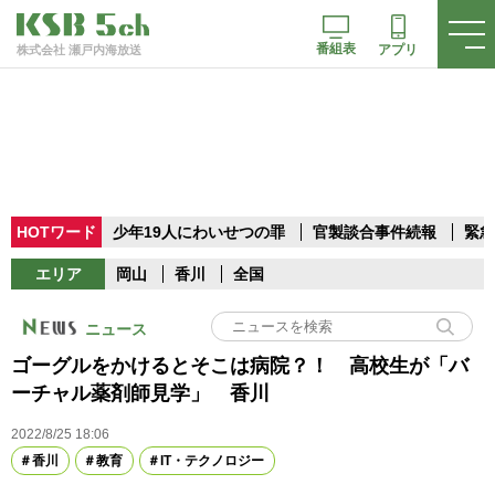
番組表
アプリ
株式会社 瀬戸内海放送
HOTワード
少年19人にわいせつの罪
官製談合事件続報
緊急
エリア
岡山
香川
全国
ニュース
ゴーグルをかけるとそこは病院？！ 高校生が「バ
ーチャル薬剤師見学」 香川
2022/8/25 18:06
香川
教育
IT・テクノロジー