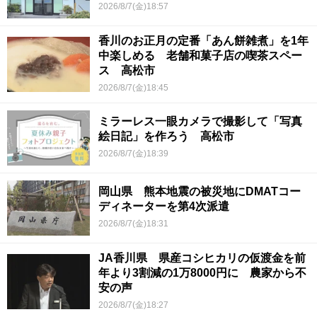
2026/8/7(金)18:57
香川のお正月の定番「あん餅雑煮」を1年
中楽しめる 老舗和菓子店の喫茶スペー
ス 高松市
2026/8/7(金)18:45
ミラーレス一眼カメラで撮影して「写真
絵日記」を作ろう 高松市
2026/8/7(金)18:39
岡山県 熊本地震の被災地にDMATコー
ディネーターを第4次派遣
2026/8/7(金)18:31
JA香川県 県産コシヒカリの仮渡金を前
年より3割減の1万8000円に 農家から不
安の声
2026/8/7(金)18:27