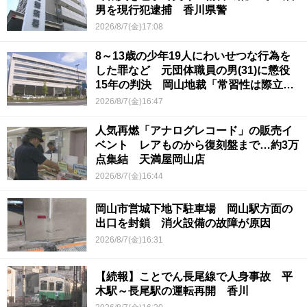
男を現行犯逮捕 香川県警
2026/8/7(金)17:08
8～13歳の少年19人にわいせつな行為を
した罪など 元団体職員の男(31)に懲役
15年の判決 岡山地裁「常習性は際立っ
ていて被害結果も非常に重い」
2026/8/7(金)16:47
人気再燃「アナログレコード」の販売イ
ベント レアものから復刻盤まで…約3万
点集結 天満屋岡山店
2026/8/7(金)16:44
岡山市営城下地下駐車場 岡山駅方面の
出口を封鎖 消火設備の故障が原因
2026/8/7(金)16:31
【続報】ことでん長尾線で人身事故 平
木駅～長尾駅の運転再開 香川