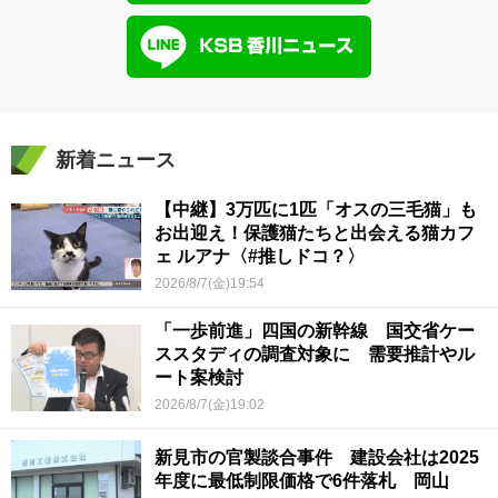
新着ニュース
【中継】3万匹に1匹「オスの三毛猫」も
お出迎え！保護猫たちと出会える猫カフ
ェ ルアナ〈#推しドコ？〉
2026/8/7(金)19:54
「一歩前進」四国の新幹線 国交省ケー
ススタディの調査対象に 需要推計やル
ート案検討
2026/8/7(金)19:02
新見市の官製談合事件 建設会社は2025
年度に最低制限価格で6件落札 岡山