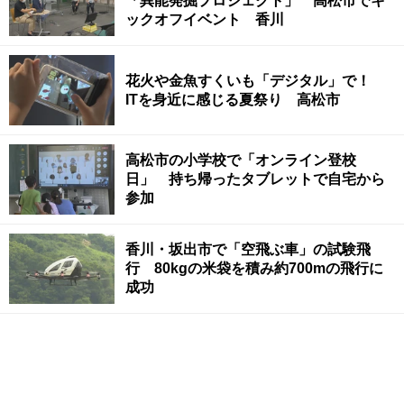
「異能発掘プロジェクト」 高松市でキ
ックオフイベント 香川
花火や金魚すくいも「デジタル」で！
ITを身近に感じる夏祭り 高松市
高松市の小学校で「オンライン登校
日」 持ち帰ったタブレットで自宅から
参加
香川・坂出市で「空飛ぶ車」の試験飛
行 80kgの米袋を積み約700mの飛行に
成功