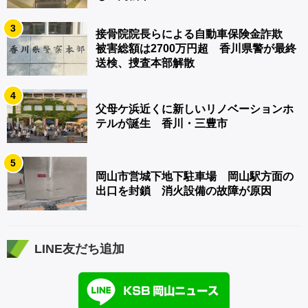
3
接骨院院長らによる自動車保険金詐欺
被害総額は2700万円超 香川県警が最終
送検、捜査本部解散
4
父母ケ浜近くに新しいリノベーションホ
テルが誕生 香川・三豊市
5
岡山市営城下地下駐車場 岡山駅方面の
出口を封鎖 消火設備の故障が原因
LINE友だち追加