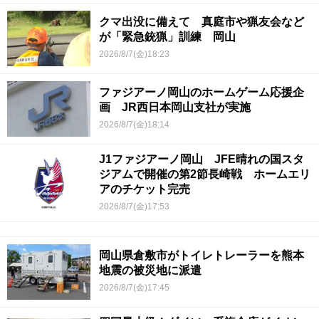
クマ出没に備えて 真庭市や猟友会など
が「緊急銃猟」訓練 岡山
2026/8/7(金)18:23
ファジアーノ岡山のホームゲーム応援企
画 JR西日本岡山支社が実施
2026/8/7(金)18:14
J1ファジアーノ岡山 JFE晴れの国スタ
ジアムで開催の第2節長崎戦 ホームエリ
アのチケット完売
2026/8/7(金)17:53
岡山県倉敷市がトイレトレーラーを熊本
地震の被災地に派遣
2026/8/7(金)17:45