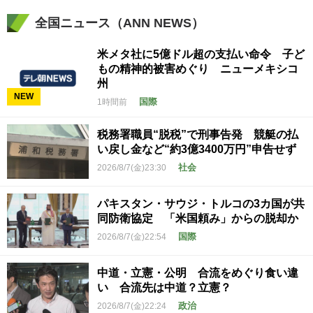
全国ニュース（ANN NEWS）
米メタ社に5億ドル超の支払い命令 子ど
もの精神的被害めぐり ニューメキシコ
州
NEW
国際
1時間前
税務署職員“脱税”で刑事告発 競艇の払
い戻し金など“約3億3400万円”申告せず
社会
2026/8/7(金)23:30
パキスタン・サウジ・トルコの3カ国が共
同防衛協定 「米国頼み」からの脱却か
国際
2026/8/7(金)22:54
中道・立憲・公明 合流をめぐり食い違
い 合流先は中道？立憲？
政治
2026/8/7(金)22:24