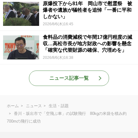
原爆投下から81年 岡山市で慰霊祭 被
爆者や遺族が犠牲者を追悼「一番に平和
しかない」
2026/8/6(木)16:45
食料品の消費減税で年間17億円程度の減
収…高松市長が地方財政への影響を懸念
「確実な代替財源の確保、穴埋めを」
2026/8/6(木)16:38
ニュース記事一覧
ホーム
ニュース
生活・話題
香川・坂出市で「空飛ぶ車」の試験飛行 80kgの米袋を積み約
700mの飛行に成功