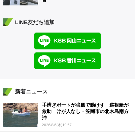
LINE友だち追加
新着ニュース
手漕ぎボートが強風で動けず 巡視艇が
救助 けが人なし・笠岡市の北木島南方
沖
2026/8/6(木)19:57