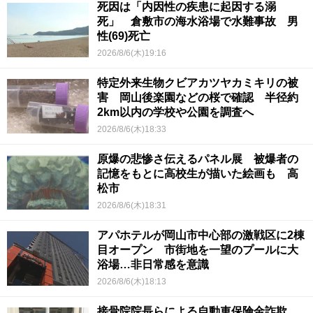
死因は「内因性の疾患に起因する溺
死」 倉敷市の海水浴場で水難事故 男
性(69)死亡
2026/8/6(木)19:16
特定外来生物クビアカツヤカミキリの被
害 岡山後楽園などの桜で確認 半径約
2km以内の学校や公園を調査へ
2026/8/6(木)18:33
原爆の悲惨さ伝えるパネル展 被爆者の
記憶をもとに高校生が描いた絵画も 高
松市
2026/8/6(木)18:31
アパホテルが岡山市中心部の激戦区に2棟
目オープン 市街地を一望のプールに大
浴場…非日常感を意識
2026/8/6(木)18:13
接骨院院長らによる自動車保険金詐欺