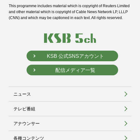
This programme includes material which is copyright of Reuters Limited
and
other material which is copyright of Cable News Network LP, LLLP
(CNN) and
which may be captioned in each text. All rights reserved.
KSB 公式SNSアカウント
配信メディア一覧
ニュース
テレビ番組
アナウンサー
各種コンテンツ