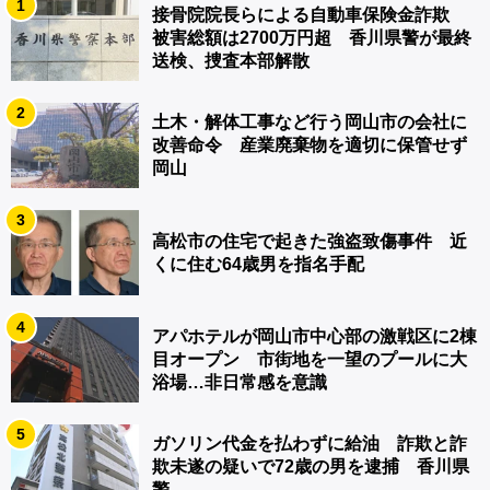
1
接骨院院長らによる自動車保険金詐欺
被害総額は2700万円超 香川県警が最終
送検、捜査本部解散
2
土木・解体工事など行う岡山市の会社に
改善命令 産業廃棄物を適切に保管せず
岡山
3
高松市の住宅で起きた強盗致傷事件 近
くに住む64歳男を指名手配
4
アパホテルが岡山市中心部の激戦区に2棟
目オープン 市街地を一望のプールに大
浴場…非日常感を意識
5
ガソリン代金を払わずに給油 詐欺と詐
欺未遂の疑いで72歳の男を逮捕 香川県
警