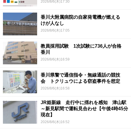
2026/8/6(木)17:30
香川大附属病院の自家発電機が燃える
けが人なし
2026/8/6(木)17:05
教員採用試験 1次試験に736人が合格
香川
2026/8/6(木)16:59
香川県警で通信指令・無線通話の競技
会 トクリュウによる窃盗事件を想定
2026/8/6(木)16:58
JR姫新線 走行中に揺れを感知 津山駅
～新見駅間で運転見合わせ【午後4時45分
現在】
2026/8/6(木)16:52