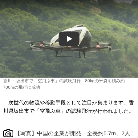
Play
香川・坂出市で「空飛ぶ車」の試験飛行 80kgの米袋を積み約
700mの飛行に成功
次世代の物流や移動手段として注目が集まります。香
川県坂出市で「空飛ぶ車」の試験飛行が行われました。
【写真】中国の企業が開発 全長約5.7m、2人