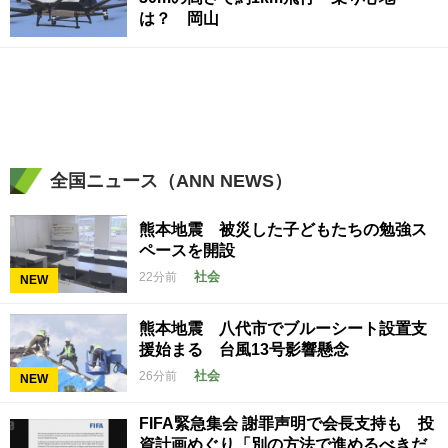
は？ 岡山
全国ニュース（ANN NEWS）
熊本地震 被災した子どもたちの勉強ス
ペースを開設
社会
22分前
NEW
熊本地震 八代市でブルーシート設置支
援始まる 台風13号影響懸念
社会
26分前
NEW
FIFA緊急集会 謝罪声明で会長支持も 投
資計画めぐり「別の方法で進めるべきだ