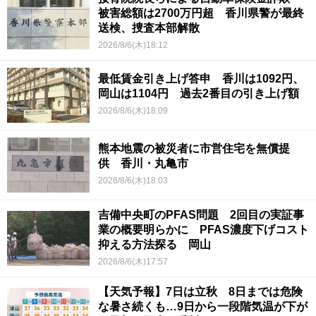
被害総額は2700万円超 香川県警が最終
送検、捜査本部解散
2026/8/6(木)18:12
最低賃金引き上げ答申 香川は1092円、
岡山は1104円 過去2番目の引き上げ額
2026/8/6(木)18:09
熊本地震の被災者に市営住宅を無償提
供 香川・丸亀市
2026/8/6(木)18:03
吉備中央町のPFAS問題 2回目の実証事
業の概要明らかに PFAS濃度下げコスト
抑える方法探る 岡山
2026/8/6(木)17:57
【天気予報】7日は立秋 8日までは危険
な暑さ続くも…9日から一段階気温が下が