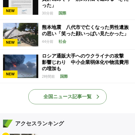
った」
NEW
国際
30分前
熊本地震 八代市で亡くなった男性遺族
の思い「笑った顔いっぱい見たかった」
社会
44分前
NEW
ロシア通販大手へのウクライナの攻撃
影響じわり 中小企業弱体化や物流費用
の増加も
NEW
国際
2時間前
全国ニュース記事一覧
アクセスランキング