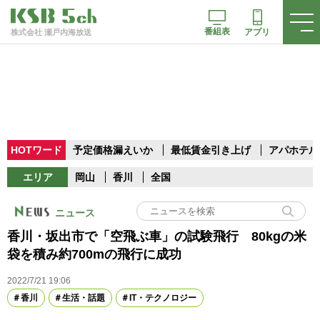
番組表
アプリ
株式会社 瀬戸内海放送
HOTワード
予定価格漏えいか
最低賃金引き上げ
アパホテル
エリア
岡山
香川
全国
ニュース
香川・坂出市で「空飛ぶ車」の試験飛行 80kgの米
袋を積み約700mの飛行に成功
2022/7/21 19:06
香川
生活・話題
IT・テクノロジー