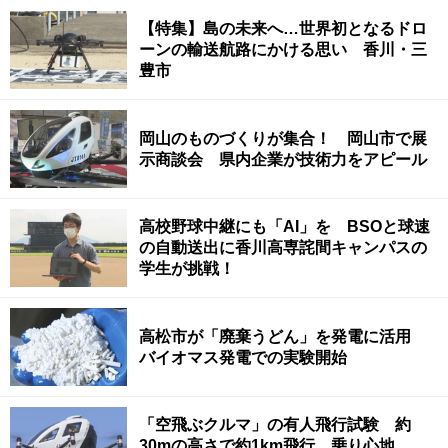
【特集】島の未来へ…世界初となるドロ
ーンの輸送航路にかける思い 香川・三
豊市
岡山のものづくりが集合！ 岡山市で展
示商談会 県内企業が技術力をアピール
高校野球中継にも「AI」を BSOと球速
の自動送出に香川高専詫間キャンパスの
学生が挑戦！
高松市が「廃棄うどん」を発電に活用
バイオマス発電での実験開始
「空飛ぶクルマ」の有人飛行試験 約
30mの高さで約1km飛行 乗り心地