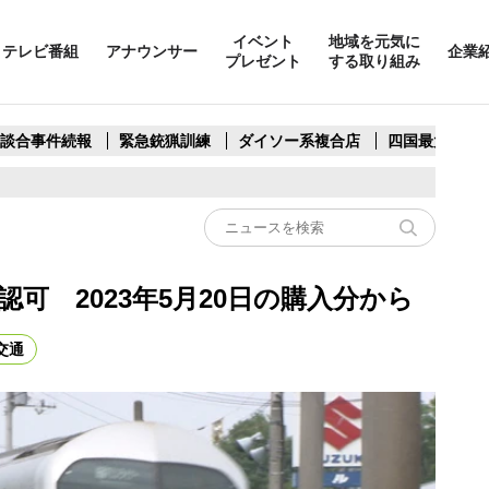
イベント
地域を元気に
テレビ番組
アナウンサー
企業
プレゼント
する取り組み
製談合事件続報
緊急銃猟訓練
ダイソー系複合店
四国最大スリ
可 2023年5月20日の購入分から
交通