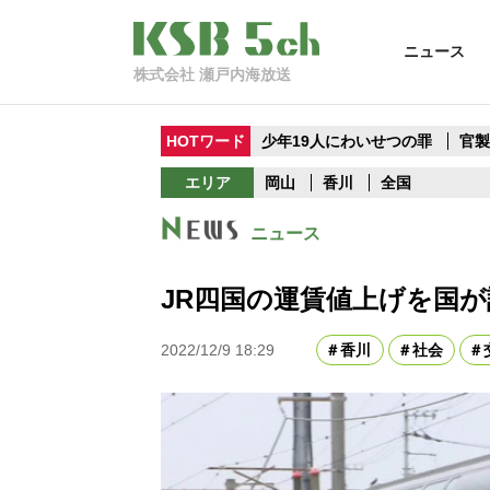
ニュース
株式会社 瀬戸内海放送
HOTワード
少年19人にわいせつの罪
官
エリア
岡山
香川
全国
ニュース
JR四国の運賃値上げを国が認
2022/12/9 18:29
香川
社会