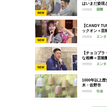
はいまだ姿現
国際
1時間前
NEW
【CANDY T
ックオン＜芸
エンタ
2時間前
NEW
【チョコプラ
な相棒＜芸能
エンタ
2時間前
NEW
1000年以上
木・佐野市
社会
3時間前