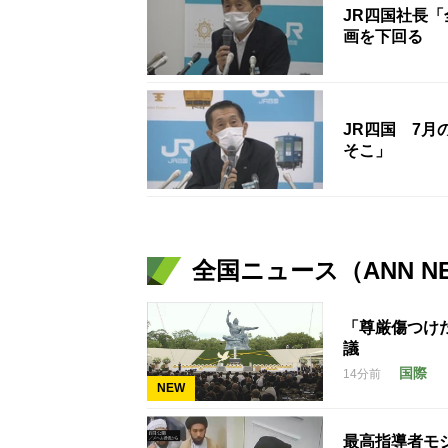
JR四国社長「
画を下回る
JR四国 7
そこ」
全国ニュース（ANN N
「尊厳傷つけ
議
国際
14分前
NEW
最高指導者モ