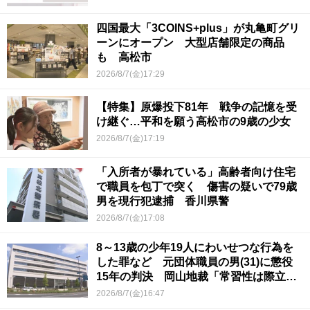
四国最大「3COINS+plus」が丸亀町グリ
ーンにオープン 大型店舗限定の商品
も 高松市
2026/8/7(金)17:29
【特集】原爆投下81年 戦争の記憶を受
け継ぐ…平和を願う高松市の9歳の少女
2026/8/7(金)17:19
「入所者が暴れている」高齢者向け住宅
で職員を包丁で突く 傷害の疑いで79歳
男を現行犯逮捕 香川県警
2026/8/7(金)17:08
8～13歳の少年19人にわいせつな行為を
した罪など 元団体職員の男(31)に懲役
15年の判決 岡山地裁「常習性は際立っ
ていて被害結果も非常に重い」
2026/8/7(金)16:47