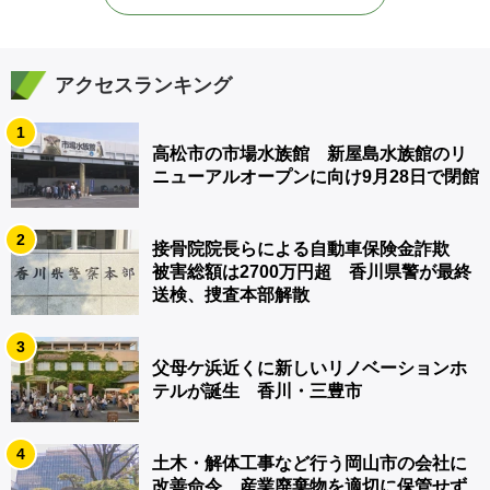
アクセスランキング
1
高松市の市場水族館 新屋島水族館のリ
ニューアルオープンに向け9月28日で閉館
2
接骨院院長らによる自動車保険金詐欺
被害総額は2700万円超 香川県警が最終
送検、捜査本部解散
3
父母ケ浜近くに新しいリノベーションホ
テルが誕生 香川・三豊市
4
土木・解体工事など行う岡山市の会社に
改善命令 産業廃棄物を適切に保管せず