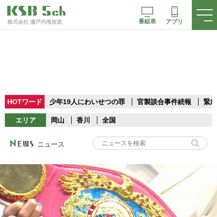
番組表
アプリ
株式会社 瀬戸内海放送
HOTワード
少年19人にわいせつの罪
官製談合事件続報
緊急
エリア
岡山
香川
全国
ニュース