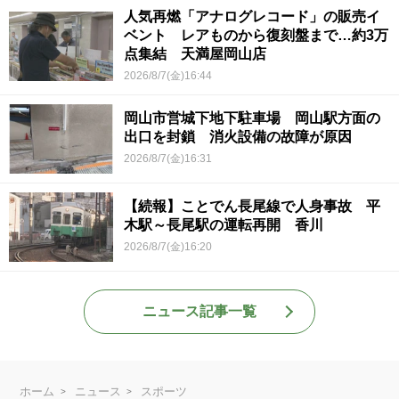
人気再燃「アナログレコード」の販売イ
ベント レアものから復刻盤まで…約3万
点集結 天満屋岡山店
2026/8/7(金)16:44
岡山市営城下地下駐車場 岡山駅方面の
出口を封鎖 消火設備の故障が原因
2026/8/7(金)16:31
【続報】ことでん長尾線で人身事故 平
木駅～長尾駅の運転再開 香川
2026/8/7(金)16:20
ニュース記事一覧
ホーム
ニュース
スポーツ