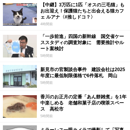
【中継】3万匹に1匹「オスの三毛猫」も
お出迎え！保護猫たちと出会える猫カフ
ェ ルアナ〈#推しドコ？〉
4時間前
「一歩前進」四国の新幹線 国交省ケー
ススタディの調査対象に 需要推計やル
ート案検討
5時間前
新見市の官製談合事件 建設会社は2025
年度に最低制限価格で6件落札 岡山
5時間前
香川のお正月の定番「あん餅雑煮」を1年
中楽しめる 老舗和菓子店の喫茶スペー
ス 高松市
5時間前
ミラーレス一眼カメラで撮影して「写真