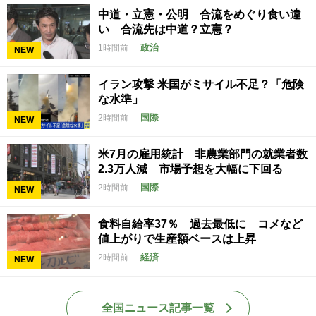
中道・立憲・公明 合流をめぐり食い違
い 合流先は中道？立憲？
政治
1時間前
NEW
イラン攻撃 米国がミサイル不足？「危険
な水準」
国際
2時間前
NEW
米7月の雇用統計 非農業部門の就業者数
2.3万人減 市場予想を大幅に下回る
国際
2時間前
NEW
食料自給率37％ 過去最低に コメなど
値上がりで生産額ベースは上昇
経済
2時間前
NEW
全国ニュース記事一覧