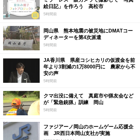
絵日記」を作ろう 高松市
5時間前
岡山県 熊本地震の被災地にDMATコー
ディネーターを第4次派遣
5時間前
JA香川県 県産コシヒカリの仮渡金を前
年より3割減の1万8000円に 農家から不
安の声
5時間前
クマ出没に備えて 真庭市や猟友会など
が「緊急銃猟」訓練 岡山
5時間前
ファジアーノ岡山のホームゲーム応援企
画 JR西日本岡山支社が実施