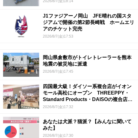
2026/8/7(金)18:14
J1ファジアーノ岡山 JFE晴れの国スタ
ジアムで開催の第2節長崎戦 ホームエリ
アのチケット完売
2026/8/7(金)17:53
岡山県倉敷市がトイレトレーラーを熊本
地震の被災地に派遣
2026/8/7(金)17:45
四国最大級！ダイソー系複合店がイオン
モール高松にオープン THREEPPY・
Standard Products・DAISOの複合店は
香川県初
2026/8/7(金)17:32
あなたは犬派？猫派？【みんなに聞いて
みた】
2026/8/7(金)17:30