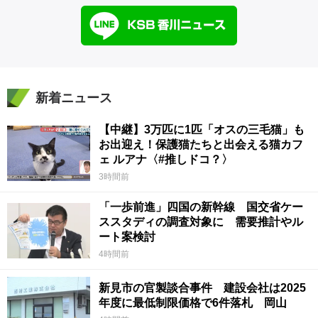
新着ニュース
【中継】3万匹に1匹「オスの三毛猫」も
お出迎え！保護猫たちと出会える猫カフ
ェ ルアナ〈#推しドコ？〉
3時間前
「一歩前進」四国の新幹線 国交省ケー
ススタディの調査対象に 需要推計やル
ート案検討
4時間前
新見市の官製談合事件 建設会社は2025
年度に最低制限価格で6件落札 岡山