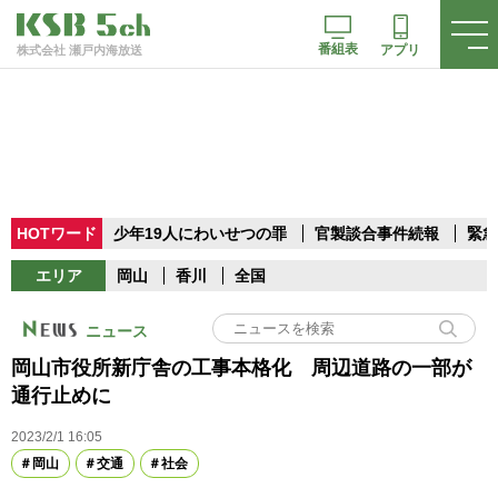
番組表
アプリ
株式会社 瀬戸内海放送
HOTワード
少年19人にわいせつの罪
官製談合事件続報
緊急
エリア
岡山
香川
全国
ニュース
岡山市役所新庁舎の工事本格化 周辺道路の一部が
通行止めに
2023/2/1 16:05
岡山
交通
社会