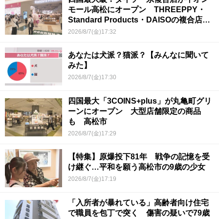
モール高松にオープン THREEPPY・
Standard Products・DAISOの複合店は
香川県初
2026/8/7(金)17:32
あなたは犬派？猫派？【みんなに聞いて
みた】
2026/8/7(金)17:30
四国最大「3COINS+plus」が丸亀町グリ
ーンにオープン 大型店舗限定の商品
も 高松市
2026/8/7(金)17:29
【特集】原爆投下81年 戦争の記憶を受
け継ぐ…平和を願う高松市の9歳の少女
2026/8/7(金)17:19
「入所者が暴れている」高齢者向け住宅
で職員を包丁で突く 傷害の疑いで79歳