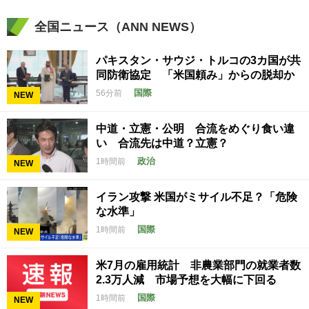
全国ニュース（ANN NEWS）
パキスタン・サウジ・トルコの3カ国が共
同防衛協定 「米国頼み」からの脱却か
国際
56分前
NEW
中道・立憲・公明 合流をめぐり食い違
い 合流先は中道？立憲？
政治
1時間前
NEW
イラン攻撃 米国がミサイル不足？「危険
な水準」
国際
1時間前
NEW
米7月の雇用統計 非農業部門の就業者数
2.3万人減 市場予想を大幅に下回る
国際
1時間前
NEW