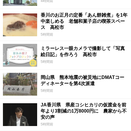
4時間前
香川のお正月の定番「あん餅雑煮」を1年
中楽しめる 老舗和菓子店の喫茶スペー
ス 高松市
5時間前
ミラーレス一眼カメラで撮影して「写真
絵日記」を作ろう 高松市
5時間前
岡山県 熊本地震の被災地にDMATコー
ディネーターを第4次派遣
5時間前
JA香川県 県産コシヒカリの仮渡金を前
年より3割減の1万8000円に 農家から不
安の声
5時間前