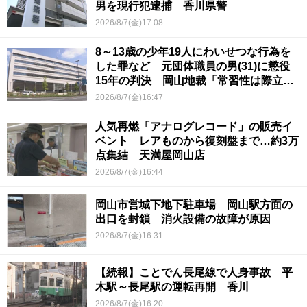
男を現行犯逮捕 香川県警
2026/8/7(金)17:08
8～13歳の少年19人にわいせつな行為を
した罪など 元団体職員の男(31)に懲役
15年の判決 岡山地裁「常習性は際立っ
ていて被害結果も非常に重い」
2026/8/7(金)16:47
人気再燃「アナログレコード」の販売イ
ベント レアものから復刻盤まで…約3万
点集結 天満屋岡山店
2026/8/7(金)16:44
岡山市営城下地下駐車場 岡山駅方面の
出口を封鎖 消火設備の故障が原因
2026/8/7(金)16:31
【続報】ことでん長尾線で人身事故 平
木駅～長尾駅の運転再開 香川
2026/8/7(金)16:20