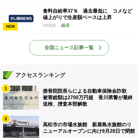
食料自給率37％ 過去最低に コメなど
値上がりで生産額ベースは上昇
経済
2時間前
NEW
全国ニュース記事一覧
アクセスランキング
1
接骨院院長らによる自動車保険金詐欺
被害総額は2700万円超 香川県警が最終
送検、捜査本部解散
2
高松市の市場水族館 新屋島水族館のリ
ニューアルオープンに向け9月28日で閉館