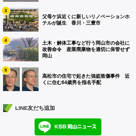
3
父母ケ浜近くに新しいリノベーションホ
テルが誕生 香川・三豊市
4
土木・解体工事など行う岡山市の会社に
改善命令 産業廃棄物を適切に保管せず
岡山
5
高松市の住宅で起きた強盗致傷事件 近
くに住む64歳男を指名手配
LINE友だち追加