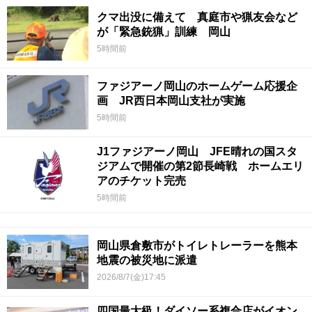
クマ出没に備えて 真庭市や猟友会など
が「緊急銃猟」訓練 岡山
5時間前
ファジアーノ岡山のホームゲーム応援企
画 JR西日本岡山支社が実施
5時間前
J1ファジアーノ岡山 JFE晴れの国スタ
ジアムで開催の第2節長崎戦 ホームエリ
アのチケット完売
5時間前
岡山県倉敷市がトイレトレーラーを熊本
地震の被災地に派遣
2026/8/7(金)17:45
四国最大級！ダイソー系複合店がイオン