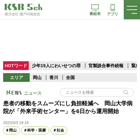
番組表
アプリ
株式会社 瀬戸内海放送
HOTワード
少年19人にわいせつの罪
官製談合事件続報
緊急
エリア
岡山
香川
全国
ニュース
患者の移動をスムーズにし負担軽減へ 岡山大学病
院が「外来手術センター」を6日から運用開始
2023/3/3 19:16
岡山
科学・医療
社会