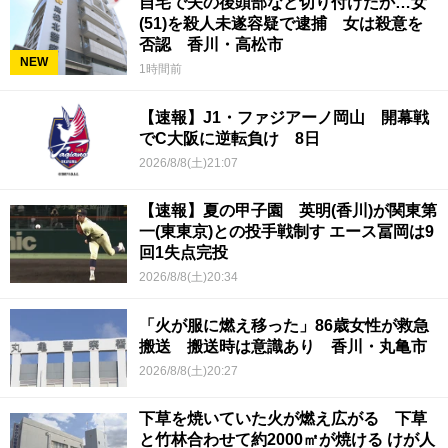
自宅で夫の後頭部など切り付けたか…女
(51)を殺人未遂容疑で逮捕 女は殺意を
否認 香川・高松市
NEW
1時間前
【速報】J1・ファジアーノ岡山 開幕戦
でC大阪に逆転負け 8日
2026/8/8(土)21:07
【速報】夏の甲子園 英明(香川)が関東第
一(東東京)との投手戦制す エース冨岡は9
回1失点完投
2026/8/8(土)20:34
「火が服に燃え移った」86歳女性が救急
搬送 搬送時は意識あり 香川・丸亀市
2026/8/8(土)20:27
下草を焼いていた火が燃え広がる 下草
と竹林合わせて約2000㎡が焼ける けが人