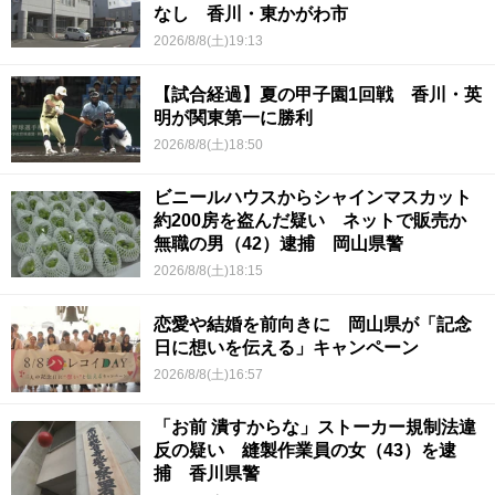
なし 香川・東かがわ市
2026/8/8(土)19:13
【試合経過】夏の甲子園1回戦 香川・英
明が関東第一に勝利
2026/8/8(土)18:50
ビニールハウスからシャインマスカット
約200房を盗んだ疑い ネットで販売か
無職の男（42）逮捕 岡山県警
2026/8/8(土)18:15
恋愛や結婚を前向きに 岡山県が「記念
日に想いを伝える」キャンペーン
2026/8/8(土)16:57
「お前 潰すからな」ストーカー規制法違
反の疑い 縫製作業員の女（43）を逮
捕 香川県警