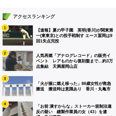
アクセスランキング
1
【速報】夏の甲子園 英明(香川)が関東第
一(東東京)との投手戦制す エース冨岡は9
回1失点完投
2
人気再燃「アナログレコード」の販売イ
ベント レアものから復刻盤まで…約3万
点集結 天満屋岡山店
3
「火が服に燃え移った」86歳女性が救急
搬送 搬送時は意識あり 香川・丸亀市
4
「お前 潰すからな」ストーカー規制法違
反の疑い 縫製作業員の女（43）を逮