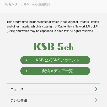
術センター」を6日から運用開始
This programme includes material which is copyright of Reuters Limited
and
other material which is copyright of Cable News Network LP, LLLP
(CNN) and
which may be captioned in each text. All rights reserved.
KSB 公式SNSアカウント
配信メディア一覧
ニュース
テレビ番組