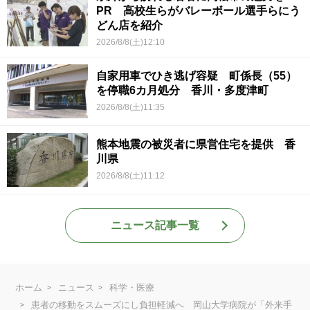
PR 高校生らがバレーボール選手らにう
どん店を紹介
2026/8/8(土)12:10
自家用車でひき逃げ容疑 町係長（55）
を停職6カ月処分 香川・多度津町
2026/8/8(土)11:35
熊本地震の被災者に県営住宅を提供 香
川県
2026/8/8(土)11:12
ニュース記事一覧
ホーム
ニュース
科学・医療
患者の移動をスムーズにし負担軽減へ 岡山大学病院が「外来手