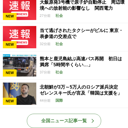
大飯原発3号機で原子炉自動停止 周辺環
境への放射能の影響なし 関西電力
社会
27分前
NEW
当て逃げされたタクシーがビルに 東京・
表参道の交差点で
社会
32分前
NEW
熊本と鹿児島結ぶ高速バス再開 初日は
満席「5時間半くらい…」
社会
37分前
NEW
北朝鮮が3万～5万人のロシア派兵決定
ゼレンスキー氏が言及「韓国は支援を」
国際
44分前
NEW
全国ニュース記事一覧