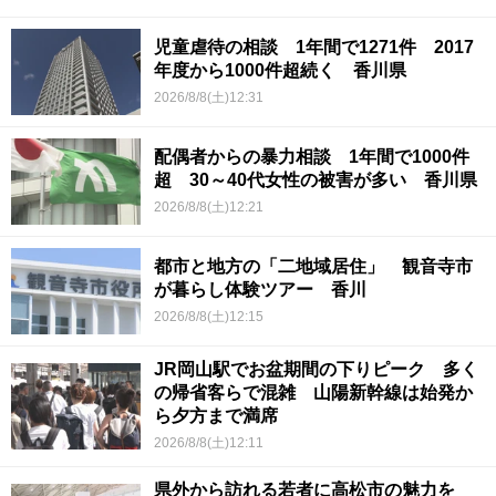
児童虐待の相談 1年間で1271件 2017
年度から1000件超続く 香川県
2026/8/8(土)12:31
配偶者からの暴力相談 1年間で1000件
超 30～40代女性の被害が多い 香川県
2026/8/8(土)12:21
都市と地方の「二地域居住」 観音寺市
が暮らし体験ツアー 香川
2026/8/8(土)12:15
JR岡山駅でお盆期間の下りピーク 多く
の帰省客らで混雑 山陽新幹線は始発か
ら夕方まで満席
2026/8/8(土)12:11
県外から訪れる若者に高松市の魅力を