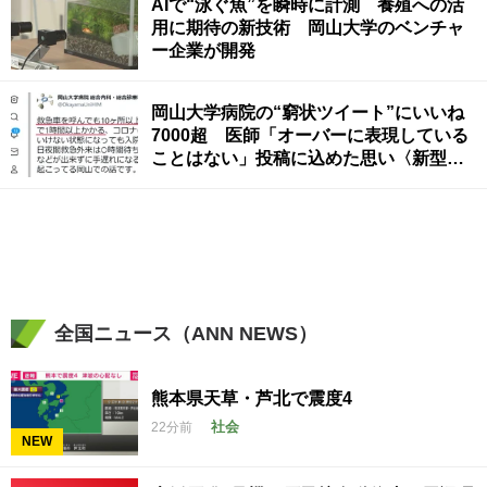
AIで“泳ぐ魚”を瞬時に計測 養殖への活
用に期待の新技術 岡山大学のベンチャ
ー企業が開発
岡山大学病院の“窮状ツイート”にいいね
7000超 医師「オーバーに表現している
ことはない」投稿に込めた思い〈新型コ
ロナ〉
全国ニュース（ANN NEWS）
熊本県天草・芦北で震度4
社会
22分前
NEW