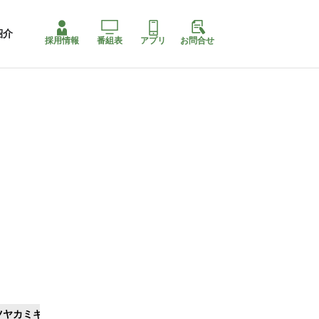
紹介
採用情報
番組表
アプリ
お問合せ
ツヤカミキリ
ももちゃり停止