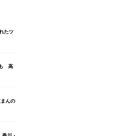
れたツ
も 高
岐まんの
 香川・