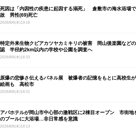
死因は「内因性の疾患に起因する溺死」 倉敷市の海水浴場で
故 男性(69)死亡
2026/8/6(木)19:16
特定外来生物クビアカツヤカミキリの被害 岡山後楽園などの
認 半径約2km以内の学校や公園を調査へ
2026/8/6(木)18:33
原爆の悲惨さ伝えるパネル展 被爆者の記憶をもとに高校生が
絵画も 高松市
2026/8/6(木)18:31
アパホテルが岡山市中心部の激戦区に2棟目オープン 市街地
のプールに大浴場…非日常感を意識
2026/8/6(木)18:13