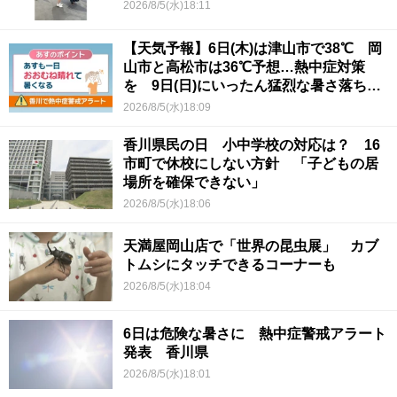
2026/8/5(水)18:11
【天気予報】6日(木)は津山市で38℃ 岡
山市と高松市は36℃予想…熱中症対策
を 9日(日)にいったん猛烈な暑さ落ち着
くか
2026/8/5(水)18:09
香川県民の日 小中学校の対応は？ 16
市町で休校にしない方針 「子どもの居
場所を確保できない」
2026/8/5(水)18:06
天満屋岡山店で「世界の昆虫展」 カブ
トムシにタッチできるコーナーも
2026/8/5(水)18:04
6日は危険な暑さに 熱中症警戒アラート
発表 香川県
2026/8/5(水)18:01