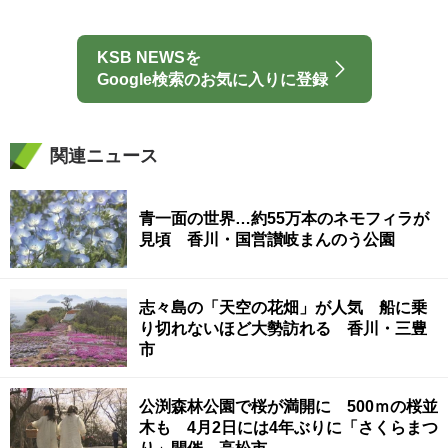
KSB NEWSを
Google検索のお気に入りに登録
関連ニュース
青一面の世界…約55万本のネモフィラが
見頃 香川・国営讃岐まんのう公園
志々島の「天空の花畑」が人気 船に乗
り切れないほど大勢訪れる 香川・三豊
市
公渕森林公園で桜が満開に 500ｍの桜並
木も 4月2日には4年ぶりに「さくらまつ