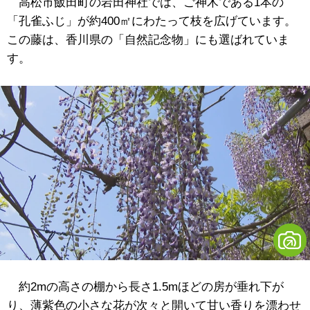
高松市飯田町の岩田神社では、ご神木である1本の
「孔雀ふじ」が約400㎡にわたって枝を広げています。
この藤は、香川県の「自然記念物」にも選ばれていま
す。
約2mの高さの棚から長さ1.5mほどの房が垂れ下が
り、薄紫色の小さな花が次々と開いて甘い香りを漂わせ