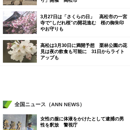
り」開催 高松市
3月27日は「さくらの日」 高松市の一宮
寺で“しだれ桜”の開花進む 桜の御朱印
やお守りも
高松は3月30日に満開予想 栗林公園の花
見は夜の飲食も可能に 31日からライト
アップも
全国ニュース（ANN NEWS）
女性の服に体液をかけたとして逮捕の男
性を釈放 警視庁