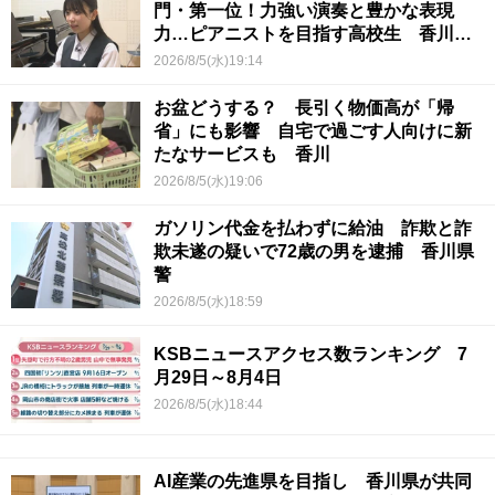
門・第一位！力強い演奏と豊かな表現
力…ピアニストを目指す高校生 香川
【青春のキセキ】
2026/8/5(水)19:14
お盆どうする？ 長引く物価高が「帰
省」にも影響 自宅で過ごす人向けに新
たなサービスも 香川
2026/8/5(水)19:06
ガソリン代金を払わずに給油 詐欺と詐
欺未遂の疑いで72歳の男を逮捕 香川県
警
2026/8/5(水)18:59
KSBニュースアクセス数ランキング 7
月29日～8月4日
2026/8/5(水)18:44
AI産業の先進県を目指し 香川県が共同