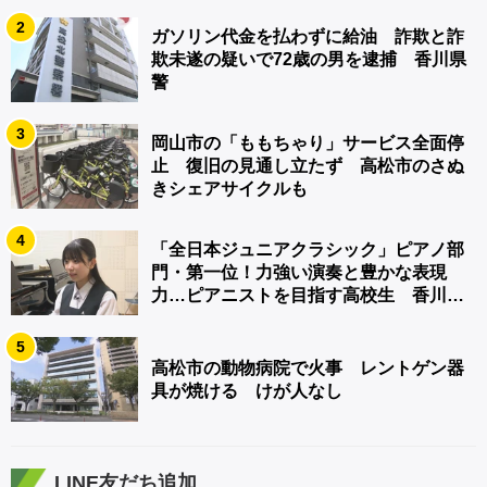
2
ガソリン代金を払わずに給油 詐欺と詐
欺未遂の疑いで72歳の男を逮捕 香川県
警
3
岡山市の「ももちゃり」サービス全面停
止 復旧の見通し立たず 高松市のさぬ
きシェアサイクルも
4
「全日本ジュニアクラシック」ピアノ部
門・第一位！力強い演奏と豊かな表現
力…ピアニストを目指す高校生 香川
【青春のキセキ】
5
高松市の動物病院で火事 レントゲン器
具が焼ける けが人なし
LINE友だち追加