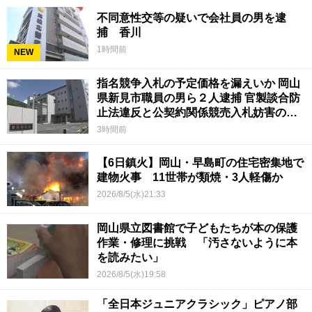
不同意性交等の疑いで会社員の男を逮
捕 香川
1時間前
NEW
指名競争入札の予定価格を漏えいか 岡山
県新見市職員の男ら２人逮捕 官製談合防
止法違反と公契約関係競売入札妨害の疑
い
3時間前
【6日鎮火】岡山・早島町の住宅密集地で
建物火事 11世帯が類焼・3人軽傷か
2026/8/5(水)21:33
岡山県立図書館で子どもたちが本の保護
作業・修理に挑戦 「汚さないように本
を読みたい」
2026/8/5(水)19:58
「全日本ジュニアクラシック」ピアノ部