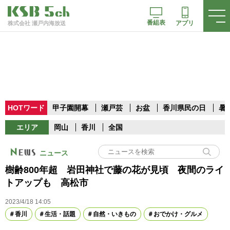
番組表
アプリ
株式会社 瀬戸内海放送
HOTワード
甲子園開幕
瀬戸芸
お盆
香川県民の日
暑
エリア
岡山
香川
全国
ニュース
樹齢800年超 岩田神社で藤の花が見頃 夜間のライ
トアップも 高松市
2023/4/18 14:05
香川
生活・話題
自然・いきもの
おでかけ・グルメ