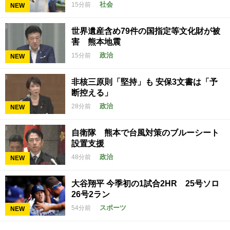
社会
15分前
NEW
世界遺産含め79件の国指定等文化財が被
害 熊本地震
政治
15分前
NEW
非核三原則「堅持」も 安保3文書は「予
断控える」
政治
28分前
NEW
自衛隊 熊本で台風対策のブルーシート
設置支援
政治
48分前
NEW
大谷翔平 今季初の1試合2HR 25号ソロ
26号2ラン
スポーツ
54分前
NEW