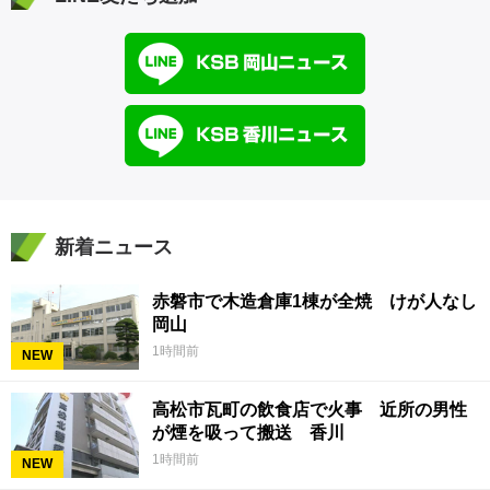
新着ニュース
赤磐市で木造倉庫1棟が全焼 けが人なし
岡山
1時間前
NEW
高松市瓦町の飲食店で火事 近所の男性
が煙を吸って搬送 香川
1時間前
NEW