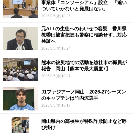
事業体「コンソーシアム」設立 「追い
ついていかないと発展はない」
2026/8/5(水)18:25
元ALTの生徒へのわいせつ容疑 香川県
教委は被害把握も警察に相談せず…対応
検証へ
2026/8/5(水)18:24
熊本の被災地での活動を総社市の職員が
報告 岡山【熊本で最大震度7】
2026/8/5(水)18:21
J1ファジアーノ岡山 2026-27シーズン
のキャプテンは竹内涼選手
2026/8/5(水)18:17
岡山県内の高校生が特殊詐欺防止など呼
び掛け