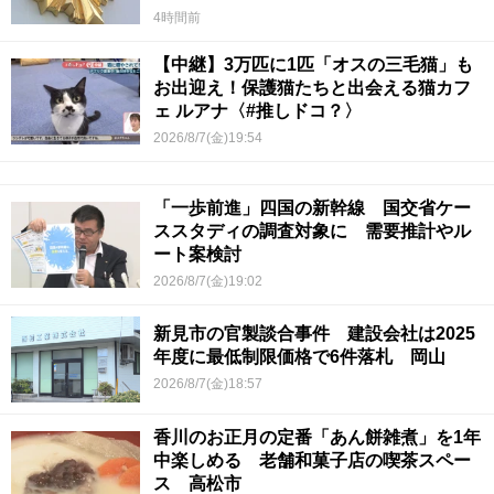
4時間前
【中継】3万匹に1匹「オスの三毛猫」も
お出迎え！保護猫たちと出会える猫カフ
ェ ルアナ〈#推しドコ？〉
2026/8/7(金)19:54
「一歩前進」四国の新幹線 国交省ケー
ススタディの調査対象に 需要推計やル
ート案検討
2026/8/7(金)19:02
新見市の官製談合事件 建設会社は2025
年度に最低制限価格で6件落札 岡山
2026/8/7(金)18:57
香川のお正月の定番「あん餅雑煮」を1年
中楽しめる 老舗和菓子店の喫茶スペー
ス 高松市