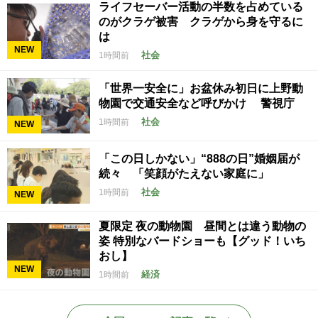
ライフセーバー活動の半数を占めている
のがクラゲ被害 クラゲから身を守るに
は
NEW
社会
1時間前
「世界一安全に」お盆休み初日に上野動
物園で交通安全など呼びかけ 警視庁
社会
1時間前
NEW
「この日しかない」“888の日”婚姻届が
続々 「笑顔がたえない家庭に」
社会
1時間前
NEW
夏限定 夜の動物園 昼間とは違う動物の
姿 特別なバードショーも【グッド！いち
おし】
NEW
経済
1時間前