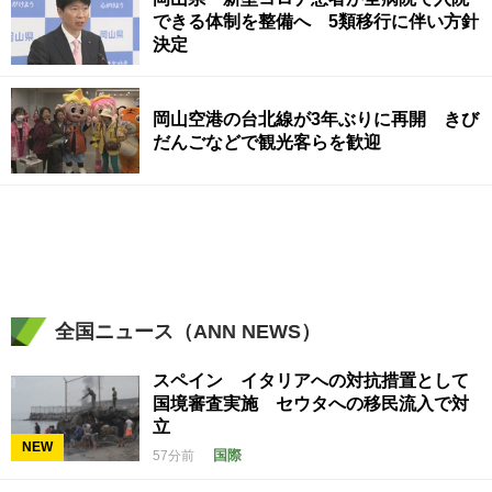
できる体制を整備へ 5類移行に伴い方針
決定
岡山空港の台北線が3年ぶりに再開 きび
だんごなどで観光客らを歓迎
全国ニュース（ANN NEWS）
スペイン イタリアへの対抗措置として
国境審査実施 セウタへの移民流入で対
立
NEW
国際
57分前