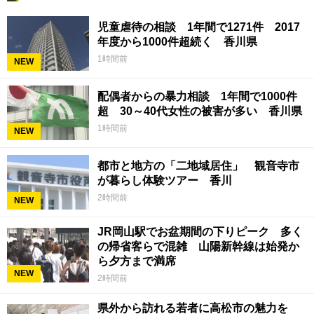
児童虐待の相談 1年間で1271件 2017
年度から1000件超続く 香川県
1時間前
NEW
配偶者からの暴力相談 1年間で1000件
超 30～40代女性の被害が多い 香川県
1時間前
NEW
都市と地方の「二地域居住」 観音寺市
が暮らし体験ツアー 香川
2時間前
NEW
JR岡山駅でお盆期間の下りピーク 多く
の帰省客らで混雑 山陽新幹線は始発か
ら夕方まで満席
NEW
2時間前
県外から訪れる若者に高松市の魅力を