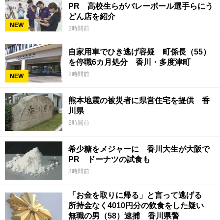
PR 高校生らがバレーボール選手らにう
どん店を紹介
NEW
2時間前
自家用車でひき逃げ容疑 町係長（55）
を停職6カ月処分 香川・多度津町
2時間前
NEW
熊本地震の被災者に県営住宅を提供 香
川県
3時間前
希少糖をメジャーに 香川大生が大阪で
PR ドーナツの試食も
3時間前
「お金を取りに帰る」と言って逃げる
所持金なく4010円分の飲食をした疑い
無職の男（58）逮捕 香川県警