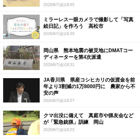
2026/8/7(金)18:45
ミラーレス一眼カメラで撮影して「写真
絵日記」を作ろう 高松市
2026/8/7(金)18:39
岡山県 熊本地震の被災地にDMATコー
ディネーターを第4次派遣
2026/8/7(金)18:31
JA香川県 県産コシヒカリの仮渡金を前
年より3割減の1万8000円に 農家から不
安の声
2026/8/7(金)18:27
クマ出没に備えて 真庭市や猟友会など
が「緊急銃猟」訓練 岡山
2026/8/7(金)18:23