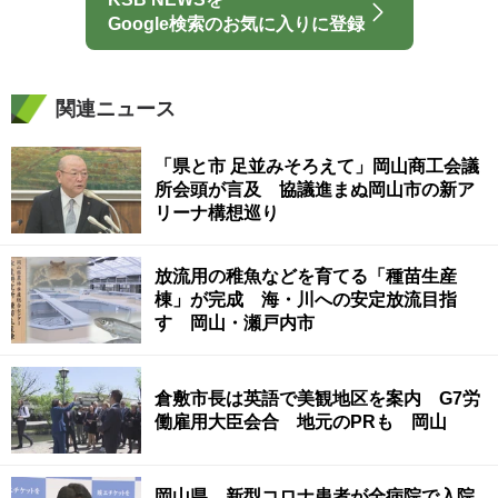
Google検索のお気に入りに登録
関連ニュース
「県と市 足並みそろえて」岡山商工会議
所会頭が言及 協議進まぬ岡山市の新ア
リーナ構想巡り
放流用の稚魚などを育てる「種苗生産
棟」が完成 海・川への安定放流目指
す 岡山・瀬戸内市
倉敷市長は英語で美観地区を案内 G7労
働雇用大臣会合 地元のPRも 岡山
岡山県 新型コロナ患者が全病院で入院