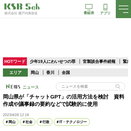
番組表
アプリ
株式会社 瀬戸内海放送
HOTワード
少年19人にわいせつの罪
官製談合事件続報
緊急
エリア
岡山
香川
全国
ニュース
岡山県が「チャットGPT」の活用方法を検討 資料
作成や議事録の要約などで試験的に使用
2023/4/26 12:18
岡山
社会
行政
IT・テクノロジー