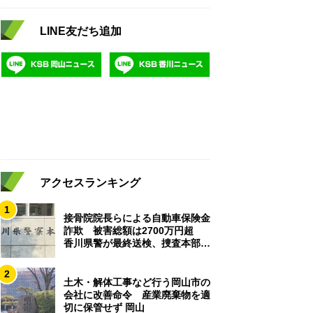
LINE友だち追加
アクセスランキング
1
接骨院院長らによる自動車保険金
詐欺 被害総額は2700万円超
香川県警が最終送検、捜査本部解
散
2
土木・解体工事など行う岡山市の
会社に改善命令 産業廃棄物を適
切に保管せず 岡山