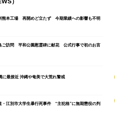
EWS）
州熊本工場 再開めど立たず 今期業績への影響も不明
島ご訪問 平和公園慰霊碑に献花 公式行事で初のお言
縄に最接近 沖縄や奄美で大荒れ警戒
道・江別市大学生暴行死事件 “主犯格”に無期懲役の判