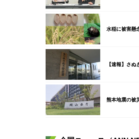
水稲に被害懸
【速報】さぬ
熊本地震の被