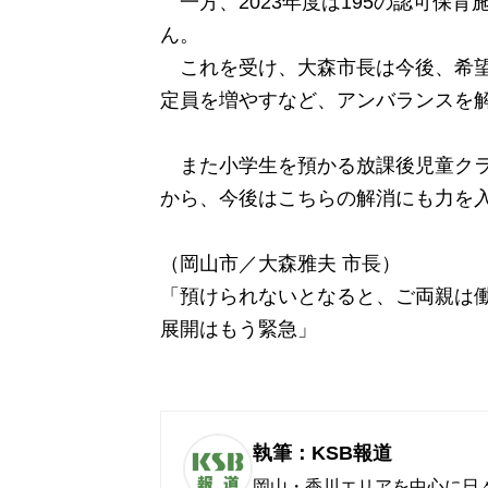
一方、2023年度は195の認可保育
ん。
これを受け、大森市長は今後、希望
定員を増やすなど、アンバランスを
また小学生を預かる放課後児童クラブ
から、今後はこちらの解消にも力を
（岡山市／大森雅夫 市長）
「預けられないとなると、ご両親は
展開はもう緊急」
執筆：KSB報道
岡山・香川エリアを中心に日