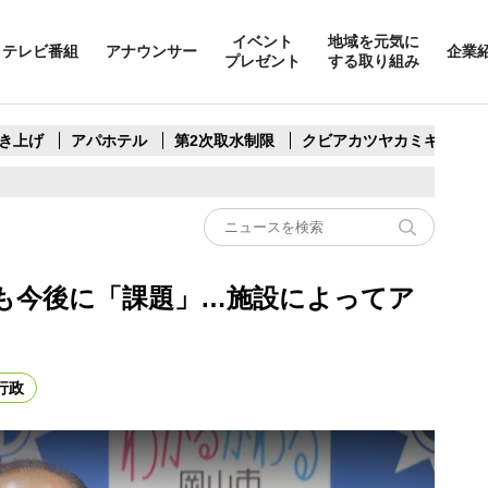
イベント
地域を元気に
テレビ番組
アナウンサー
企業
プレゼント
する取り組み
き上げ
アパホテル
第2次取水制限
クビアカツヤカミキリ
も今後に「課題」…施設によってア
行政