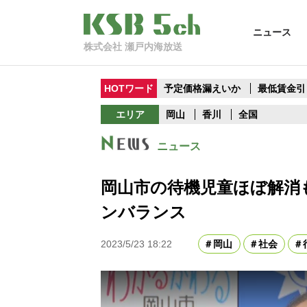
ニュース
株式会社 瀬戸内海放送
HOTワード
予定価格漏えいか
最低賃金引
エリア
岡山
香川
全国
ニュース
岡山市の待機児童ほぼ解消
ンバランス
2023/5/23 18:22
岡山
社会