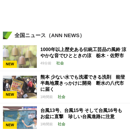
全国ニュース（ANN NEWS）
1000年以上歴史ある伝統工芸品の風鈴 涼
やかな音でひとときの涼 栃木・佐野市
社会
49分前
NEW
熊本 少ない水でも洗濯できる洗剤 能登
半島地震きっかけに開発 断水の八代市
に届く
NEW
社会
1時間前
台風13号、台風15号 そして台風16号も
お盆に直撃 珍しい台風進路に注意
社会
1時間前
NEW