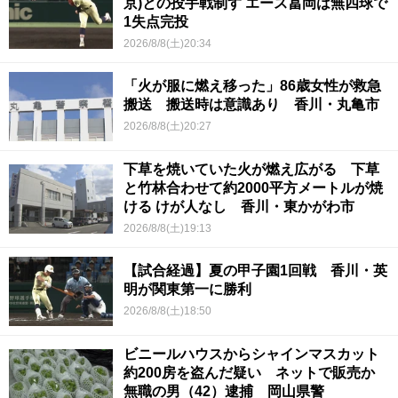
京)との投手戦制す エース冨岡は無四球で
1失点完投
2026/8/8(土)20:34
「火が服に燃え移った」86歳女性が救急
搬送 搬送時は意識あり 香川・丸亀市
2026/8/8(土)20:27
下草を焼いていた火が燃え広がる 下草
と竹林合わせて約2000平方メートルが焼
ける けが人なし 香川・東かがわ市
2026/8/8(土)19:13
【試合経過】夏の甲子園1回戦 香川・英
明が関東第一に勝利
2026/8/8(土)18:50
ビニールハウスからシャインマスカット
約200房を盗んだ疑い ネットで販売か
無職の男（42）逮捕 岡山県警