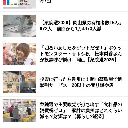
みた】
【衆院選2026】岡山県の有権者数152万
972人 前回から1万4973人減
「明るいあしたをゲットだぜ！」ポケッ
トモンスター・サトシ役 松本梨香さん
が投票呼び掛け 岡山【衆院選2026】
投票に行ったら割引に！岡山髙島屋で選
挙割サービス 20以上の売り場や店
衆院選で主要政党が打ち出す「食料品の
消費税ゼロ」 家計の負担はどれくらい
減る？財源は？【暮らし×経済】