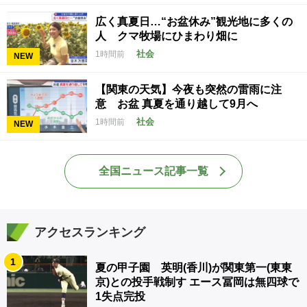
広く真夏日…“お盆休み”観光地に多くの
人 クマ牧場にひまわり畑に
社会
1時間前
NEW
【関東の天気】今夜も突然の雷雨に注
意 お盆 真夏を通り越して9月へ
社会
1時間前
NEW
全国ニュース記事一覧
アクセスランキング
1
夏の甲子園 英明(香川)が関東第一(東東
京)との投手戦制す エース冨岡は無四球で
1失点完投