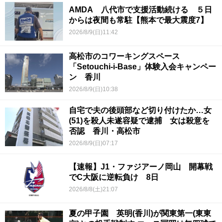
AMDA 八代市で支援活動続ける ５日
からは夜間も常駐【熊本で最大震度7】
2026/8/9(日)11:42
高松市のコワーキングスペース
「Setouchi-i-Base」体験入会キャンペー
ン 香川
2026/8/9(日)10:38
自宅で夫の後頭部など切り付けたか…女
(51)を殺人未遂容疑で逮捕 女は殺意を
否認 香川・高松市
2026/8/9(日)07:17
【速報】J1・ファジアーノ岡山 開幕戦
でC大阪に逆転負け 8日
2026/8/8(土)21:07
夏の甲子園 英明(香川)が関東第一(東東