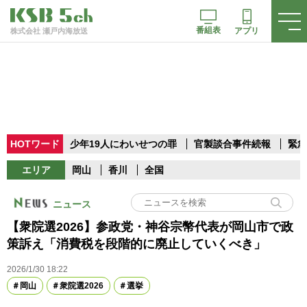
番組表
アプリ
株式会社 瀬戸内海放送
HOTワード
少年19人にわいせつの罪
官製談合事件続報
緊急
エリア
岡山
香川
全国
ニュース
【衆院選2026】参政党・神谷宗幣代表が岡山市で政
策訴え「消費税を段階的に廃止していくべき」
2026/1/30 18:22
岡山
衆院選2026
選挙