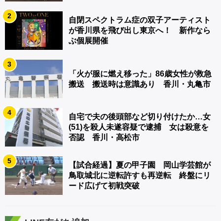
2
自閉スペクトラム症の双子アーティスト
が香川県を飛び出し東京へ！ 新作なら
ぶ個展開催
3
「火が服に燃え移った」86歳女性が救急
搬送 搬送時は意識あり 香川・丸亀市
4
自宅で夫の後頭部など切り付けたか…女
(51)を殺人未遂容疑で逮捕 女は殺意を
否認 香川・高松市
5
【試合経過】夏の甲子園 岡山学芸館が
鳥取城北に逆転許すも再逆転 終盤にリ
ード広げて初戦突破