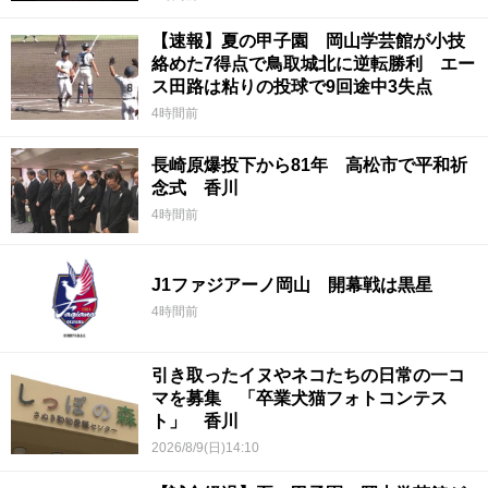
【速報】夏の甲子園 岡山学芸館が小技
絡めた7得点で鳥取城北に逆転勝利 エー
ス田路は粘りの投球で9回途中3失点
4時間前
長崎原爆投下から81年 高松市で平和祈
念式 香川
4時間前
J1ファジアーノ岡山 開幕戦は黒星
4時間前
引き取ったイヌやネコたちの日常の一コ
マを募集 「卒業犬猫フォトコンテス
ト」 香川
2026/8/9(日)14:10