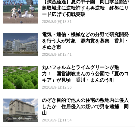
【試合経過】夏の甲子園 岡山学芸館が
鳥取城北に逆転許すも再逆転 終盤にリ
ード広げて初戦突破
2026/8/9(日)13:31
電気・通信・機械などの分野で研究開発
を行う人が対象 源内賞を募集 香川・
さぬき市
2026/8/9(日)12:41
丸いフォルムとライムグリーンが魅
力！ 国営讃岐まんのう公園で「夏のコ
キア」が見頃 香川・まんのう町
2026/8/9(日)12:36
のぞき目的で他人の住宅の敷地内に侵入
したか 住居侵入の疑いで男を逮捕 岡
山
2026/8/9(日)11:54