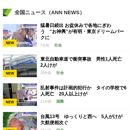
全国ニュース（ANN NEWS）
猛暑日続出 お盆休みで各地にぎわ
う “お神輿”が有明・東京ドリームパー
クに
NEW
社会
7分前
東北自動車道で衝突事故 男性1人死亡
2人けが
社会
20分前
NEW
乱射事件は計画的犯行か タイの学校で6
人死亡 20人以上けが
国際
21分前
NEW
台風13号 ゆっくりと西へ 5人がけが
欠航便相次ぐ