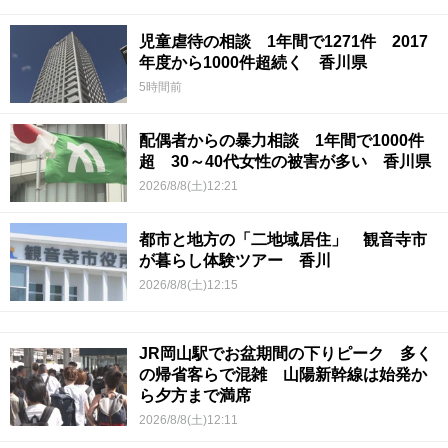
児童虐待の相談 1年間で1271件 2017
年度から1000件超続く 香川県
5時間前
配偶者からの暴力相談 1年間で1000件
超 30～40代女性の被害が多い 香川県
2026/8/8(土)12:21
都市と地方の「二地域居住」 観音寺市
が暮らし体験ツアー 香川
2026/8/8(土)12:15
JR岡山駅でお盆期間の下りピーク 多く
の帰省客らで混雑 山陽新幹線は始発か
ら夕方まで満席
2026/8/8(土)12:11