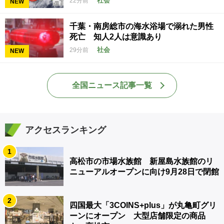
社会
22分前
NEW
千葉・南房総市の海水浴場で溺れた男性
死亡 知人2人は意識あり
社会
29分前
NEW
全国ニュース記事一覧
アクセスランキング
1
高松市の市場水族館 新屋島水族館のリ
ニューアルオープンに向け9月28日で閉館
2
四国最大「3COINS+plus」が丸亀町グリ
ーンにオープン 大型店舗限定の商品