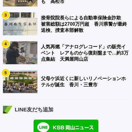
も 高松市
3
接骨院院長らによる自動車保険金詐欺
被害総額は2700万円超 香川県警が最終
送検、捜査本部解散
4
人気再燃「アナログレコード」の販売イ
ベント レアものから復刻盤まで…約3万
点集結 天満屋岡山店
5
父母ケ浜近くに新しいリノベーションホ
テルが誕生 香川・三豊市
LINE友だち追加