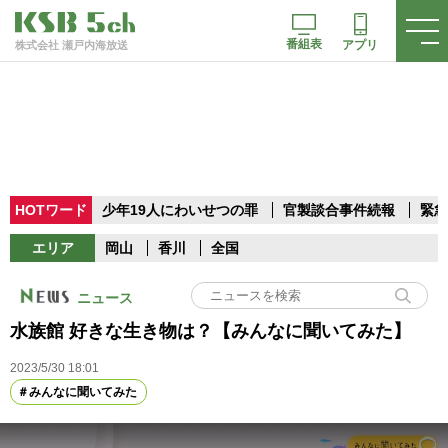
番組表
アプリ
株式会社 瀬戸内海放送
HOTワード
少年19人にわいせつの罪
官製談合事件続報
緊急
エリア
岡山
香川
全国
ニュース
水族館 好きな生き物は？【みんなに聞いてみた】
2023/5/30 18:01
みんなに聞いてみた