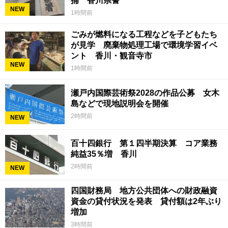
捕 香川県警
NEW
1時間前
ごみが燃料になる工程などを子どもたち
が見学 廃棄物処理工場で環境学習イベ
ント 香川・観音寺市
NEW
1時間前
瀬戸内国際芸術祭2028の作品公募 女木
島などで現地説明会を開催
2時間前
NEW
百十四銀行 第１四半期決算 コア業務
純益35％増 香川
2時間前
NEW
四国財務局 地方公共団体への財政融資
資金の貸付状況を発表 貸付額は2年ぶり
増加
3時間前