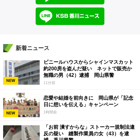
新着ニュース
ビニールハウスからシャインマスカット
約200房を盗んだ疑い ネットで販売か
無職の男（42）逮捕 岡山県警
NEW
11分前
恋愛や結婚を前向きに 岡山県が「記念
日に想いを伝える」キャンペーン
1時間前
NEW
「お前 潰すからな」ストーカー規制法違
反の疑い 縫製作業員の女（43）を逮