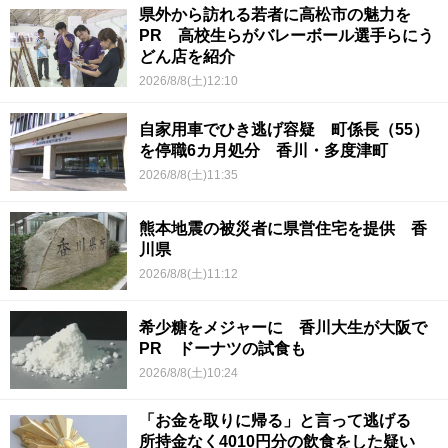
県外から訪れる若者に高松市の魅力を
PR 高校生らがバレーボール選手らにう
どん店を紹介
2026/8/8(土)12:10
自家用車でひき逃げ容疑 町係長（55）
を停職6カ月処分 香川・多度津町
2026/8/8(土)11:35
熊本地震の被災者に県営住宅を提供 香
川県
2026/8/8(土)11:12
希少糖をメジャーに 香川大生が大阪で
PR ドーナツの試食も
2026/8/8(土)10:24
「お金を取りに帰る」と言って逃げる
所持金なく4010円分の飲食をした疑い