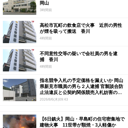
岡山
3時間前
高松市瓦町の飲食店で火事 近所の男性
が煙を吸って搬送 香川
4時間前
不同意性交等の疑いで会社員の男を逮
捕 香川
4時間前
指名競争入札の予定価格を漏えいか 岡山
県新見市職員の男ら２人逮捕 官製談合防
止法違反と公契約関係競売入札妨害の疑
い
2026/8/6(木)09:43
【6日鎮火】岡山・早島町の住宅密集地で
建物火事 11世帯が類焼・3人軽傷か