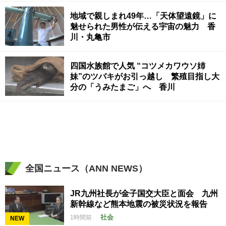
地域で親しまれ49年…「天体望遠鏡」に
魅せられた男性が伝える宇宙の魅力 香
川・丸亀市
四国水族館で人気 “コツメカワウソ姉
妹”のツバキがお引っ越し 繁殖目指し大
分の「うみたまご」へ 香川
全国ニュース（ANN NEWS）
JR九州社長が金子国交大臣と面会 九州
新幹線など熊本地震の被災状況を報告
社会
1時間前
NEW