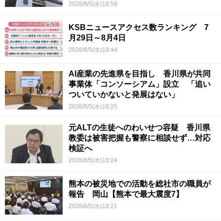
2026/8/5(水)18:59
KSBニュースアクセス数ランキング 7
月29日～8月4日
2026/8/5(水)18:44
AI産業の先進県を目指し 香川県が共同
事業体「コンソーシアム」設立 「追い
ついていかないと発展はない」
2026/8/5(水)18:25
元ALTの生徒へのわいせつ容疑 香川県
教委は被害把握も警察に相談せず…対応
検証へ
2026/8/5(水)18:24
熊本の被災地での活動を総社市の職員が
報告 岡山【熊本で最大震度7】
2026/8/5(水)18:21