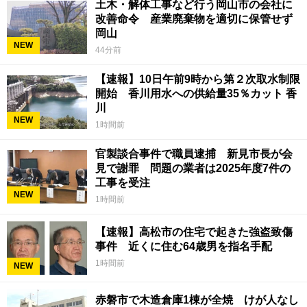
土木・解体工事など行う岡山市の会社に
改善命令 産業廃棄物を適切に保管せず
岡山
NEW
44分前
【速報】10日午前9時から第２次取水制限
開始 香川用水への供給量35％カット 香
川
NEW
1時間前
官製談合事件で職員逮捕 新見市長が会
見で謝罪 問題の業者は2025年度7件の
工事を受注
NEW
1時間前
【速報】高松市の住宅で起きた強盗致傷
事件 近くに住む64歳男を指名手配
1時間前
NEW
赤磐市で木造倉庫1棟が全焼 けが人なし