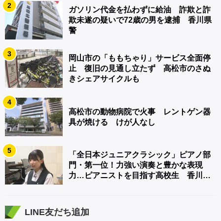
2
ガソリン代金を払わずに給油 詐欺と詐
欺未遂の疑いで72歳の男を逮捕 香川県
警
3
岡山市の「ももちゃり」サービス全面停
止 復旧の見通し立たず 高松市のさぬ
きシェアサイクルも
4
高松市の動物病院で火事 レントゲン器
具が焼ける けが人なし
5
「全日本ジュニアクラシック」ピアノ部
門・第一位！力強い演奏と豊かな表現
力…ピアニストを目指す高校生 香川
【青春のキセキ】
LINE友だち追加