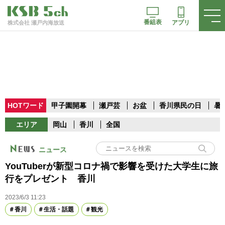
番組表
アプリ
株式会社 瀬戸内海放送
HOTワード
甲子園開幕
瀬戸芸
お盆
香川県民の日
暑
エリア
岡山
香川
全国
ニュース
YouTuberが新型コロナ禍で影響を受けた大学生に旅
行をプレゼント 香川
2023/6/3 11:23
香川
生活・話題
観光