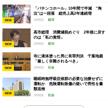
「パチンコホール」10年間で半減 “淘
汰”は一段落 総売上高2年連続増
経済
1時間前
NEW
高市総理 消費減税めぐり 2年後に戻す
のは「私の覚悟」
政治
1時間前
NEW
寺に液体塗った男に有罪判決 千葉地裁
「厳しく非難されるべき」
社会
1時間前
NEW
睡眠時無呼吸症候群の必要な治療せずに
運転か 危険運転致傷の疑いで男性を書
類送検
NEW
社会
2時間前