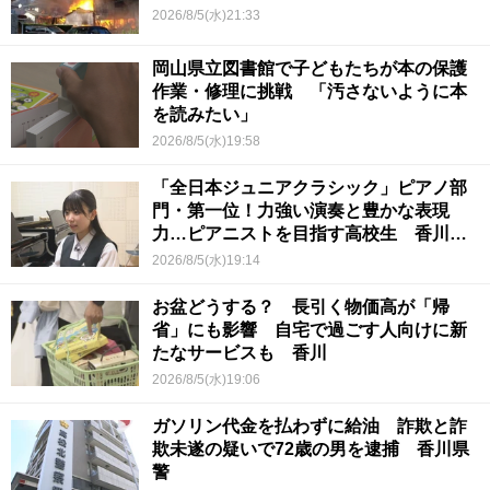
2026/8/5(水)21:33
岡山県立図書館で子どもたちが本の保護
作業・修理に挑戦 「汚さないように本
を読みたい」
2026/8/5(水)19:58
「全日本ジュニアクラシック」ピアノ部
門・第一位！力強い演奏と豊かな表現
力…ピアニストを目指す高校生 香川
【青春のキセキ】
2026/8/5(水)19:14
お盆どうする？ 長引く物価高が「帰
省」にも影響 自宅で過ごす人向けに新
たなサービスも 香川
2026/8/5(水)19:06
ガソリン代金を払わずに給油 詐欺と詐
欺未遂の疑いで72歳の男を逮捕 香川県
警