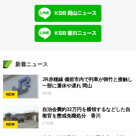
新着ニュース
JR赤穂線 備前市内で列車が倒竹と接触し
一部に運休や遅れ 岡山
5分前
NEW
自治会費約32万円を横領するなどした自
衛官を懲戒免職処分 香川
27分前
NEW