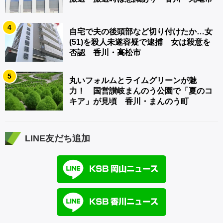
4
自宅で夫の後頭部など切り付けたか…女
(51)を殺人未遂容疑で逮捕 女は殺意を
否認 香川・高松市
5
丸いフォルムとライムグリーンが魅
力！ 国営讃岐まんのう公園で「夏のコ
キア」が見頃 香川・まんのう町
LINE友だち追加