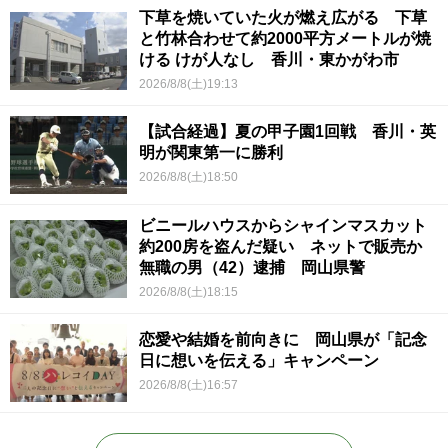
下草を焼いていた火が燃え広がる 下草
と竹林合わせて約2000平方メートルが焼
ける けが人なし 香川・東かがわ市
2026/8/8(土)19:13
【試合経過】夏の甲子園1回戦 香川・英
明が関東第一に勝利
2026/8/8(土)18:50
ビニールハウスからシャインマスカット
約200房を盗んだ疑い ネットで販売か
無職の男（42）逮捕 岡山県警
2026/8/8(土)18:15
恋愛や結婚を前向きに 岡山県が「記念
日に想いを伝える」キャンペーン
2026/8/8(土)16:57