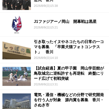
2026/8/9(日)15:38
J1ファジアーノ岡山 開幕戦は黒星
2026/8/9(日)15:21
引き取ったイヌやネコたちの日常の一コ
マを募集 「卒業犬猫フォトコンテス
ト」 香川
2026/8/9(日)14:10
【試合経過】夏の甲子園 岡山学芸館が
鳥取城北に逆転許すも再逆転 終盤にリ
ード広げて初戦突破
2026/8/9(日)13:31
電気・通信・機械などの分野で研究開発
を行う人が対象 源内賞を募集 香川・
さぬき市