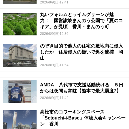
2026/8/9(日)12:41
丸いフォルムとライムグリーンが魅
力！ 国営讃岐まんのう公園で「夏のコ
キア」が見頃 香川・まんのう町
2026/8/9(日)12:36
のぞき目的で他人の住宅の敷地内に侵入
したか 住居侵入の疑いで男を逮捕 岡
山
2026/8/9(日)11:54
AMDA 八代市で支援活動続ける ５日
からは夜間も常駐【熊本で最大震度7】
2026/8/9(日)11:42
高松市のコワーキングスペース
「Setouchi-i-Base」体験入会キャンペー
ン 香川