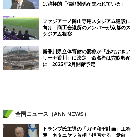
は消極的「信頼関係が失われている」
ファジアーノ岡山専用スタジアム建設に
向け 商工会議所のメンバーが京都のス
タジアム視察
新香川県立体育館の愛称が「あなぶきア
リーナ香川」に決定 命名権は穴吹興産
に 2025年3月開館予定
全国ニュース（ANN NEWS）
トランプ氏主導の「ガザ和平計画」工程
表 ネタニヤフ首相「拒否する」意向