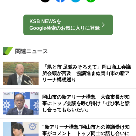
KSB NEWSを
Google検索のお気に入りに登録
関連ニュース
「県と市 足並みそろえて」岡山商工会議
所会頭が言及 協議進まぬ岡山市の新ア
リーナ構想巡り
岡山市の新アリーナ構想 大森市長が知
事にトップ会談を呼び掛け「ぜひ私と話
し合ってもらいたい」
“新アリーナ構想”岡山市との協議受け知
事がコメント トップ同士の話し合いに