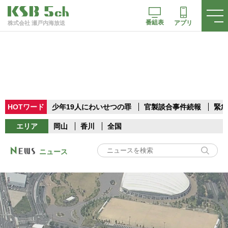
番組表
アプリ
株式会社 瀬戸内海放送
HOTワード
少年19人にわいせつの罪
官製談合事件続報
緊急
エリア
岡山
香川
全国
ニュース