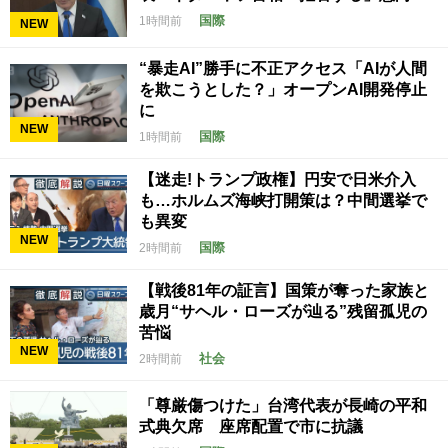
国際
1時間前
NEW
“暴走AI”勝手に不正アクセス「AIが人間
を欺こうとした？」オープンAI開発停止
に
NEW
国際
1時間前
【迷走!トランプ政権】円安で日米介入
も…ホルムズ海峡打開策は？中間選挙で
も異変
NEW
国際
2時間前
【戦後81年の証言】国策が奪った家族と
歳月“サヘル・ローズが辿る”残留孤児の
苦悩
NEW
社会
2時間前
「尊厳傷つけた」台湾代表が長崎の平和
式典欠席 座席配置で市に抗議