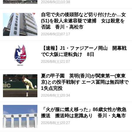
2026/8/9(日)10:38
自宅で夫の後頭部など切り付けたか…女
(51)を殺人未遂容疑で逮捕 女は殺意を
否認 香川・高松市
2026/8/9(日)07:17
【速報】J1・ファジアーノ岡山 開幕戦
でC大阪に逆転負け 8日
2026/8/8(土)21:07
夏の甲子園 英明(香川)が関東第一(東東
京)との投手戦制す エース冨岡は無四球で
1失点完投
2026/8/8(土)20:34
「火が服に燃え移った」86歳女性が救急
搬送 搬送時は意識あり 香川・丸亀市
2026/8/8(土)20:27