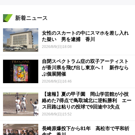
新着ニュース
女性のスカートの中にスマホを差し入れ
た疑い 男を逮捕 香川
2026/8/9(日)18:08
自閉スペクトラム症の双子アーティスト
が香川県を飛び出し東京へ！ 新作なら
ぶ個展開催
2026/8/9(日)16:46
【速報】夏の甲子園 岡山学芸館が小技
絡めた7得点で鳥取城北に逆転勝利 エー
ス田路は粘りの投球で9回途中3失点
2026/8/9(日)15:52
長崎原爆投下から81年 高松市で平和祈
念式 香川