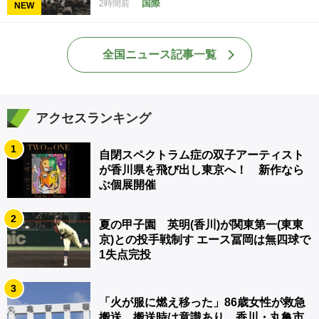
国際
2時間前
NEW
全国ニュース記事一覧
アクセスランキング
1
自閉スペクトラム症の双子アーティスト
が香川県を飛び出し東京へ！ 新作なら
ぶ個展開催
2
夏の甲子園 英明(香川)が関東第一(東東
京)との投手戦制す エース冨岡は無四球で
1失点完投
3
「火が服に燃え移った」86歳女性が救急
搬送 搬送時は意識あり 香川・丸亀市