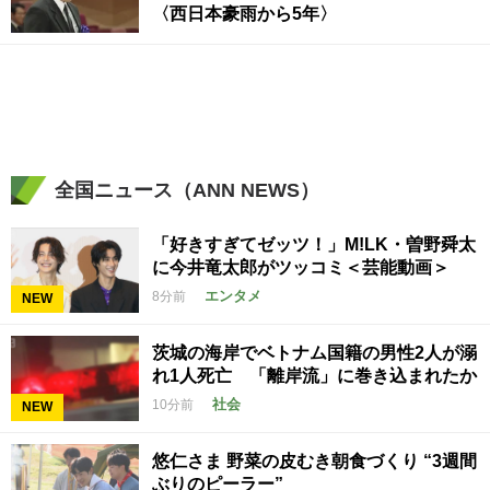
〈西日本豪雨から5年〉
全国ニュース（ANN NEWS）
「好きすぎてゼッツ！」M!LK・曽野舜太
に今井竜太郎がツッコミ＜芸能動画＞
エンタメ
8分前
NEW
茨城の海岸でベトナム国籍の男性2人が溺
れ1人死亡 「離岸流」に巻き込まれたか
社会
10分前
NEW
悠仁さま 野菜の皮むき朝食づくり “3週間
ぶりのピーラー”