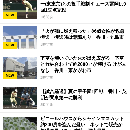
一(東東京)との投手戦制す エース冨岡は9
回1失点完投
NEW
1時間前
「火が服に燃え移った」86歳女性が救急
搬送 搬送時は意識あり 香川・丸亀市
1時間前
NEW
下草を焼いていた火が燃え広がる 下草
と竹林合わせて約2000㎡が焼ける けが人
なし 香川・東かがわ市
NEW
2時間前
【試合経過】夏の甲子園1回戦 香川・英
明が関東第一に勝利
3時間前
ビニールハウスからシャインマスカット
約200房を盗んだ疑い ネットで販売か