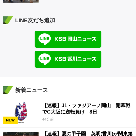
LINE友だち追加
新着ニュース
【速報】J1・ファジアーノ岡山 開幕戦
でC大阪に逆転負け 8日
44分前
NEW
【速報】夏の甲子園 英明(香川)が関東第