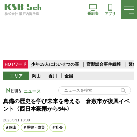
番組表
アプリ
株式会社 瀬戸内海放送
HOTワード
少年19人にわいせつの罪
官製談合事件続報
緊急
エリア
岡山
香川
全国
ニュース
真備の歴史を学び未来を考える 倉敷市が復興イベ
ント〈西日本豪雨から5年〉
2023/8/11 18:00
岡山
災害・防災
社会