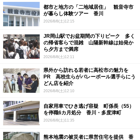
都市と地方の「二地域居住」 観音寺市
が暮らし体験ツアー 香川
2026/8/8(土)12:15
JR岡山駅でお盆期間の下りピーク 多く
の帰省客らで混雑 山陽新幹線は始発か
ら夕方まで満席
2026/8/8(土)12:11
県外から訪れる若者に高松市の魅力を
PR 高校生らがバレーボール選手らにう
どん店を紹介
2026/8/8(土)12:10
自家用車でひき逃げ容疑 町係長（55）
を停職6カ月処分 香川・多度津町
2026/8/8(土)11:35
熊本地震の被災者に県営住宅を提供 香