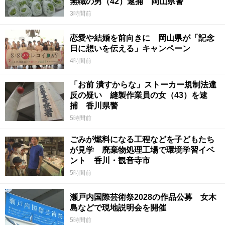
無職の男（42）逮捕 岡山県警
3時間前
恋愛や結婚を前向きに 岡山県が「記念
日に想いを伝える」キャンペーン
4時間前
「お前 潰すからな」ストーカー規制法違
反の疑い 縫製作業員の女（43）を逮
捕 香川県警
5時間前
ごみが燃料になる工程などを子どもたち
が見学 廃棄物処理工場で環境学習イベ
ント 香川・観音寺市
5時間前
瀬戸内国際芸術祭2028の作品公募 女木
島などで現地説明会を開催
5時間前