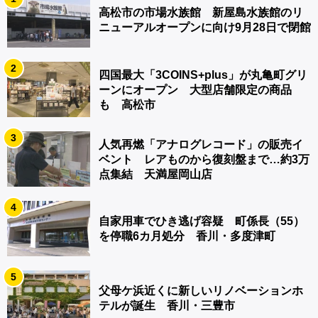
高松市の市場水族館 新屋島水族館のリ
ニューアルオープンに向け9月28日で閉館
2
四国最大「3COINS+plus」が丸亀町グリ
ーンにオープン 大型店舗限定の商品
も 高松市
3
人気再燃「アナログレコード」の販売イ
ベント レアものから復刻盤まで…約3万
点集結 天満屋岡山店
4
自家用車でひき逃げ容疑 町係長（55）
を停職6カ月処分 香川・多度津町
5
父母ケ浜近くに新しいリノベーションホ
テルが誕生 香川・三豊市