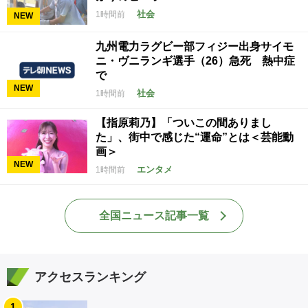
社会
1時間前
NEW
九州電力ラグビー部フィジー出身サイモ
ニ・ヴニランギ選手（26）急死 熱中症
で
NEW
社会
1時間前
【指原莉乃】「ついこの間ありまし
た」、街中で感じた“運命”とは＜芸能動
画＞
NEW
エンタメ
1時間前
全国ニュース記事一覧
アクセスランキング
1