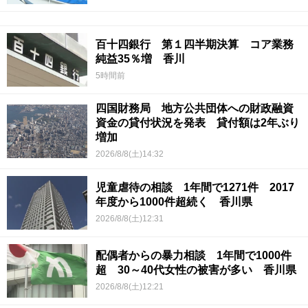
百十四銀行 第１四半期決算 コア業務
純益35％増 香川
5時間前
四国財務局 地方公共団体への財政融資
資金の貸付状況を発表 貸付額は2年ぶり
増加
2026/8/8(土)14:32
児童虐待の相談 1年間で1271件 2017
年度から1000件超続く 香川県
2026/8/8(土)12:31
配偶者からの暴力相談 1年間で1000件
超 30～40代女性の被害が多い 香川県
2026/8/8(土)12:21