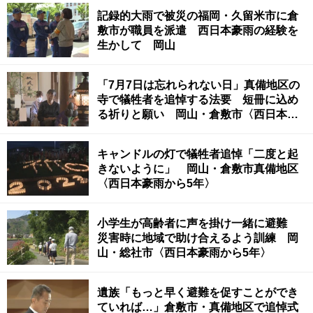
記録的大雨で被災の福岡・久留米市に倉
敷市が職員を派遣 西日本豪雨の経験を
生かして 岡山
「7月7日は忘れられない日」真備地区の
寺で犠牲者を追悼する法要 短冊に込め
る祈りと願い 岡山・倉敷市〈西日本豪
雨から5年〉
キャンドルの灯で犠牲者追悼「二度と起
きないように」 岡山・倉敷市真備地区
〈西日本豪雨から5年〉
小学生が高齢者に声を掛け一緒に避難
災害時に地域で助け合えるよう訓練 岡
山・総社市〈西日本豪雨から5年〉
遺族「もっと早く避難を促すことができ
ていれば…」倉敷市・真備地区で追悼式