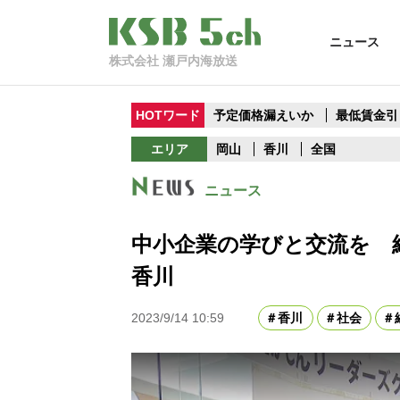
ニュース
株式会社 瀬戸内海放送
HOTワード
予定価格漏えいか
最低賃金引
エリア
岡山
香川
全国
ニュース
中小企業の学びと交流を
香川
2023/9/14 10:59
香川
社会