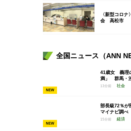
〈新型コロナ
会 高松市
全国ニュース（ANN N
41歳女 義
満」 群馬・
社会
13分前
NEW
部長級72％
マイナビ調べ
経済
15分前
NEW