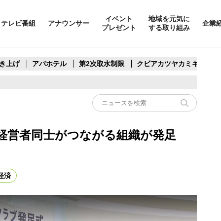
イベント
地域を元気に
テレビ番組
アナウンサー
企業
プレゼント
する取り組み
き上げ
アパホテル
第2次取水制限
クビアカツヤカミキリ
 経営者同士がつながる組織が発足
経済