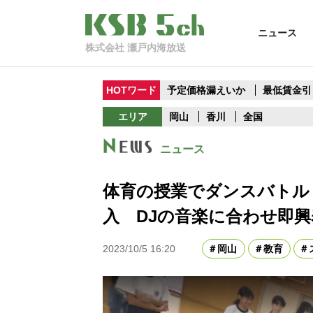
ニュース
株式会社 瀬戸内海放送
HOTワード
予定価格漏えいか
最低賃金引
エリア
岡山
香川
全国
ニュース
体育の授業でダンスバトル
入 DJの音楽に合わせ即
2023/10/5 16:20
岡山
教育