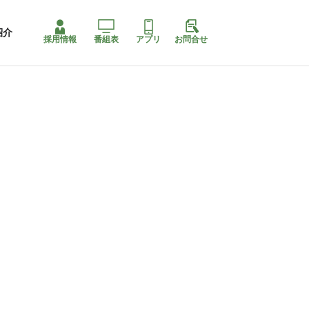
紹介
採用情報
番組表
アプリ
お問合せ
ももちゃり停止