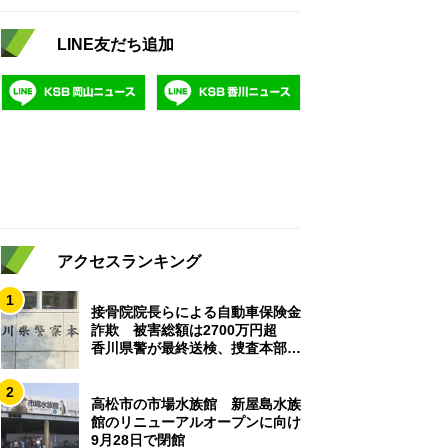
LINE友だち追加
アクセスランキング
1
接骨院院長らによる自動車保険金
詐欺 被害総額は2700万円超
香川県警が最終送検、捜査本部解
散
2
高松市の市場水族館 新屋島水族
館のリニューアルオープンに向け
9月28日で閉館