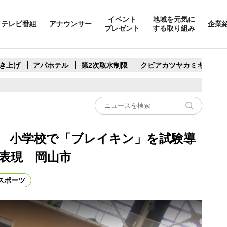
イベント
地域を元気に
テレビ番組
アナウンサー
企業
プレゼント
する取り組み
き上げ
アパホテル
第2次取水制限
クビアカツヤカミキリ
 小学校で「ブレイキン」を試験導
興表現 岡山市
スポーツ