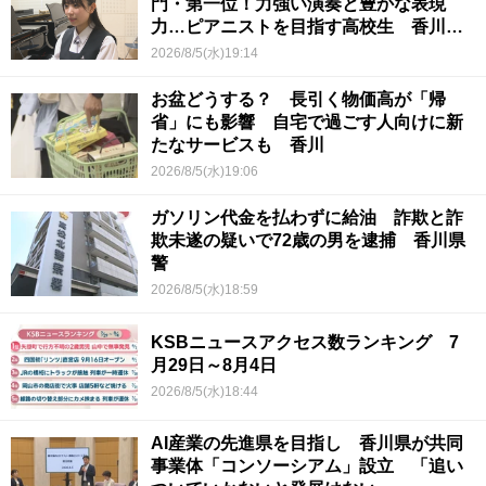
門・第一位！力強い演奏と豊かな表現
力…ピアニストを目指す高校生 香川
【青春のキセキ】
2026/8/5(水)19:14
お盆どうする？ 長引く物価高が「帰
省」にも影響 自宅で過ごす人向けに新
たなサービスも 香川
2026/8/5(水)19:06
ガソリン代金を払わずに給油 詐欺と詐
欺未遂の疑いで72歳の男を逮捕 香川県
警
2026/8/5(水)18:59
KSBニュースアクセス数ランキング 7
月29日～8月4日
2026/8/5(水)18:44
AI産業の先進県を目指し 香川県が共同
事業体「コンソーシアム」設立 「追い