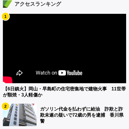
アクセスランキング
1
【6日鎮火】岡山・早島町の住宅密集地で建物火事 11世帯
が類焼・3人軽傷か
2
ガソリン代金を払わずに給油 詐欺と詐
欺未遂の疑いで72歳の男を逮捕 香川県
警