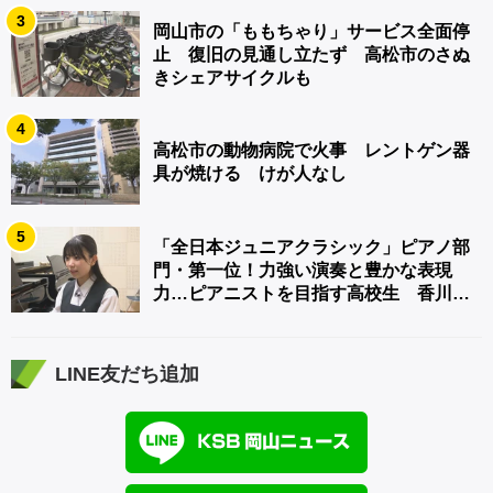
3
岡山市の「ももちゃり」サービス全面停
止 復旧の見通し立たず 高松市のさぬ
きシェアサイクルも
4
高松市の動物病院で火事 レントゲン器
具が焼ける けが人なし
5
「全日本ジュニアクラシック」ピアノ部
門・第一位！力強い演奏と豊かな表現
力…ピアニストを目指す高校生 香川
【青春のキセキ】
LINE友だち追加