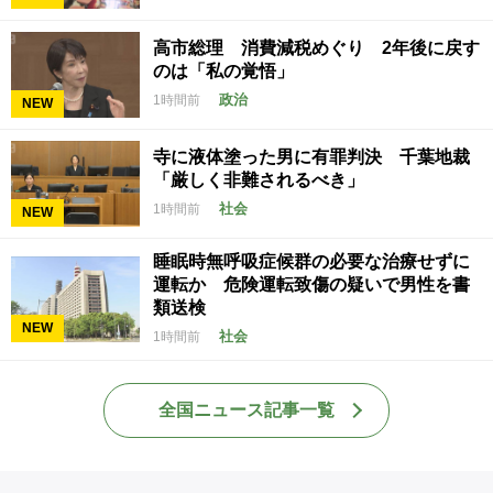
高市総理 消費減税めぐり 2年後に戻す
のは「私の覚悟」
政治
1時間前
NEW
寺に液体塗った男に有罪判決 千葉地裁
「厳しく非難されるべき」
社会
1時間前
NEW
睡眠時無呼吸症候群の必要な治療せずに
運転か 危険運転致傷の疑いで男性を書
類送検
NEW
社会
1時間前
全国ニュース記事一覧