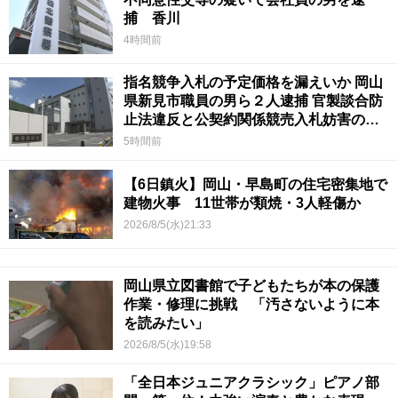
捕 香川
4時間前
指名競争入札の予定価格を漏えいか 岡山
県新見市職員の男ら２人逮捕 官製談合防
止法違反と公契約関係競売入札妨害の疑
い
5時間前
【6日鎮火】岡山・早島町の住宅密集地で
建物火事 11世帯が類焼・3人軽傷か
2026/8/5(水)21:33
岡山県立図書館で子どもたちが本の保護
作業・修理に挑戦 「汚さないように本
を読みたい」
2026/8/5(水)19:58
「全日本ジュニアクラシック」ピアノ部