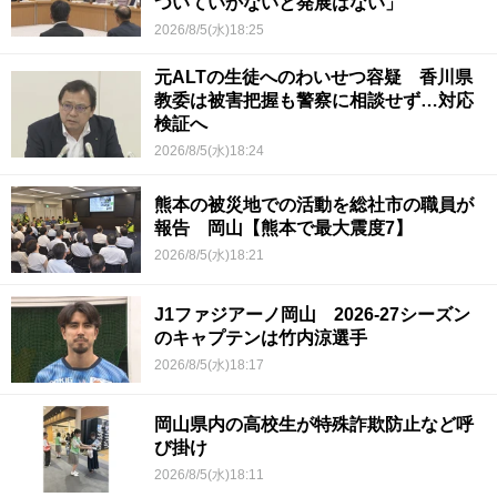
ついていかないと発展はない」
2026/8/5(水)18:25
元ALTの生徒へのわいせつ容疑 香川県
教委は被害把握も警察に相談せず…対応
検証へ
2026/8/5(水)18:24
熊本の被災地での活動を総社市の職員が
報告 岡山【熊本で最大震度7】
2026/8/5(水)18:21
J1ファジアーノ岡山 2026-27シーズン
のキャプテンは竹内涼選手
2026/8/5(水)18:17
岡山県内の高校生が特殊詐欺防止など呼
び掛け
2026/8/5(水)18:11