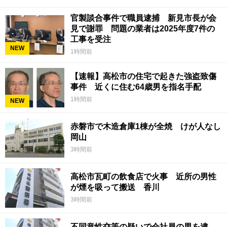
官製談合事件で職員逮捕 新見市長が会
見で謝罪 問題の業者は2025年度7件の
工事を受注
NEW
1時間前
【速報】高松市の住宅で起きた強盗致傷
事件 近くに住む64歳男を指名手配
1時間前
NEW
赤磐市で木造倉庫1棟が全焼 けが人なし
岡山
3時間前
高松市瓦町の飲食店で火事 近所の男性
が煙を吸って搬送 香川
3時間前
不同意性交等の疑いで会社員の男を逮