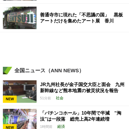
善通寺市に現れた「不思議の国」 黒板
アートだけを集めたアート展 香川
全国ニュース（ANN NEWS）
JR九州社長が金子国交大臣と面会 九州
新幹線など熊本地震の被災状況を報告
社会
51分前
NEW
「パチンコホール」10年間で半減 “淘
汰”は一段落 総売上高2年連続増
経済
1時間前
NEW