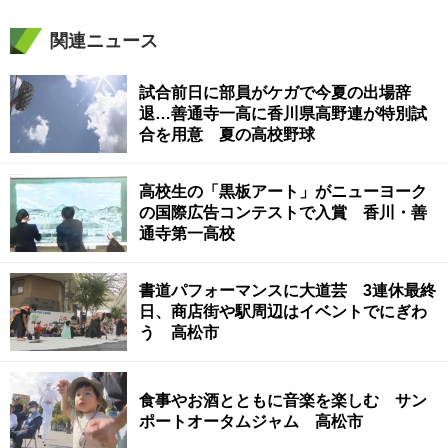
関連ニュース
試合前日に部員がケガで今夏の出場辞
退…善通寺一高に香川県高野連が特別試
合を用意 夏の高校野球
高校生の「黒板アート」がニューヨーク
の国際広告コンテストで入賞 香川・善
通寺第一高校
書道パフォーマンスに大道芸 3連休最終
日、商店街や駅周辺はイベントでにぎわ
う 高松市
食事やお酒とともに音楽を楽しむ サン
ポートオータムジャム 高松市