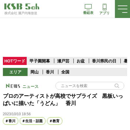
番組表
アプリ
株式会社 瀬戸内海放送
HOTワード
甲子園開幕
瀬戸芸
お盆
香川県民の日
暑
エリア
岡山
香川
全国
ニュース
プロのアーティストが高校でサプライズ 黒板いっ
ぱいに描いた「うどん」 香川
2023/10/10 18:56
香川
生活・話題
教育