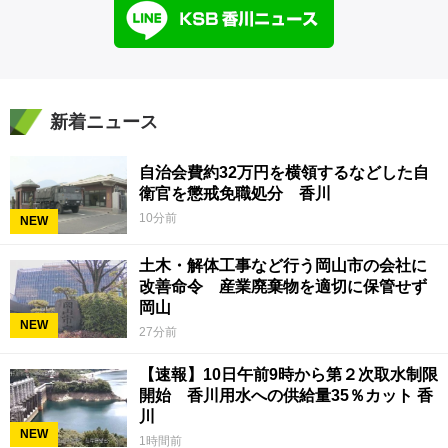
新着ニュース
自治会費約32万円を横領するなどした自
衛官を懲戒免職処分 香川
10分前
NEW
土木・解体工事など行う岡山市の会社に
改善命令 産業廃棄物を適切に保管せず
岡山
NEW
27分前
【速報】10日午前9時から第２次取水制限
開始 香川用水への供給量35％カット 香
川
NEW
1時間前