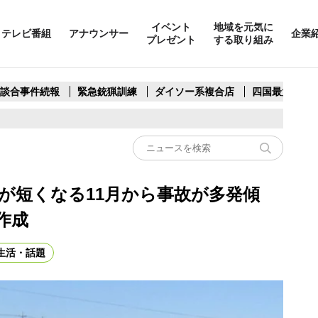
イベント
地域を元気に
テレビ番組
アナウンサー
企業
プレゼント
する取り組み
製談合事件続報
緊急銃猟訓練
ダイソー系複合店
四国最大スリ
が短くなる11月から事故が多発傾
作成
生活・話題