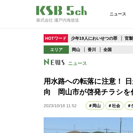
ニュース
株式会社 瀬戸内海放送
HOTワード
少年19人にわいせつの罪
官
エリア
岡山
香川
全国
ニュース
用水路への転落に注意！ 日
向 岡山市が啓発チラシを
2023/10/18 11:52
岡山
社会