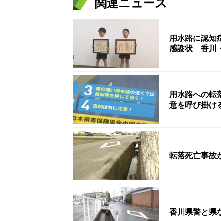
関連ニュース
用水路に認知
感謝状 香川
用水路への転
意を呼び掛け
転落死亡事故
香川県警と県