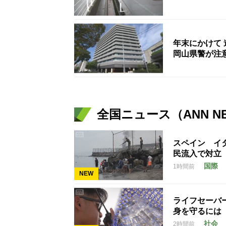
年末にかけて
岡山県警が注
全国ニュース（ANN N
スペイン イ
民流入で対立
国際
1時間前
NEW
ライフセーバ
身を守るには
社会
2時間前