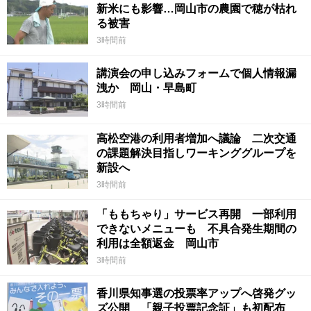
新米にも影響…岡山市の農園で穂が枯れ
る被害
3時間前
講演会の申し込みフォームで個人情報漏
洩か 岡山・早島町
3時間前
高松空港の利用者増加へ議論 二次交通
の課題解決目指しワーキンググループを
新設へ
3時間前
「ももちゃり」サービス再開 一部利用
できないメニューも 不具合発生期間の
利用は全額返金 岡山市
3時間前
香川県知事選の投票率アップへ啓発グッ
ズ公開 「親子投票記念証」も初配布