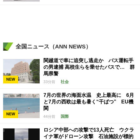
全国ニュース（ANN NEWS）
関越道で車に追突し逃走か バス運転手
の男逮捕 高校生らを乗せたバスで… 群
馬県警
NEW
社会
33分前
7月の世界の海面水温 史上最高に 6月
と7月の西欧は最も暑く“干ばつ” EU機
関
NEW
国際
44分前
ロシア中部への攻撃で13人死亡 ウクラ
イナ軍がドローン攻撃 石油施設が標的