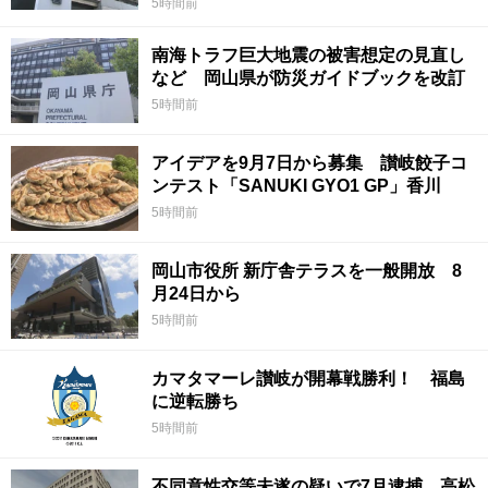
5時間前
南海トラフ巨大地震の被害想定の見直し
など 岡山県が防災ガイドブックを改訂
5時間前
アイデアを9月7日から募集 讃岐餃子コ
ンテスト「SANUKI GYO1 GP」香川
5時間前
岡山市役所 新庁舎テラスを一般開放 8
月24日から
5時間前
カマタマーレ讃岐が開幕戦勝利！ 福島
に逆転勝ち
5時間前
不同意性交等未遂の疑いで7月逮捕 高松