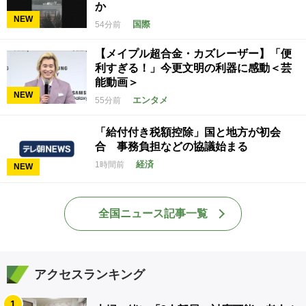
か
NEW
国際
54分前
【メイプル超合金・カズレーザー】「便
利すぎる！」今更文明の利器に感動＜芸
能動画＞
NEW
エンタメ
55分前
「給付付き税額控除」国と地方が初会
合 事務負担などの協議始まる
経済
1時間前
NEW
全国ニュース記事一覧
アクセスランキング
1