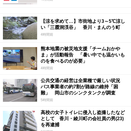
【涼を求めて…】市街地より3～5℃涼し
い「三霞洞渓谷」 香川・まんのう町
4時間前
熊本地震の被災地支援「チームおかや
ま」が活動報告 「暑い中でも温かいも
のを食べるのが必要」
4時間前
公共交通の経営は全業種で厳しい状況
バス事業者の約7割が路線の維持「困
難」 岡山市のシンクタンクが調査
5時間前
高校の女子トイレに侵入し盗撮したなど
として 香川・綾川町の会社員の男(23)
を再逮捕