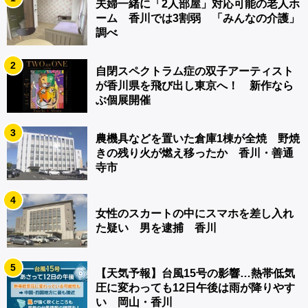
夫婦一緒に「2人部屋」対応可能の老人ホ
ーム 香川では3割弱 「みんなの介護」
調べ
2
自閉スペクトラム症の双子アーティスト
が香川県を飛び出し東京へ！ 新作なら
ぶ個展開催
3
農機具などを置いた倉庫1棟が全焼 野焼
きの残り火が燃え移ったか 香川・善通
寺市
4
女性のスカートの中にスマホを差し入れ
た疑い 男を逮捕 香川
5
【天気予報】台風15号の影響…熱帯低気
圧に変わっても12日午後は雨が降りやす
い 岡山・香川