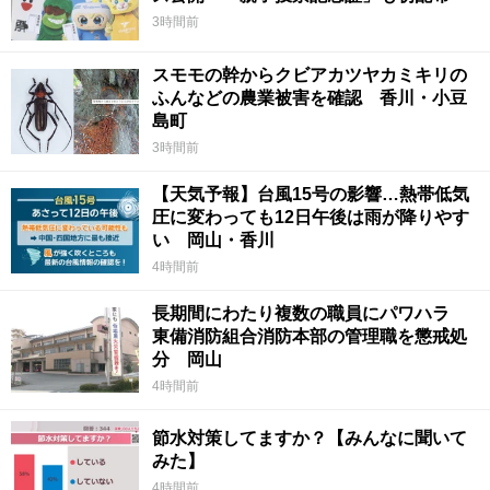
3時間前
スモモの幹からクビアカツヤカミキリの
ふんなどの農業被害を確認 香川・小豆
島町
3時間前
【天気予報】台風15号の影響…熱帯低気
圧に変わっても12日午後は雨が降りやす
い 岡山・香川
4時間前
長期間にわたり複数の職員にパワハラ
東備消防組合消防本部の管理職を懲戒処
分 岡山
4時間前
節水対策してますか？【みんなに聞いて
みた】
4時間前