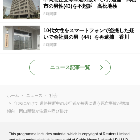
市の男性(43)を不起訴 高松地検
5時間前
10代女性をスマートフォンで盗撮した疑
いで会社員の男（44）を再逮捕 香川
5時間前
ニュース記事一覧
ホーム
ニュース
社会
年末にかけて 道路横断中の歩行者が被害に遭う死亡事故が増加
傾向 岡山県警が注意を呼び掛け
This programme includes material which is copyright of Reuters Limited