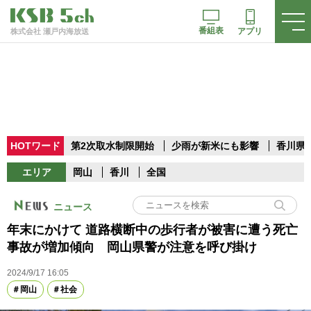
番組表
アプリ
株式会社 瀬戸内海放送
HOTワード
第2次取水制限開始
少雨が新米にも影響
香川県
エリア
岡山
香川
全国
ニュース
年末にかけて 道路横断中の歩行者が被害に遭う死亡
事故が増加傾向 岡山県警が注意を呼び掛け
2024/9/17 16:05
岡山
社会