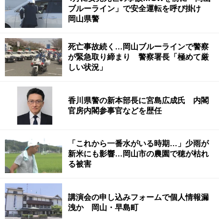
ブルーライン」で安全運転を呼び掛け
岡山県警
死亡事故続く…岡山ブルーラインで警察
が緊急取り締まり 警察署長「極めて厳
しい状況」
香川県警の新本部長に宮島広成氏 内閣
官房内閣参事官などを歴任
「これから一番水がいる時期…」少雨が
新米にも影響…岡山市の農園で穂が枯れ
る被害
講演会の申し込みフォームで個人情報漏
洩か 岡山・早島町