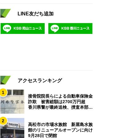
LINE友だち追加
アクセスランキング
1
接骨院院長らによる自動車保険金
詐欺 被害総額は2700万円超
香川県警が最終送検、捜査本部解
散
2
高松市の市場水族館 新屋島水族
館のリニューアルオープンに向け
9月28日で閉館