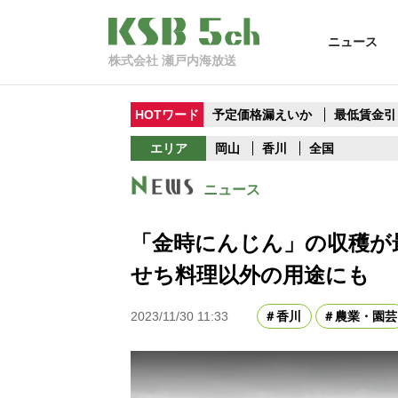
ニュース
株式会社 瀬戸内海放送
HOTワード
予定価格漏えいか
最低賃金引
エリア
岡山
香川
全国
ニュース
「金時にんじん」の収穫が
せち料理以外の用途にも
2023/11/30 11:33
香川
農業・園芸