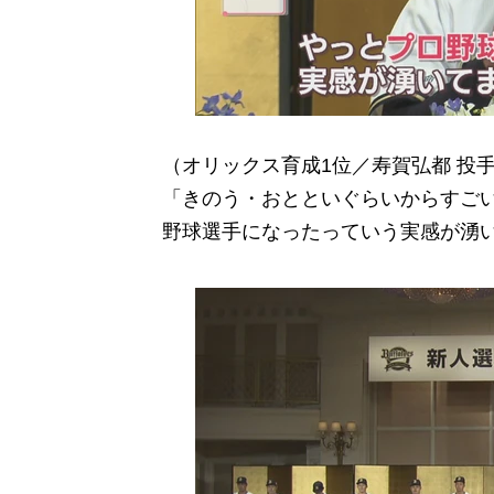
（オリックス育成1位／寿賀弘都 投
「きのう・おとといぐらいからすご
野球選手になったっていう実感が湧