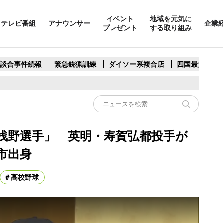
イベント
地域を元気に
テレビ番組
アナウンサー
企業
プレゼント
する取り組み
製談合事件続報
緊急銃猟訓練
ダイソー系複合店
四国最大スリ
浅野選手」 英明・寿賀弘都投手が
市出身
高校野球