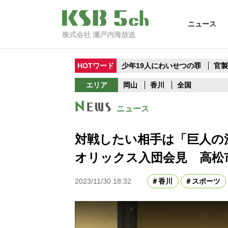
ニュース
株式会社 瀬戸内海放送
HOTワード
少年19人にわいせつの罪
官
エリア
岡山
香川
全国
ニュース
対戦したい相手は「巨人の
オリックス入団会見 高松
2023/11/30 18:32
香川
スポーツ