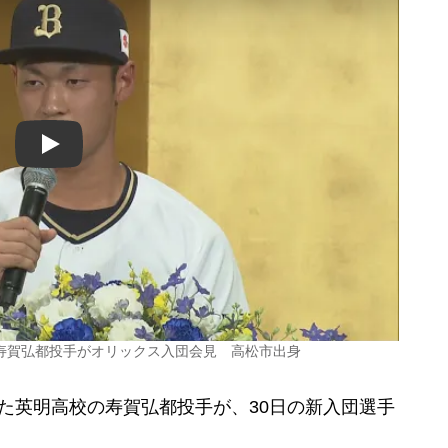
Play
寿賀弘都投手がオリックス入団会見 高松市出身
た英明高校の寿賀弘都投手が、30日の新入団選手