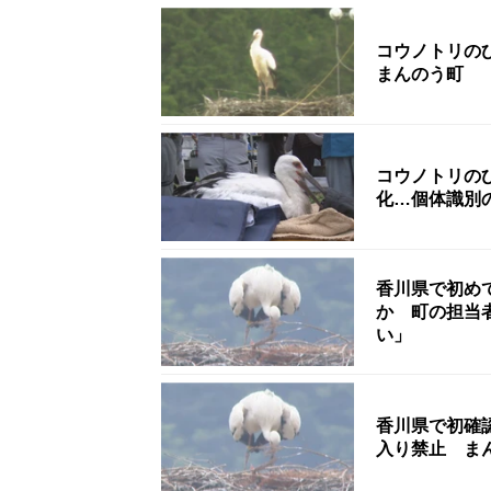
コウノトリの
まんのう町
コウノトリの
化…個体識別
香川県で初め
か 町の担当
い」
香川県で初確
入り禁止 ま