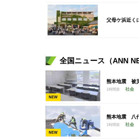
父母ケ浜近く
全国ニュース（ANN N
熊本地震 被
社会
1時間前
NEW
熊本地震 八
社会
1時間前
NEW