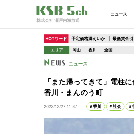
ニュース
株式会社 瀬戸内海放送
HOTワード
予定価格漏えいか
最低賃金引
エリア
岡山
香川
全国
ニュース
「また帰ってきて」電柱
香川・まんのう町
2023/12/27 11:37
香川
社会