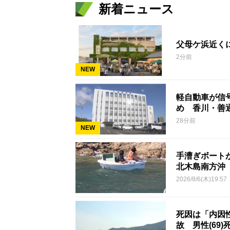
新着ニュース
父母ケ浜近く
2分前
NEW
軽自動車が信号
め 香川・善
28分前
NEW
手漕ぎボート
北木島南方沖
2026/8/6(木)19:57
死因は「内因
故 男性(69)