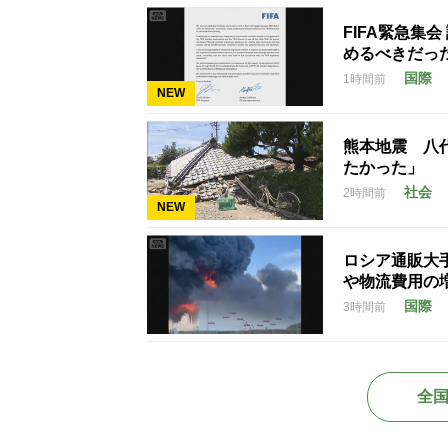
FIFA緊急集
めるべきだっ
国際
1時間前
NEW
熊本地震 八
たかった」
社会
2時間前
NEW
ロシア通販大
や物流費用の
国際
3時間前
全