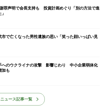
会 謝罪声明で会長支持も 投資計画めぐり「別の方法で進
た」
代市で亡くなった男性遺族の思い「笑った顔いっぱい見
手へのウクライナの攻撃 影響じわり 中小企業弱体化
増加も
国ニュース記事一覧