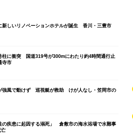
に新しいリノベーションホテルが誕生 香川・三豊市
柱に衝突 国道319号が300mにわたり約4時間通行止
通寺市
が強風で動けず 巡視艇が救助 けが人なし・笠岡市の
性の疾患に起因する溺死」 倉敷市の海水浴場で水難事
死亡