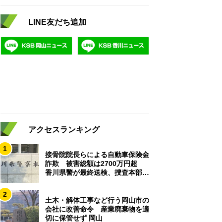
LINE友だち追加
アクセスランキング
1
接骨院院長らによる自動車保険金
詐欺 被害総額は2700万円超
香川県警が最終送検、捜査本部解
散
2
土木・解体工事など行う岡山市の
会社に改善命令 産業廃棄物を適
切に保管せず 岡山