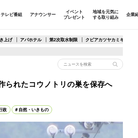
イベント
地域を元気に
テレビ番組
アナウンサー
企業
プレゼント
する取り組み
き上げ
アパホテル
第2次取水制限
クビアカツヤカミキリ
に作られたコウノトリの巣を保存へ
行政
自然・いきもの