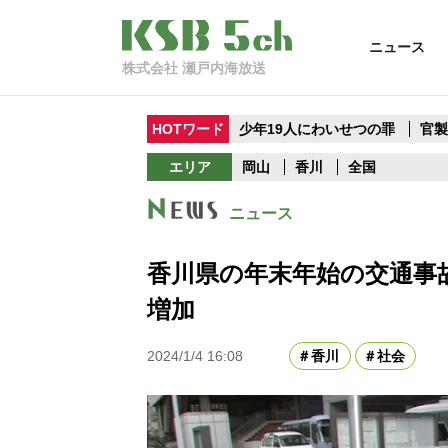
ニュース
株式会社 瀬戸内海放送
HOTワード
少年19人にわいせつの罪
官
エリア
岡山
香川
全国
ニュース
香川県の年末年始の交通事
増加
2024/1/4 16:08
香川
社会