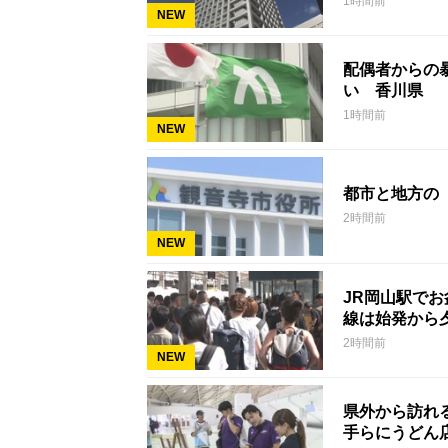
1時間前
NEW
配偶者からの暴
い 香川県
1時間前
NEW
都市と地方の
2時間前
NEW
JR岡山駅で
線は始発から
2時間前
NEW
県外から訪れ
手らにうどん