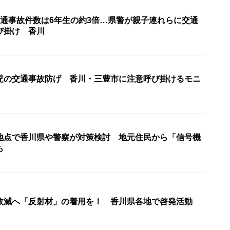
交通事故件数は6年生の約3倍…県警が親子連れらに交通
び掛け 香川
児の交通事故防げ 香川・三豊市に注意呼び掛けるモニ
地点で香川県や警察が対策検討 地元住民から「信号機
も
故減へ「反射材」の着用を！ 香川県各地で啓発活動