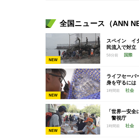
全国ニュース（ANN N
スペイン イ
民流入で対立
国際
58分前
NEW
ライフセーバ
身を守るには
社会
1時間前
NEW
「世界一安全
警視庁
社会
1時間前
NEW