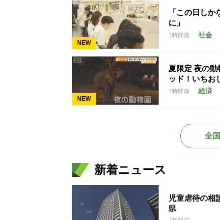
「この日しかな
に」
社会
1時間前
NEW
夏限定 夜の
ッド！いちお
経済
1時間前
NEW
全
新着ニュース
児童虐待の相談
県