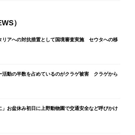
EWS）
タリアへの対抗措置として国境審査実施 セウタへの移
ー活動の半数を占めているのがクラゲ被害 クラゲから
に」お盆休み初日に上野動物園で交通安全など呼びかけ