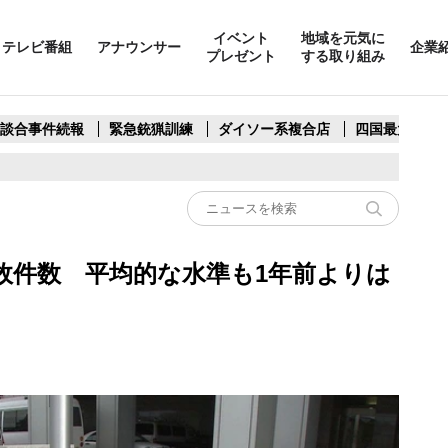
イベント
地域を元気に
テレビ番組
アナウンサー
企業
プレゼント
する取り組み
製談合事件続報
緊急銃猟訓練
ダイソー系複合店
四国最大スリ
故件数 平均的な水準も1年前よりは