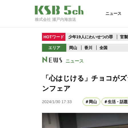
ニュース
株式会社 瀬戸内海放送
HOTワード
少年19人にわいせつの罪
官
エリア
岡山
香川
全国
ニュース
「心はじける」チョコがズ
ンフェア
2024/1/30 17:33
岡山
生活・話題