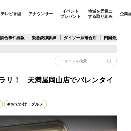
イベント
地域を元気に
テレビ番組
アナウンサー
企業
プレゼント
する取り組み
製談合事件続報
緊急銃猟訓練
ダイソー系複合店
四国最大スリ
ラリ！ 天満屋岡山店でバレンタイ
おでかけ・グルメ