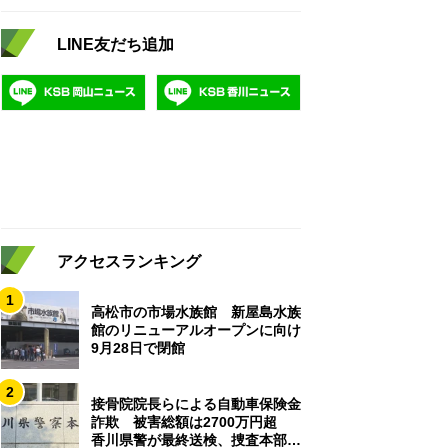
LINE友だち追加
アクセスランキング
1
高松市の市場水族館 新屋島水族
館のリニューアルオープンに向け
9月28日で閉館
2
接骨院院長らによる自動車保険金
詐欺 被害総額は2700万円超
香川県警が最終送検、捜査本部解