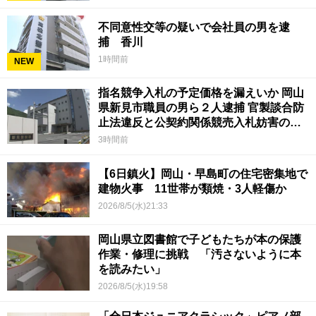
不同意性交等の疑いで会社員の男を逮
捕 香川
1時間前
NEW
指名競争入札の予定価格を漏えいか 岡山
県新見市職員の男ら２人逮捕 官製談合防
止法違反と公契約関係競売入札妨害の疑
い
3時間前
【6日鎮火】岡山・早島町の住宅密集地で
建物火事 11世帯が類焼・3人軽傷か
2026/8/5(水)21:33
岡山県立図書館で子どもたちが本の保護
作業・修理に挑戦 「汚さないように本
を読みたい」
2026/8/5(水)19:58