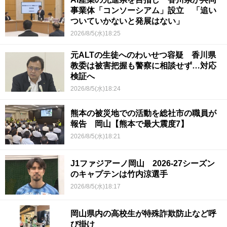
事業体「コンソーシアム」設立 「追い
ついていかないと発展はない」
2026/8/5(水)18:25
元ALTの生徒へのわいせつ容疑 香川県
教委は被害把握も警察に相談せず…対応
検証へ
2026/8/5(水)18:24
熊本の被災地での活動を総社市の職員が
報告 岡山【熊本で最大震度7】
2026/8/5(水)18:21
J1ファジアーノ岡山 2026-27シーズン
のキャプテンは竹内涼選手
2026/8/5(水)18:17
岡山県内の高校生が特殊詐欺防止など呼
び掛け