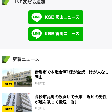
LINE友だち追加
新着ニュース
赤磐市で木造倉庫1棟が全焼 けが人なし
岡山
1時間前
NEW
高松市瓦町の飲食店で火事 近所の男性
が煙を吸って搬送 香川
1時間前
NEW