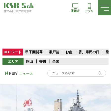
番組表
アプリ
株式会社 瀬戸内海放送
HOTワード
甲子園開幕
瀬戸芸
お盆
香川県民の日
暑
エリア
岡山
香川
全国
ニュース