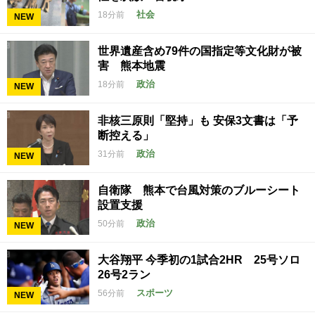
社会
18分前
NEW
世界遺産含め79件の国指定等文化財が被
害 熊本地震
政治
18分前
NEW
非核三原則「堅持」も 安保3文書は「予
断控える」
政治
31分前
NEW
自衛隊 熊本で台風対策のブルーシート
設置支援
政治
50分前
NEW
大谷翔平 今季初の1試合2HR 25号ソロ
26号2ラン
スポーツ
56分前
NEW