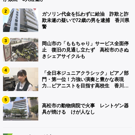
2
ガソリン代金を払わずに給油 詐欺と詐
欺未遂の疑いで72歳の男を逮捕 香川県
警
3
岡山市の「ももちゃり」サービス全面停
止 復旧の見通し立たず 高松市のさぬ
きシェアサイクルも
4
「全日本ジュニアクラシック」ピアノ部
門・第一位！力強い演奏と豊かな表現
力…ピアニストを目指す高校生 香川
【青春のキセキ】
5
高松市の動物病院で火事 レントゲン器
具が焼ける けが人なし