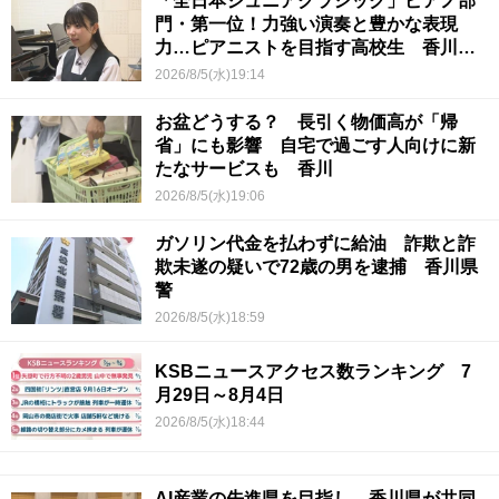
「全日本ジュニアクラシック」ピアノ部
門・第一位！力強い演奏と豊かな表現
力…ピアニストを目指す高校生 香川
【青春のキセキ】
2026/8/5(水)19:14
お盆どうする？ 長引く物価高が「帰
省」にも影響 自宅で過ごす人向けに新
たなサービスも 香川
2026/8/5(水)19:06
ガソリン代金を払わずに給油 詐欺と詐
欺未遂の疑いで72歳の男を逮捕 香川県
警
2026/8/5(水)18:59
KSBニュースアクセス数ランキング 7
月29日～8月4日
2026/8/5(水)18:44
AI産業の先進県を目指し 香川県が共同