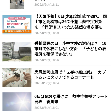
2026/8/5(水)18:11
【天気予報】6日(木)は津山市で38℃ 岡
山市と高松市は36℃予想…熱中症対策
を 9日(日)にいったん猛烈な暑さ落ち着
くか
2026/8/5(水)18:09
香川県民の日 小中学校の対応は？ 16
市町で休校にしない方針 「子どもの居
場所を確保できない」
2026/8/5(水)18:06
天満屋岡山店で「世界の昆虫展」 カブ
トムシにタッチできるコーナーも
2026/8/5(水)18:04
6日は危険な暑さに 熱中症警戒アラート
発表 香川県
2026/8/5(水)18:01