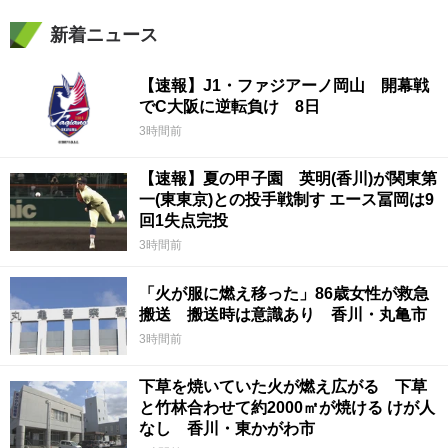
新着ニュース
【速報】J1・ファジアーノ岡山 開幕戦
でC大阪に逆転負け 8日
3時間前
【速報】夏の甲子園 英明(香川)が関東第
一(東東京)との投手戦制す エース冨岡は9
回1失点完投
3時間前
「火が服に燃え移った」86歳女性が救急
搬送 搬送時は意識あり 香川・丸亀市
3時間前
下草を焼いていた火が燃え広がる 下草
と竹林合わせて約2000㎡が焼ける けが人
なし 香川・東かがわ市