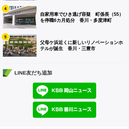
4
自家用車でひき逃げ容疑 町係長（55）
を停職6カ月処分 香川・多度津町
5
父母ケ浜近くに新しいリノベーションホ
テルが誕生 香川・三豊市
LINE友だち追加