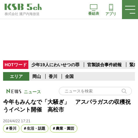
番組表
アプリ
株式会社 瀬戸内海放送
HOTワード
少年19人にわいせつの罪
官製談合事件続報
緊急
エリア
岡山
香川
全国
ニュース
今年もみんなで「大騒ぎ」 アスパラガスの収穫祝
うイベント開催 高松市
2024/4/22 17:21
香川
生活・話題
農業・園芸