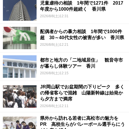
児童虐待の相談 1年間で1271件 2017
年度から1000件超続く 香川県
2026/8/8(土)12:31
配偶者からの暴力相談 1年間で1000件
超 30～40代女性の被害が多い 香川県
2026/8/8(土)12:21
都市と地方の「二地域居住」 観音寺市
が暮らし体験ツアー 香川
2026/8/8(土)12:15
JR岡山駅でお盆期間の下りピーク 多く
の帰省客らで混雑 山陽新幹線は始発か
ら夕方まで満席
2026/8/8(土)12:11
県外から訪れる若者に高松市の魅力を
PR 高校生らがバレーボール選手らにう