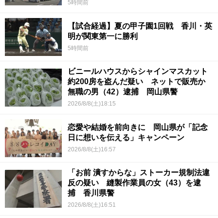
5時間前
【試合経過】夏の甲子園1回戦 香川・英
明が関東第一に勝利
5時間前
ビニールハウスからシャインマスカット
約200房を盗んだ疑い ネットで販売か
無職の男（42）逮捕 岡山県警
2026/8/8(土)18:15
恋愛や結婚を前向きに 岡山県が「記念
日に想いを伝える」キャンペーン
2026/8/8(土)16:57
「お前 潰すからな」ストーカー規制法違
反の疑い 縫製作業員の女（43）を逮
捕 香川県警
2026/8/8(土)16:51