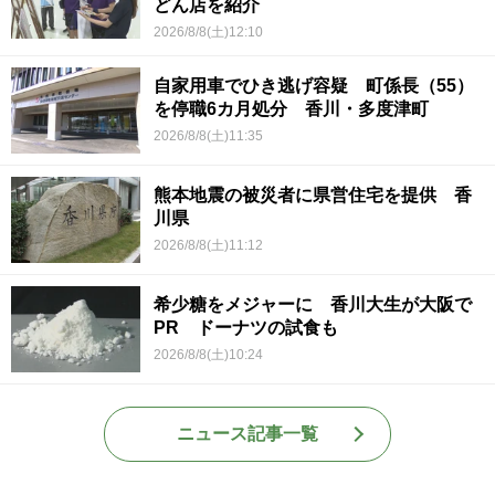
どん店を紹介
2026/8/8(土)12:10
自家用車でひき逃げ容疑 町係長（55）
を停職6カ月処分 香川・多度津町
2026/8/8(土)11:35
熊本地震の被災者に県営住宅を提供 香
川県
2026/8/8(土)11:12
希少糖をメジャーに 香川大生が大阪で
PR ドーナツの試食も
2026/8/8(土)10:24
ニュース記事一覧