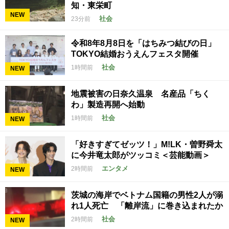
知・東栄町
NEW
社会
23分前
令和8年8月8日を「はちみつ結びの日」
TOKYO結婚おうえんフェスタ開催
社会
1時間前
NEW
地震被害の日奈久温泉 名産品「ちく
わ」製造再開へ始動
社会
1時間前
NEW
「好きすぎてゼッツ！」M!LK・曽野舜太
に今井竜太郎がツッコミ＜芸能動画＞
エンタメ
2時間前
NEW
茨城の海岸でベトナム国籍の男性2人が溺
れ1人死亡 「離岸流」に巻き込まれたか
社会
2時間前
NEW