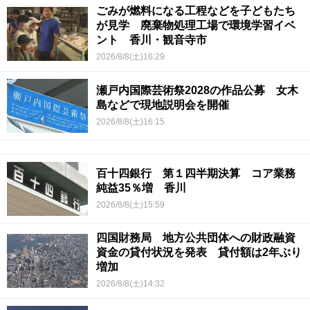
ごみが燃料になる工程などを子どもたち
が見学 廃棄物処理工場で環境学習イベ
ント 香川・観音寺市
2026/8/8(土)16:29
瀬戸内国際芸術祭2028の作品公募 女木
島などで現地説明会を開催
2026/8/8(土)16:15
百十四銀行 第１四半期決算 コア業務
純益35％増 香川
2026/8/8(土)15:59
四国財務局 地方公共団体への財政融資
資金の貸付状況を発表 貸付額は2年ぶり
増加
2026/8/8(土)14:32