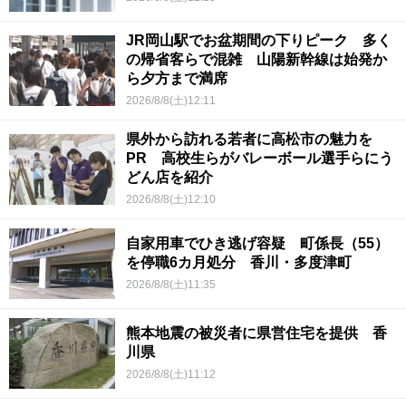
JR岡山駅でお盆期間の下りピーク 多く
の帰省客らで混雑 山陽新幹線は始発か
ら夕方まで満席
2026/8/8(土)12:11
県外から訪れる若者に高松市の魅力を
PR 高校生らがバレーボール選手らにう
どん店を紹介
2026/8/8(土)12:10
自家用車でひき逃げ容疑 町係長（55）
を停職6カ月処分 香川・多度津町
2026/8/8(土)11:35
熊本地震の被災者に県営住宅を提供 香
川県
2026/8/8(土)11:12