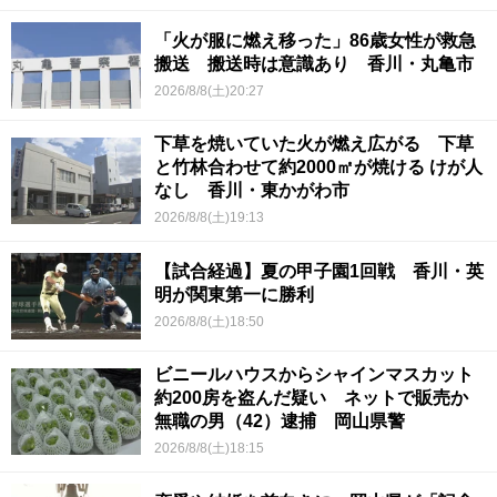
「火が服に燃え移った」86歳女性が救急
搬送 搬送時は意識あり 香川・丸亀市
2026/8/8(土)20:27
下草を焼いていた火が燃え広がる 下草
と竹林合わせて約2000㎡が焼ける けが人
なし 香川・東かがわ市
2026/8/8(土)19:13
【試合経過】夏の甲子園1回戦 香川・英
明が関東第一に勝利
2026/8/8(土)18:50
ビニールハウスからシャインマスカット
約200房を盗んだ疑い ネットで販売か
無職の男（42）逮捕 岡山県警
2026/8/8(土)18:15