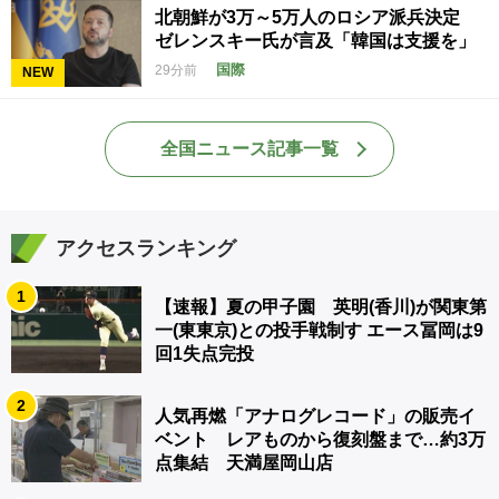
北朝鮮が3万～5万人のロシア派兵決定
ゼレンスキー氏が言及「韓国は支援を」
国際
29分前
NEW
全国ニュース記事一覧
アクセスランキング
1
【速報】夏の甲子園 英明(香川)が関東第
一(東東京)との投手戦制す エース冨岡は9
回1失点完投
2
人気再燃「アナログレコード」の販売イ
ベント レアものから復刻盤まで…約3万
点集結 天満屋岡山店