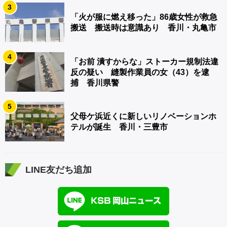
3
「火が服に燃え移った」86歳女性が救急
搬送 搬送時は意識あり 香川・丸亀市
4
「お前 潰すからな」ストーカー規制法違
反の疑い 縫製作業員の女（43）を逮
捕 香川県警
5
父母ケ浜近くに新しいリノベーションホ
テルが誕生 香川・三豊市
LINE友だち追加