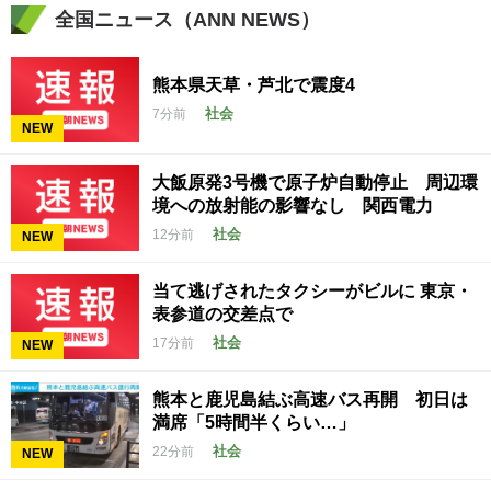
全国ニュース（ANN NEWS）
熊本県天草・芦北で震度4
社会
7分前
NEW
大飯原発3号機で原子炉自動停止 周辺環
境への放射能の影響なし 関西電力
社会
12分前
NEW
当て逃げされたタクシーがビルに 東京・
表参道の交差点で
社会
17分前
NEW
熊本と鹿児島結ぶ高速バス再開 初日は
満席「5時間半くらい…」
社会
22分前
NEW