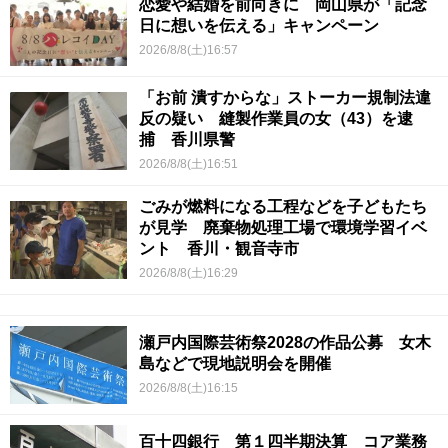
恋愛や結婚を前向きに 岡山県が「記念
日に想いを伝える」キャンペーン
2026/8/8(土)16:57
「お前 潰すからな」ストーカー規制法違
反の疑い 縫製作業員の女（43）を逮
捕 香川県警
2026/8/8(土)16:51
ごみが燃料になる工程などを子どもたち
が見学 廃棄物処理工場で環境学習イベ
ント 香川・観音寺市
2026/8/8(土)16:29
瀬戸内国際芸術祭2028の作品公募 女木
島などで現地説明会を開催
2026/8/8(土)16:15
百十四銀行 第１四半期決算 コア業務