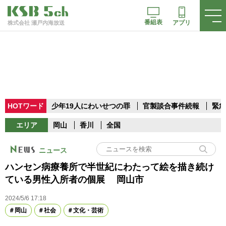
番組表
アプリ
株式会社 瀬戸内海放送
HOTワード
少年19人にわいせつの罪
官製談合事件続報
緊急
エリア
岡山
香川
全国
ニュース
ハンセン病療養所で半世紀にわたって絵を描き続け
ている男性入所者の個展 岡山市
2024/5/6 17:18
岡山
社会
文化・芸術