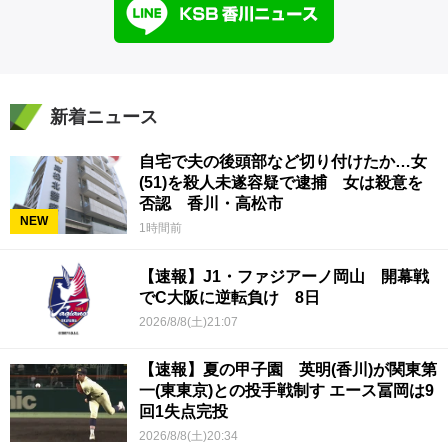
新着ニュース
自宅で夫の後頭部など切り付けたか…女
(51)を殺人未遂容疑で逮捕 女は殺意を
否認 香川・高松市
NEW
1時間前
【速報】J1・ファジアーノ岡山 開幕戦
でC大阪に逆転負け 8日
2026/8/8(土)21:07
【速報】夏の甲子園 英明(香川)が関東第
一(東東京)との投手戦制す エース冨岡は9
回1失点完投
2026/8/8(土)20:34