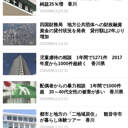
純益35％増 香川
2026/8/8(土)15:59
四国財務局 地方公共団体への財政融資
資金の貸付状況を発表 貸付額は2年ぶり
増加
2026/8/8(土)14:32
児童虐待の相談 1年間で1271件 2017
年度から1000件超続く 香川県
2026/8/8(土)12:31
配偶者からの暴力相談 1年間で1000件
超 30～40代女性の被害が多い 香川県
2026/8/8(土)12:21
都市と地方の「二地域居住」 観音寺市
が暮らし体験ツアー 香川
2026/8/8(土)12:15