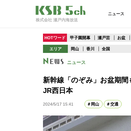
ニュース
株式会社 瀬戸内海放送
HOTワード
甲子園開幕
瀬戸芸
お盆
エリア
岡山
香川
全国
ニュース
新幹線「のぞみ」お盆期
JR西日本
2024/5/17 15:41
岡山
交通