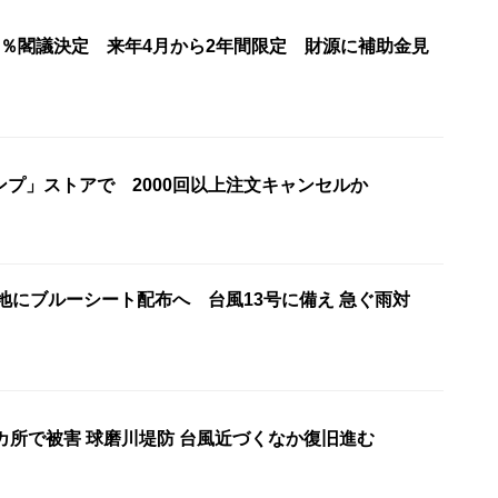
1％閣議決定 来年4月から2年間限定 財源に補助金見
ンプ」ストアで 2000回以上注文キャンセルか
地にブルーシート配布へ 台風13号に備え 急ぐ雨対
カ所で被害 球磨川堤防 台風近づくなか復旧進む