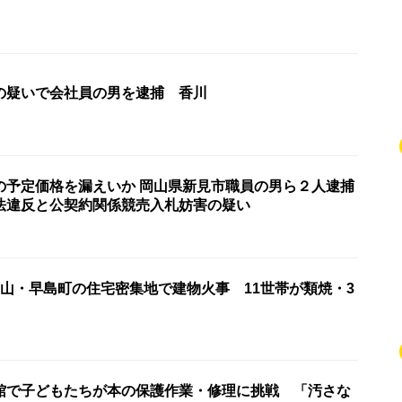
の疑いで会社員の男を逮捕 香川
の予定価格を漏えいか 岡山県新見市職員の男ら２人逮捕
法違反と公契約関係競売入札妨害の疑い
岡山・早島町の住宅密集地で建物火事 11世帯が類焼・3
館で子どもたちが本の保護作業・修理に挑戦 「汚さな