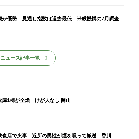
観が優勢 見通し指数は過去最低 米穀機構の7月調査
国ニュース記事一覧
倉庫1棟が全焼 けが人なし 岡山
飲食店で火事 近所の男性が煙を吸って搬送 香川