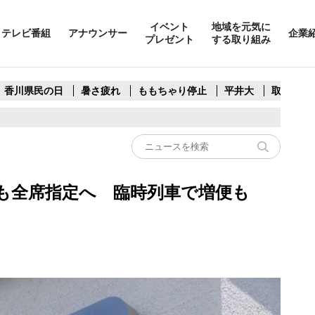
イベント
地域を元気に
テレビ番組
アナウンサー
企業
プレゼント
する取り組み
香川県民の日
暑さ疲れ
ももちゃり停止
平井大
取水制限
間も全席指定へ 臨時列車で増便も