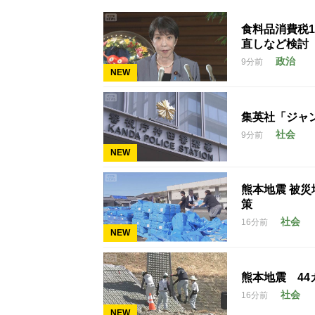
食料品消費税
直しなど検討
政治
9分前
NEW
集英社「ジャ
社会
9分前
NEW
熊本地震 被災
策
社会
16分前
NEW
熊本地震 44
社会
16分前
NEW