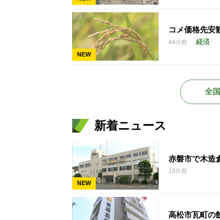
コメ価格先安
経済
44分前
NEW
全
新着ニュース
赤磐市で木造
10分前
NEW
高松市瓦町の