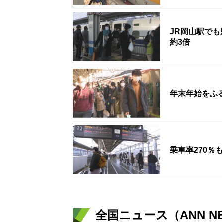
JR岡山駅で
約3倍
年末年始をふ
乗車率270％
全国ニュース（ANN N