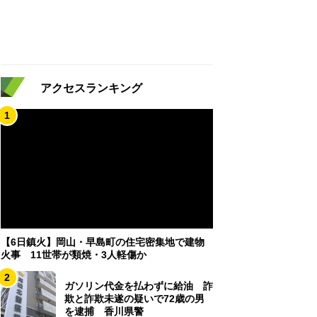
アクセスランキング
1
【6日鎮火】岡山・早島町の住宅密集地で建物
火事 11世帯が類焼・3人軽傷か
2
ガソリン代金を払わずに給油 詐
欺と詐欺未遂の疑いで72歳の男
を逮捕 香川県警