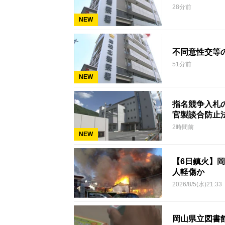
28分前
NEW
不同意性交等
51分前
NEW
指名競争入札
官製談合防止
2時間前
NEW
【6日鎮火】
人軽傷か
2026/8/5(水)21:33
岡山県立図書