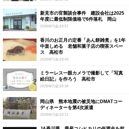
新見市の官製談合事件 建設会社は2025
年度に最低制限価格で6件落札 岡山
2026/8/7(金)18:57
香川のお正月の定番「あん餅雑煮」を1年
中楽しめる 老舗和菓子店の喫茶スペー
ス 高松市
2026/8/7(金)18:45
ミラーレス一眼カメラで撮影して「写真
絵日記」を作ろう 高松市
2026/8/7(金)18:39
岡山県 熊本地震の被災地にDMATコー
ディネーターを第4次派遣
2026/8/7(金)18:31
JA香川県 県産コシヒカリの仮渡金を前