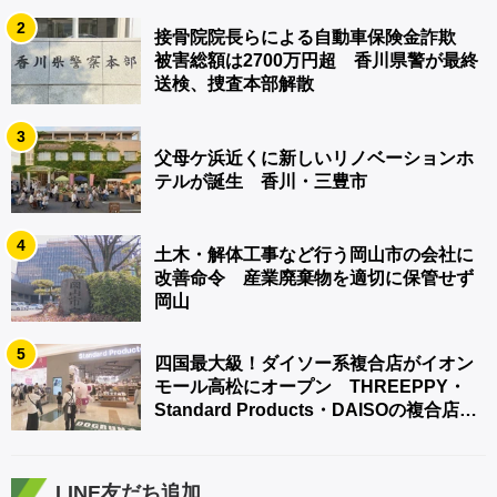
2
接骨院院長らによる自動車保険金詐欺
被害総額は2700万円超 香川県警が最終
送検、捜査本部解散
3
父母ケ浜近くに新しいリノベーションホ
テルが誕生 香川・三豊市
4
土木・解体工事など行う岡山市の会社に
改善命令 産業廃棄物を適切に保管せず
岡山
5
四国最大級！ダイソー系複合店がイオン
モール高松にオープン THREEPPY・
Standard Products・DAISOの複合店は
香川県初
LINE友だち追加