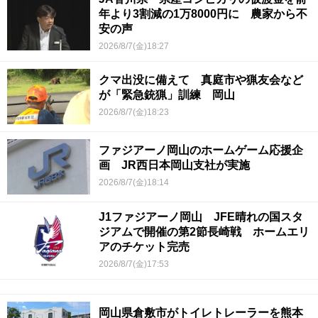
年より3割減の1万8000円に 農家から不
安の声
2026/8/7(金)18:27
クマ出没に備えて 真庭市や猟友会など
が「緊急銃猟」訓練 岡山
2026/8/7(金)18:23
ファジアーノ岡山のホームゲーム応援企
画 JR西日本岡山支社が実施
2026/8/7(金)18:14
J1ファジアーノ岡山 JFE晴れの国スタ
ジアムで開催の第2節長崎戦 ホームエリ
アのチケット完売
2026/8/7(金)17:53
岡山県倉敷市がトイレトレーラーを熊本