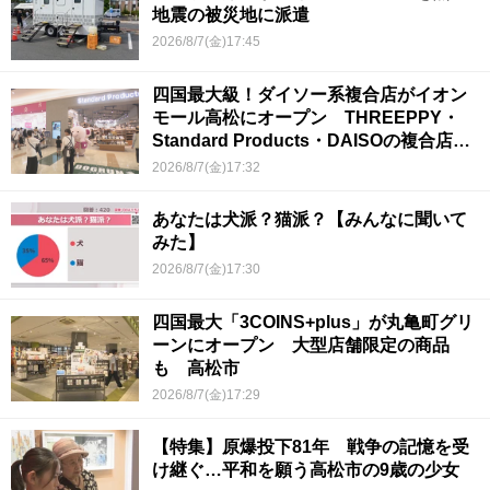
地震の被災地に派遣
2026/8/7(金)17:45
四国最大級！ダイソー系複合店がイオン
モール高松にオープン THREEPPY・
Standard Products・DAISOの複合店は
香川県初
2026/8/7(金)17:32
あなたは犬派？猫派？【みんなに聞いて
みた】
2026/8/7(金)17:30
四国最大「3COINS+plus」が丸亀町グリ
ーンにオープン 大型店舗限定の商品
も 高松市
2026/8/7(金)17:29
【特集】原爆投下81年 戦争の記憶を受
け継ぐ…平和を願う高松市の9歳の少女