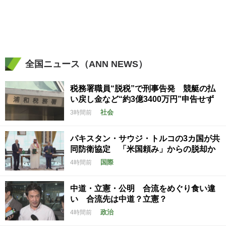
全国ニュース（ANN NEWS）
税務署職員“脱税”で刑事告発 競艇の払
い戻し金など“約3億3400万円”申告せず
社会
3時間前
パキスタン・サウジ・トルコの3カ国が共
同防衛協定 「米国頼み」からの脱却か
国際
4時間前
中道・立憲・公明 合流をめぐり食い違
い 合流先は中道？立憲？
政治
4時間前