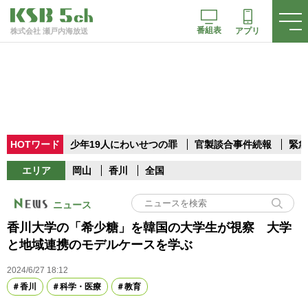
番組表
アプリ
株式会社 瀬戸内海放送
HOTワード
少年19人にわいせつの罪
官製談合事件続報
緊急
エリア
岡山
香川
全国
ニュース
香川大学の「希少糖」を韓国の大学生が視察 大学
と地域連携のモデルケースを学ぶ
2024/6/27 18:12
香川
科学・医療
教育