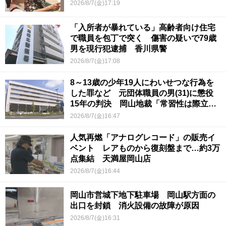
2026/8/7(金)17:19
「入所者が暴れている」高齢者向け住宅
で職員を包丁で突く 傷害の疑いで79歳
男を現行犯逮捕 香川県警
2026/8/7(金)17:08
8～13歳の少年19人にわいせつな行為を
した罪など 元団体職員の男(31)に懲役
15年の判決 岡山地裁「常習性は際立っ
ていて被害結果も非常に重い」
2026/8/7(金)16:47
人気再燃「アナログレコード」の販売イ
ベント レアものから復刻盤まで…約3万
点集結 天満屋岡山店
2026/8/7(金)16:44
岡山市営城下地下駐車場 岡山駅方面の
出口を封鎖 消火設備の故障が原因
2026/8/7(金)16:31