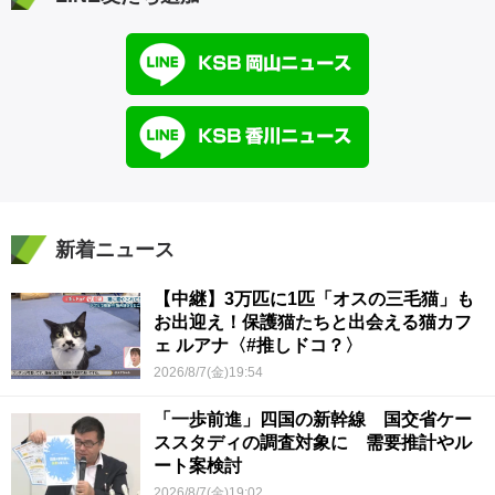
新着ニュース
【中継】3万匹に1匹「オスの三毛猫」も
お出迎え！保護猫たちと出会える猫カフ
ェ ルアナ〈#推しドコ？〉
2026/8/7(金)19:54
「一歩前進」四国の新幹線 国交省ケー
ススタディの調査対象に 需要推計やル
ート案検討
2026/8/7(金)19:02