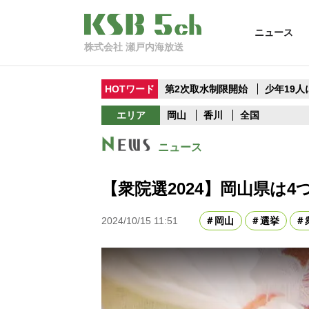
ニュース
株式会社 瀬戸内海放送
HOTワード
第2次取水制限開始
少年19
エリア
岡山
香川
全国
ニュース
【衆院選2024】岡山県は4
2024/10/15 11:51
岡山
選挙