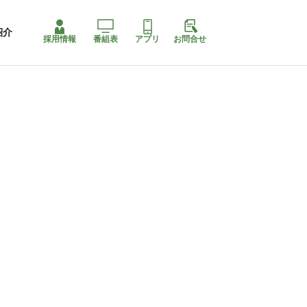
紹介
採用情報
番組表
アプリ
お問合せ
合店
四国最大スリコ