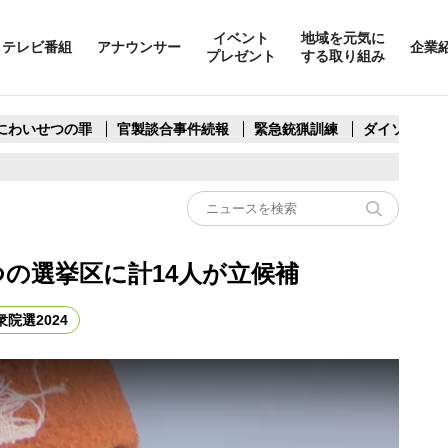
イベント
地域を元気に
テレビ番組
アナウンサー
企業
プレゼント
する取り組み
人にわいせつの罪
官製談合事件続報
緊急銃猟訓練
ダイソー系複
つの選挙区に計14人が立候補
衆院選2024