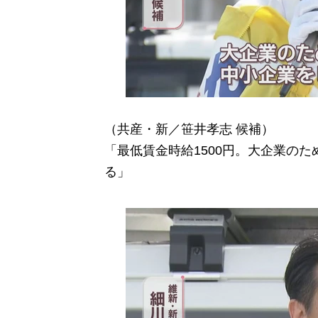
（共産・新／笹井孝志 候補）
「最低賃金時給1500円。大企業の
る」