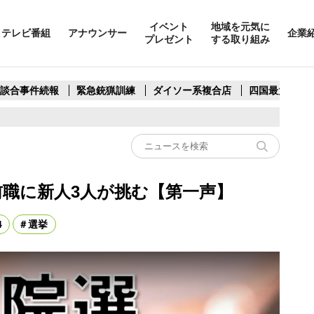
イベント
地域を元気に
テレビ番組
アナウンサー
企業
プレゼント
する取り組み
製談合事件続報
緊急銃猟訓練
ダイソー系複合店
四国最大スリ
 前職に新人3人が挑む【第一声】
4
選挙