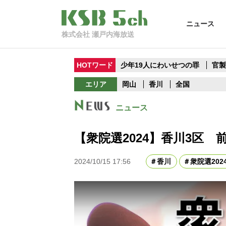
ニュース
株式会社 瀬戸内海放送
HOTワード
少年19人にわいせつの罪
官
エリア
岡山
香川
全国
ニュース
【衆院選2024】香川3区
2024/10/15 17:56
香川
衆院選202