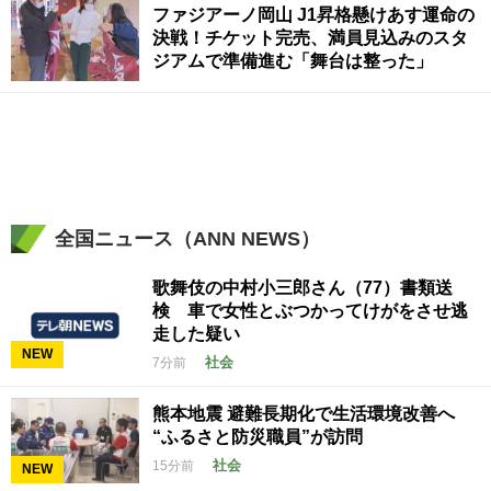
ファジアーノ岡山 J1昇格懸けあす運命の
決戦！チケット完売、満員見込みのスタ
ジアムで準備進む「舞台は整った」
全国ニュース（ANN NEWS）
歌舞伎の中村小三郎さん（77）書類送
検 車で女性とぶつかってけがをさせ逃
走した疑い
NEW
社会
7分前
熊本地震 避難長期化で生活環境改善へ
“ふるさと防災職員”が訪問
社会
15分前
NEW