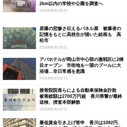
2km以内の学校や公園を調査へ
2026/8/6(木)18:33
原爆の悲惨さ伝えるパネル展 被爆者の
記憶をもとに高校生が描いた絵画も 高
松市
2026/8/6(木)18:31
アパホテルが岡山市中心部の激戦区に2棟
目オープン 市街地を一望のプールに大
浴場…非日常感を意識
2026/8/6(木)18:13
接骨院院長らによる自動車保険金詐欺
被害総額は2700万円超 香川県警が最終
送検、捜査本部解散
2026/8/6(木)18:12
最低賃金引き上げ答申 香川は1092円、