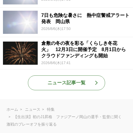
7日も危険な暑さに 熱中症警戒アラート
発表 岡山県
2026/8/6(木)17:50
倉敷の冬の夜を彩る「くらしき冬花
火」 12月3日に開催予定 8月1日から
クラウドファンディングも開始
2026/8/6(木)17:41
ニュース記事一覧
ホーム
ニュース
特集
【生出演】初のJ1昇格 ファジアーノ岡山の選手・監督に聞く
激戦のプレーオフを振り返る