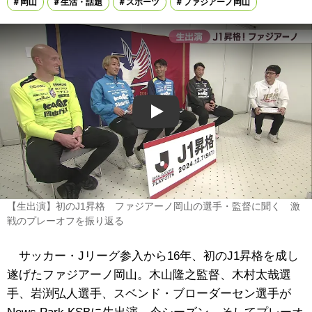
岡山
生活・話題
スポーツ
ファジアーノ岡山
Play
【生出演】初のJ1昇格 ファジアーノ岡山の選手・監督に聞く 激
戦のプレーオフを振り返る
サッカー・Jリーグ参入から16年、初のJ1昇格を成し
遂げたファジアーノ岡山。木山隆之監督、木村太哉選
手、岩渕弘人選手、スベンド・ブローダーセン選手が