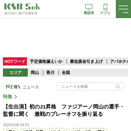
番組表
アプリ
株式会社 瀬戸内海放送
HOTワード
予定価格漏えいか
最低賃金引き上げ
アパホテル
エリア
岡山
香川
全国
ニュース
特集
【生出演】初のJ1昇格 ファジアーノ岡山の選手・
監督に聞く 激戦のプレーオフを振り返る
2024/12/9 19:53