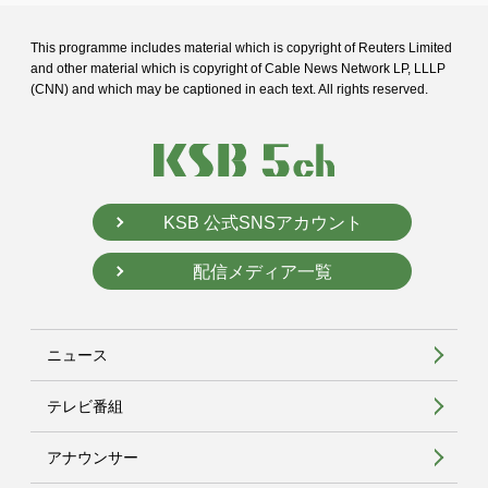
This programme includes material which is copyright of Reuters Limited
and
other material which is copyright of Cable News Network LP, LLLP
(CNN) and
which may be captioned in each text. All rights reserved.
KSB 公式SNSアカウント
配信メディア一覧
ニュース
テレビ番組
アナウンサー