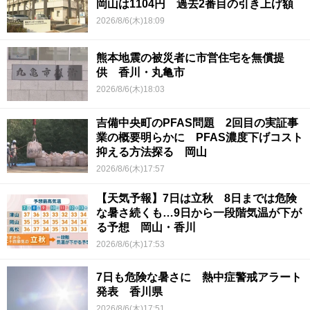
岡山は1104円 過去2番目の引き上げ額
2026/8/6(木)18:09
熊本地震の被災者に市営住宅を無償提
供 香川・丸亀市
2026/8/6(木)18:03
吉備中央町のPFAS問題 2回目の実証事
業の概要明らかに PFAS濃度下げコスト
抑える方法探る 岡山
2026/8/6(木)17:57
【天気予報】7日は立秋 8日までは危険
な暑さ続くも…9日から一段階気温が下が
る予想 岡山・香川
2026/8/6(木)17:53
7日も危険な暑さに 熱中症警戒アラート
発表 香川県
2026/8/6(木)17:51