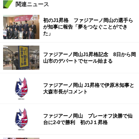
関連ニュース
初のJ1昇格 ファジアーノ岡山の選手ら
が知事に報告「夢をつなぐことができ
た」
ファジアーノ岡山J1昇格記念 8日から岡
山市のデパートでセール始まる
ファジアーノ岡山 J1昇格で伊原木知事と
大森市長がコメント
ファジアーノ岡山 プレーオフ決勝で仙
台に2-0で勝利 初のJ１昇格