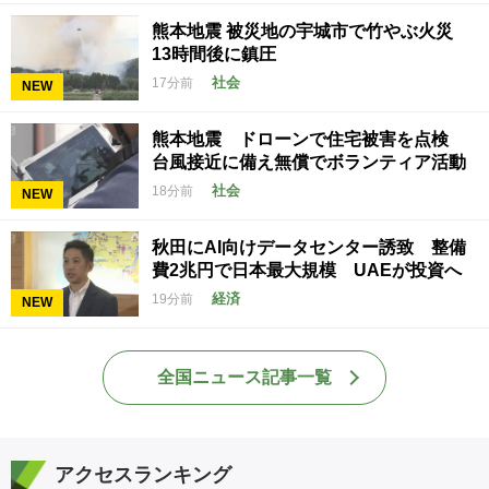
熊本地震 被災地の宇城市で竹やぶ火災
13時間後に鎮圧
社会
17分前
NEW
熊本地震 ドローンで住宅被害を点検
台風接近に備え無償でボランティア活動
社会
18分前
NEW
秋田にAI向けデータセンター誘致 整備
費2兆円で日本最大規模 UAEが投資へ
経済
19分前
NEW
全国ニュース記事一覧
アクセスランキング