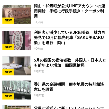
岡山・和気町が公式LINEアカウントの運
用開始 手軽に行政手続き・クーポン利
用
NEW
31分前
利用客が減少しているJR因美線 魅力再
発見で10月に観光列車「SAKU美SAKU
楽」を運行 岡山
NEW
40分前
5月の四国の宿泊者数 外国人・日本人と
も前年より増加 四国運輸局
1時間前
NEW
香川県の金融機関 熊本地震の特別相談
窓口を設置
1時間前
NEW
父母ケ浜近くに新しいリノベーションホ