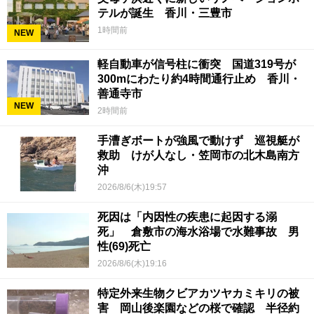
テルが誕生 香川・三豊市
1時間前
NEW
軽自動車が信号柱に衝突 国道319号が
300mにわたり約4時間通行止め 香川・
善通寺市
NEW
2時間前
手漕ぎボートが強風で動けず 巡視艇が
救助 けが人なし・笠岡市の北木島南方
沖
2026/8/6(木)19:57
死因は「内因性の疾患に起因する溺
死」 倉敷市の海水浴場で水難事故 男
性(69)死亡
2026/8/6(木)19:16
特定外来生物クビアカツヤカミキリの被
害 岡山後楽園などの桜で確認 半径約