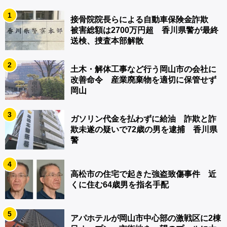
1
接骨院院長らによる自動車保険金詐欺
被害総額は2700万円超 香川県警が最終
送検、捜査本部解散
2
土木・解体工事など行う岡山市の会社に
改善命令 産業廃棄物を適切に保管せず
岡山
3
ガソリン代金を払わずに給油 詐欺と詐
欺未遂の疑いで72歳の男を逮捕 香川県
警
4
高松市の住宅で起きた強盗致傷事件 近
くに住む64歳男を指名手配
5
アパホテルが岡山市中心部の激戦区に2棟