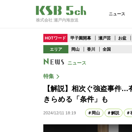
ニュース
株式会社 瀬戸内海放送
HOTワード
甲子園開幕
瀬戸芸
お盆
エリア
岡山
香川
全国
ニュース
特集
【解説】相次ぐ強盗事件…
きらめる「条件」も
2024/12/11 18:19
岡山
解説