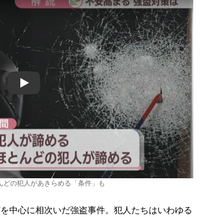
Play
んどの犯人があきらめる「条件」も
どを中心に相次いだ強盗事件。犯人たちはいわゆる