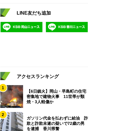
LINE友だち追加
アクセスランキング
1
【6日鎮火】岡山・早島町の住宅
密集地で建物火事 11世帯が類
焼・3人軽傷か
2
ガソリン代金を払わずに給油 詐
欺と詐欺未遂の疑いで72歳の男
を逮捕 香川県警