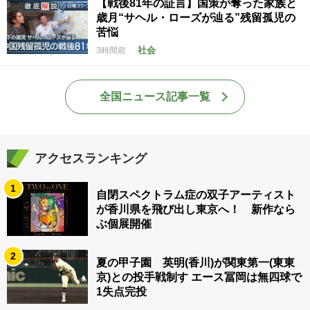
【戦後81年の証言】国策が奪った家族と
歳月“サヘル・ローズが辿る”残留孤児の
苦悩
社会
3時間前
全国ニュース記事一覧
アクセスランキング
1
自閉スペクトラム症の双子アーティスト
が香川県を飛び出し東京へ！ 新作なら
ぶ個展開催
2
夏の甲子園 英明(香川)が関東第一(東東
京)との投手戦制す エース冨岡は無四球で
1失点完投