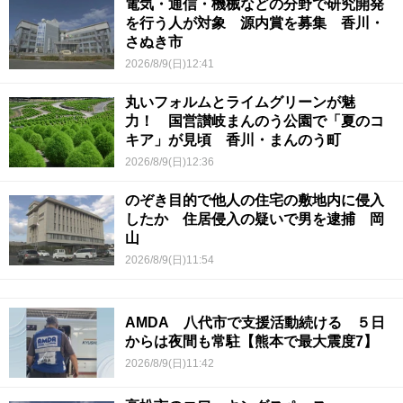
電気・通信・機械などの分野で研究開発
を行う人が対象 源内賞を募集 香川・
さぬき市
2026/8/9(日)12:41
丸いフォルムとライムグリーンが魅
力！ 国営讃岐まんのう公園で「夏のコ
キア」が見頃 香川・まんのう町
2026/8/9(日)12:36
のぞき目的で他人の住宅の敷地内に侵入
したか 住居侵入の疑いで男を逮捕 岡
山
2026/8/9(日)11:54
AMDA 八代市で支援活動続ける ５日
からは夜間も常駐【熊本で最大震度7】
2026/8/9(日)11:42