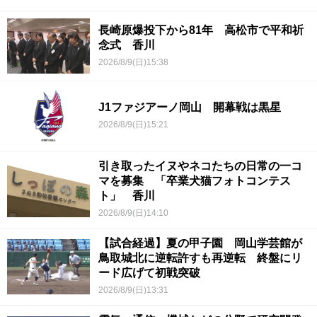
長崎原爆投下から81年 高松市で平和祈
念式 香川
2026/8/9(日)15:38
J1ファジアーノ岡山 開幕戦は黒星
2026/8/9(日)15:21
引き取ったイヌやネコたちの日常の一コ
マを募集 「卒業犬猫フォトコンテス
ト」 香川
2026/8/9(日)14:10
【試合経過】夏の甲子園 岡山学芸館が
鳥取城北に逆転許すも再逆転 終盤にリ
ード広げて初戦突破
2026/8/9(日)13:31