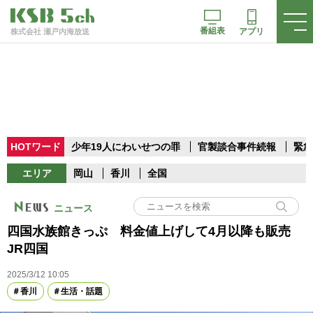
番組表
アプリ
株式会社 瀬戸内海放送
HOTワード
少年19人にわいせつの罪
官製談合事件続報
緊急
エリア
岡山
香川
全国
ニュース
四国水族館きっぷ 料金値上げして4月以降も販売
JR四国
2025/3/12 10:05
香川
生活・話題