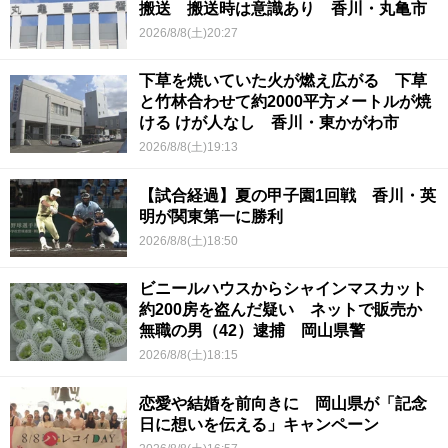
搬送 搬送時は意識あり 香川・丸亀市
2026/8/8(土)20:27
下草を焼いていた火が燃え広がる 下草
と竹林合わせて約2000平方メートルが焼
ける けが人なし 香川・東かがわ市
2026/8/8(土)19:13
【試合経過】夏の甲子園1回戦 香川・英
明が関東第一に勝利
2026/8/8(土)18:50
ビニールハウスからシャインマスカット
約200房を盗んだ疑い ネットで販売か
無職の男（42）逮捕 岡山県警
2026/8/8(土)18:15
恋愛や結婚を前向きに 岡山県が「記念
日に想いを伝える」キャンペーン