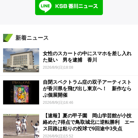
新着ニュース
女性のスカートの中にスマホを差し入れ
た疑い 男を逮捕 香川
2026/8/9(日)18:08
自閉スペクトラム症の双子アーティスト
が香川県を飛び出し東京へ！ 新作なら
ぶ個展開催
2026/8/9(日)16:46
【速報】夏の甲子園 岡山学芸館が小技
絡めた7得点で鳥取城北に逆転勝利 エー
ス田路は粘りの投球で9回途中3失点
2026/8/9(日)15:52