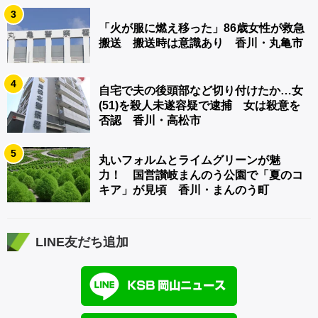
3
「火が服に燃え移った」86歳女性が救急
搬送 搬送時は意識あり 香川・丸亀市
4
自宅で夫の後頭部など切り付けたか…女
(51)を殺人未遂容疑で逮捕 女は殺意を
否認 香川・高松市
5
丸いフォルムとライムグリーンが魅
力！ 国営讃岐まんのう公園で「夏のコ
キア」が見頃 香川・まんのう町
LINE友だち追加