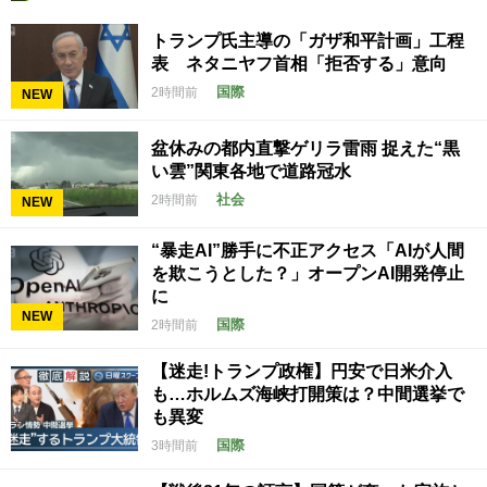
トランプ氏主導の「ガザ和平計画」工程
表 ネタニヤフ首相「拒否する」意向
国際
2時間前
NEW
盆休みの都内直撃ゲリラ雷雨 捉えた“黒
い雲”関東各地で道路冠水
社会
2時間前
NEW
“暴走AI”勝手に不正アクセス「AIが人間
を欺こうとした？」オープンAI開発停止
に
NEW
国際
2時間前
【迷走!トランプ政権】円安で日米介入
も…ホルムズ海峡打開策は？中間選挙で
も異変
国際
3時間前