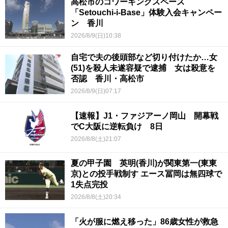
高松市のコワーキングスペース
「Setouchi-i-Base」体験入会キャンペー
ン 香川
2026/8/9(日)10:38
自宅で夫の後頭部など切り付けたか…女
(51)を殺人未遂容疑で逮捕 女は殺意を
否認 香川・高松市
2026/8/9(日)07:17
【速報】J1・ファジアーノ岡山 開幕戦
でC大阪に逆転負け 8日
2026/8/8(土)21:07
夏の甲子園 英明(香川)が関東第一(東東
京)との投手戦制す エース冨岡は無四球で
1失点完投
2026/8/8(土)20:34
「火が服に燃え移った」86歳女性が救急